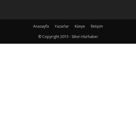
Anasayfa
Yazarlar
Künye
İletişim
© Copyright 2015 - Silivri Hürhaber