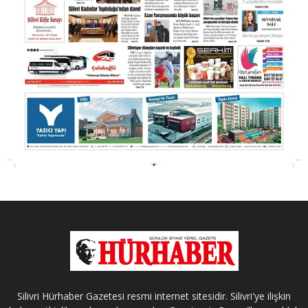
Silivri Hürhaber Gazetesi resmi internet sitesidir. Silivri'ye ilişkin