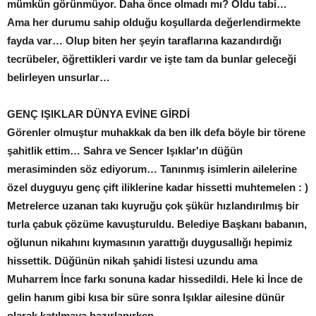
mümkün görünmüyor. Daha önce olmadı mı? Oldu tabi…
Ama her durumu sahip olduğu koşullarda değerlendirmekte
fayda var… Olup biten her şeyin taraflarına kazandırdığı
tecrübeler, öğrettikleri vardır ve işte tam da bunlar geleceği
belirleyen unsurlar…
GENÇ IŞIKLAR DÜNYA EVİNE GİRDİ
Görenler olmuştur muhakkak da ben ilk defa böyle bir törene
şahitlik ettim… Sahra ve Sencer Işıklar'ın düğün
merasiminden söz ediyorum… Tanınmış isimlerin ailelerine
özel duyguyu genç çift iliklerine kadar hissetti muhtemelen : )
Metrelerce uzanan takı kuyruğu çok şükür hızlandırılmış bir
turla çabuk çözüme kavuşturuldu. Belediye Başkanı babanın,
oğlunun nikahını kıymasının yarattığı duygusallığı hepimiz
hissettik. Düğünün nikah şahidi listesi uzundu ama
Muharrem İnce farkı sonuna kadar hissedildi. Hele ki İnce de
gelin hanım gibi kısa bir süre sonra Işıklar ailesine dünür
olarak katılmaya hazırlanırken…