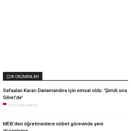
ÇOK OKUNANLAR
Safaalan Kararı Danamandıra için emsal oldu: 'Şimdi sıra
Silivri'de'
31.07.2026 14:00:05
MEB'den öğretmenlere nöbet görevinde yeni
düzenleme