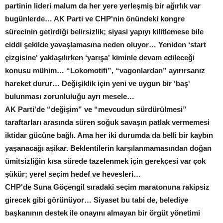
partinin lideri malum da her yere yerleşmiş bir ağırlık var
bugünlerde… AK Parti ve CHP'nin önündeki kongre
sürecinin getirdiği belirsizlik; siyasi yapıyı kilitlemese bile
ciddi şekilde yavaşlamasına neden oluyor… Yeniden ‘start
çizgisine' yaklaşılırken ‘yarışa' kiminle devam edileceği
konusu mühim… “Lokomotifi”, “vagonlardan” ayırırsanız
hareket durur… Değişiklik için yeni ve uygun bir ‘baş'
bulunması zorunluluğu ayrı mesele…
AK Parti'de “değişim” ve “mevcudun sürdürülmesi”
taraftarları arasında süren soğuk savaşın patlak vermemesi
iktidar gücüne bağlı. Ama her iki durumda da belli bir kaybın
yaşanacağı aşikar. Beklentilerin karşılanmamasından doğan
ümitsizliğin kısa sürede tazelenmek için gerekçesi var çok
şükür; yerel seçim hedef ve hevesleri…
CHP'de Suna Göçengil sıradaki seçim maratonuna rakipsiz
girecek gibi görünüyor… Siyaset bu tabi de, belediye
başkanının destek ile onayını almayan bir örgüt yönetimi