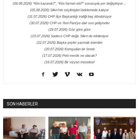
(06.08.2026) “Kim kazandı?”, “Kim hizmet etti?” sorusuyla yer değiştiriyor…
(05.08.2026) Silivri’nin seçilmişleri beklemede kalıyor
(31.07.2026) CHP İlçe Başkanlığı trafiği baş döndürüyor
(30.07.2026) CHP ve Yeni Parti’ye dair son gelişmeler
(29.07.2026) Göz göre göre
(23.07.2026) Sadece CHP değil, Silivri de etkileniyor
(22.07.2026) Başka şeyler yazmak isterdim
(20.07.2026) Komşudan bir örnek
(17.07.2026) Peki meclis ne olacak?
(16.07.2026) Bir vizyon meselesi!
SON HABERLER