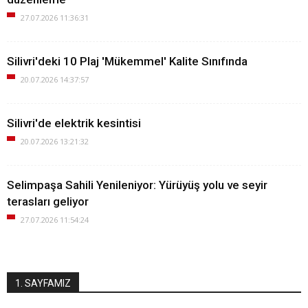
27.07.2026 11:36:31
Silivri'deki 10 Plaj 'Mükemmel' Kalite Sınıfında
20.07.2026 14:37:57
Silivri'de elektrik kesintisi
20.07.2026 13:21:32
Selimpaşa Sahili Yenileniyor: Yürüyüş yolu ve seyir
terasları geliyor
27.07.2026 11:54:24
1. SAYFAMIZ