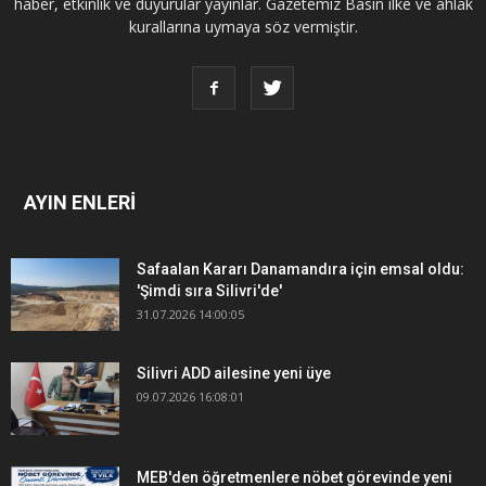
haber, etkinlik ve duyurular yayınlar. Gazetemiz Basın ilke ve ahlak
kurallarına uymaya söz vermiştir.
AYIN ENLERİ
Safaalan Kararı Danamandıra için emsal oldu:
'Şimdi sıra Silivri'de'
31.07.2026 14:00:05
Silivri ADD ailesine yeni üye
09.07.2026 16:08:01
MEB'den öğretmenlere nöbet görevinde yeni