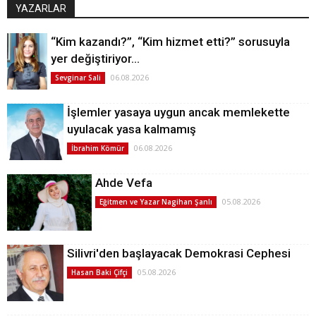
YAZARLAR
“Kim kazandı?”, “Kim hizmet etti?” sorusuyla
yer değiştiriyor…
06.08.2026
Sevginar Sali
İşlemler yasaya uygun ancak memlekette
uyulacak yasa kalmamış
06.08.2026
İbrahim Kömür
Ahde Vefa
05.08.2026
Eğitmen ve Yazar Nagihan Şanlı
Silivri'den başlayacak Demokrasi Cephesi
05.08.2026
Hasan Baki Çifçi