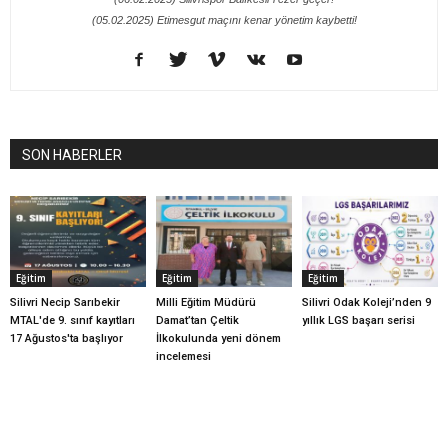
(05.02.2025) Etimesgut maçını kenar yönetim kaybetti!
SON HABERLER
Eğitim
Eğitim
Eğitim
Silivri Necip Sarıbekir
Milli Eğitim Müdürü
Silivri Odak Koleji’nden 9
MTAL'de 9. sınıf kayıtları
Damat’tan Çeltik
yıllık LGS başarı serisi
17 Ağustos'ta başlıyor
İlkokulunda yeni dönem
incelemesi