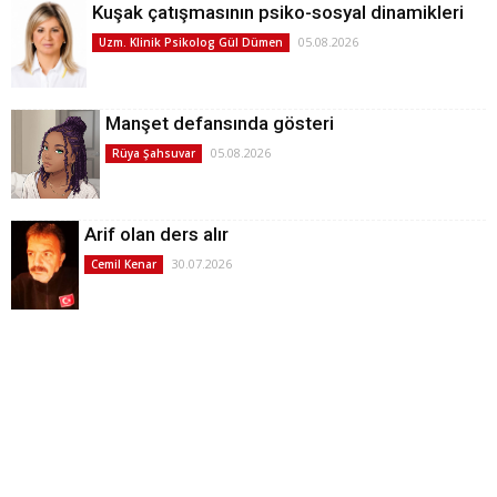
Kuşak çatışmasının psiko-sosyal dinamikleri
05.08.2026
Uzm. Klinik Psikolog Gül Dümen
Manşet defansında gösteri
05.08.2026
Rüya Şahsuvar
Arif olan ders alır
30.07.2026
Cemil Kenar