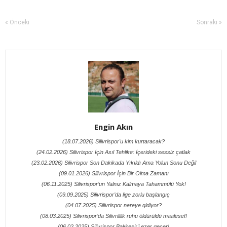
« Önceki
Sonraki »
Engin Akın
(18.07.2026) Silivrispor'u kim kurtaracak?
(24.02.2026) Silivrispor İçin Asıl Tehlike: İçerideki sessiz çatlak
(23.02.2026) Silivrispor Son Dakikada Yıkıldı Ama Yolun Sonu Değil
(09.01.2026) Silivrispor İçin Bir Olma Zamanı
(06.11.2025) Silivrispor’un Yalnız Kalmaya Tahammülü Yok!
(09.09.2025) Silivrispor’da lige zorlu başlangıç
(04.07.2025) Silivrispor nereye gidiyor?
(08.03.2025) Silivrispor’da Silivrililik ruhu öldürüldü maalesef!
(06.02.2025) Silivrispor Balıkesir'i ezer geçer!