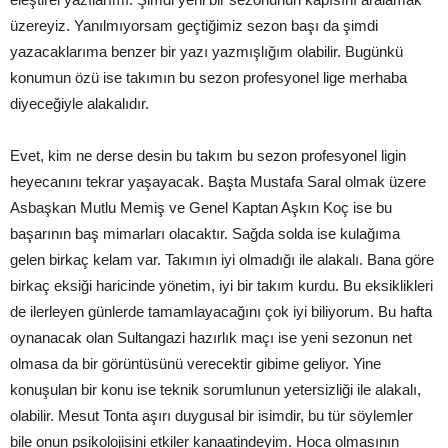
üzereyiz. Yanılmıyorsam geçtiğimiz sezon başı da şimdi
yazacaklarıma benzer bir yazı yazmışlığım olabilir. Bugünkü
konumun özü ise takımın bu sezon profesyonel lige merhaba
diyeceğiyle alakalıdır.
Evet, kim ne derse desin bu takım bu sezon profesyonel ligin
heyecanını tekrar yaşayacak. Başta Mustafa Saral olmak üzere
Asbaşkan Mutlu Memiş ve Genel Kaptan Aşkın Koç ise bu
başarının baş mimarları olacaktır. Sağda solda ise kulağıma
gelen birkaç kelam var. Takımın iyi olmadığı ile alakalı. Bana göre
birkaç eksiği haricinde yönetim, iyi bir takım kurdu. Bu eksiklikleri
de ilerleyen günlerde tamamlayacağını çok iyi biliyorum. Bu hafta
oynanacak olan Sultangazi hazırlık maçı ise yeni sezonun net
olmasa da bir görüntüsünü verecektir gibime geliyor. Yine
konuşulan bir konu ise teknik sorumlunun yetersizliği ile alakalı,
olabilir. Mesut Tonta aşırı duygusal bir isimdir, bu tür söylemler
bile onun psikolojisini etkiler kanaatindeyim. Hoca olmasının