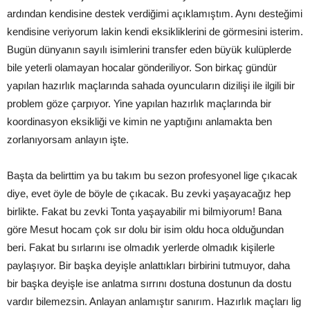
ardından kendisine destek verdiğimi açıklamıştım. Aynı desteğimi
kendisine veriyorum lakin kendi eksikliklerini de görmesini isterim.
Bugün dünyanın sayılı isimlerini transfer eden büyük kulüplerde
bile yeterli olamayan hocalar gönderiliyor. Son birkaç gündür
yapılan hazırlık maçlarında sahada oyuncuların dizilişi ile ilgili bir
problem göze çarpıyor. Yine yapılan hazırlık maçlarında bir
koordinasyon eksikliği ve kimin ne yaptığını anlamakta ben
zorlanıyorsam anlayın işte.
Başta da belirttim ya bu takım bu sezon profesyonel lige çıkacak
diye, evet öyle de böyle de çıkacak. Bu zevki yaşayacağız hep
birlikte. Fakat bu zevki Tonta yaşayabilir mi bilmiyorum! Bana
göre Mesut hocam çok sır dolu bir isim oldu hoca olduğundan
beri. Fakat bu sırlarını ise olmadık yerlerde olmadık kişilerle
paylaşıyor. Bir başka deyişle anlattıkları birbirini tutmuyor, daha
bir başka deyişle ise anlatma sırrını dostuna dostunun da dostu
vardır bilemezsin. Anlayan anlamıştır sanırım. Hazırlık maçları lig