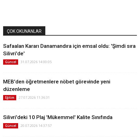
ÇOK OKUNANLAR
Safaalan Kararı Danamandıra için emsal oldu: 'Şimdi sıra
Silivri'de'
31.07.2026 14:00:05
Güncel
MEB'den öğretmenlere nöbet görevinde yeni
düzenleme
27.07.2026 11:36:31
Eğitim
Silivri'deki 10 Plaj 'Mükemmel' Kalite Sınıfında
20.07.2026 14:37:57
Güncel