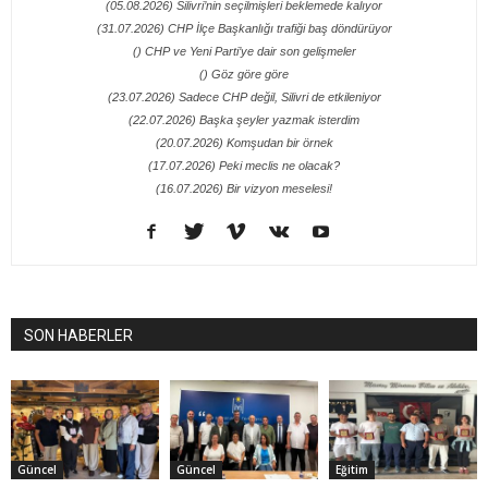
(05.08.2026) Silivri’nin seçilmişleri beklemede kalıyor
(31.07.2026) CHP İlçe Başkanlığı trafiği baş döndürüyor
() CHP ve Yeni Parti’ye dair son gelişmeler
() Göz göre göre
(23.07.2026) Sadece CHP değil, Silivri de etkileniyor
(22.07.2026) Başka şeyler yazmak isterdim
(20.07.2026) Komşudan bir örnek
(17.07.2026) Peki meclis ne olacak?
(16.07.2026) Bir vizyon meselesi!
SON HABERLER
Güncel
Güncel
Eğitim