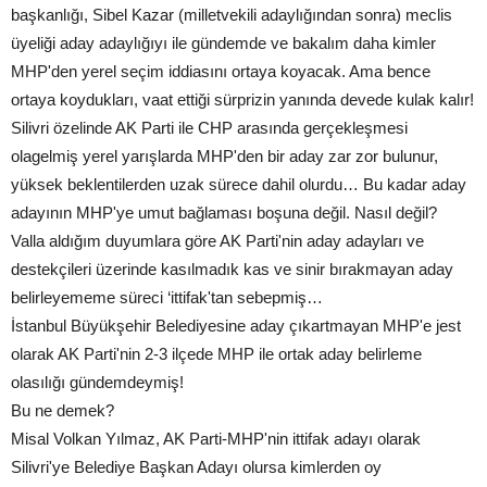
başkanlığı, Sibel Kazar (milletvekili adaylığından sonra) meclis
üyeliği aday adaylığıyı ile gündemde ve bakalım daha kimler
MHP'den yerel seçim iddiasını ortaya koyacak. Ama bence
ortaya koydukları, vaat ettiği sürprizin yanında devede kulak kalır!
Silivri özelinde AK Parti ile CHP arasında gerçekleşmesi
olagelmiş yerel yarışlarda MHP'den bir aday zar zor bulunur,
yüksek beklentilerden uzak sürece dahil olurdu… Bu kadar aday
adayının MHP'ye umut bağlaması boşuna değil. Nasıl değil?
Valla aldığım duyumlara göre AK Parti'nin aday adayları ve
destekçileri üzerinde kasılmadık kas ve sinir bırakmayan aday
belirleyememe süreci ‘ittifak'tan sebepmiş…
İstanbul Büyükşehir Belediyesine aday çıkartmayan MHP'e jest
olarak AK Parti'nin 2-3 ilçede MHP ile ortak aday belirleme
olasılığı gündemdeymiş!
Bu ne demek?
Misal Volkan Yılmaz, AK Parti-MHP'nin ittifak adayı olarak
Silivri'ye Belediye Başkan Adayı olursa kimlerden oy