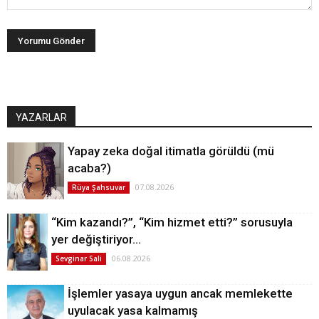
YAZARLAR
Yapay zeka doğal itimatla görüldü (mü
acaba?)
07.08.2026
Rüya Şahsuvar
“Kim kazandı?”, “Kim hizmet etti?” sorusuyla
yer değiştiriyor…
06.08.2026
Sevginar Sali
İşlemler yasaya uygun ancak memlekette
uyulacak yasa kalmamış