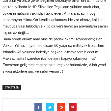
Daha bir yıl önce genel seçimler sebebiyle Silivri'nin altını üstüne
getiren, yıllardır MHP Silivri İlçe Teşkilatın yüküne ortak olan,
bölgenin nabzını yakından takip eden, Ankara ayağını boş
bırakmayan Yılmaz'ın kendini anlatması hiç zor olmaz, kaldı ki
mevcut siyasi tablodan sıkılıp da yeni heyecan arayanların sayısı
hiç de az değil…
Bana soran olmaz ama yine de parlak fikrimi söyleyeyim; Ben
Volkan Yılmaz'ın yerinde olsam 50 yaşında milletvekili olabilme
ihtimalini 46 yaşında belediye başkanı olmaya tercih ederim.
Maksat halka hizmetse ikisi de aynı kapıya çıkmıyor mu?
Enteresan gelişmelere gebe bir süreç var önümüzde, Allah yerel
siyasi aktörlere güç ve sabır versin : )
ETİKETLER