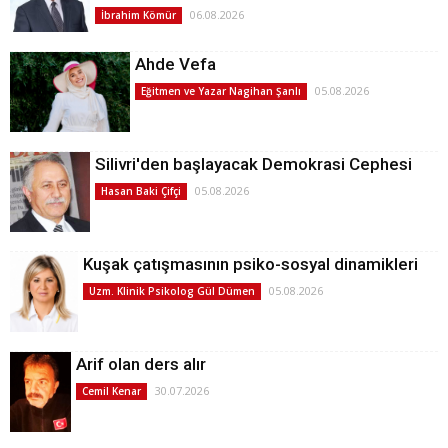
06.08.2026
İbrahim Kömür
Ahde Vefa
05.08.2026
Eğitmen ve Yazar Nagihan Şanlı
Silivri'den başlayacak Demokrasi Cephesi
05.08.2026
Hasan Baki Çifçi
Kuşak çatışmasının psiko-sosyal dinamikleri
05.08.2026
Uzm. Klinik Psikolog Gül Dümen
Arif olan ders alır
30.07.2026
Cemil Kenar