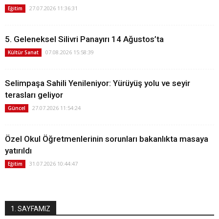
27.07.2026 11:36:31
Eğitim
5. Geleneksel Silivri Panayırı 14 Ağustos’ta
07.08.2026 15:58:39
Kültür Sanat
Selimpaşa Sahili Yenileniyor: Yürüyüş yolu ve seyir
terasları geliyor
27.07.2026 11:54:24
Güncel
Özel Okul Öğretmenlerinin sorunları bakanlıkta masaya
yatırıldı
31.07.2026 10:44:47
Eğitim
1. SAYFAMIZ