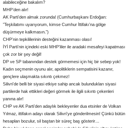
alabileceğine bakalım?
MHP'den alır!
AK Parti'den almak zorunda! (Cumhurbaşkanı Erdoğan:
"Teşkilatımı uyarıyorum, kimse Cumhur İttifakı'na gölge
düşürmeye kalkmasın.")
CHP'nin tepkililerinin desteğini kazanması olası!
İYİ Parti'nin içindeki eski MHP'liler ile aradaki mesafeyi kapatması
çok zor bir şey değil!
DP ve SP tabanından destek görmemesi için hiç bir sebep yok!
Kadın seçmenin oyunu alır, apolitiklerin sempatisini kazanır,
gençlere ulaşmakta sıkıntı çekmez!
Silivri'de belli bir siyasi etkiye sahip ancak bulundukları siyasi
partilerde hak ettikleri değeri görmek ile ilgili sıkıntı çekenleri
yanına alır!
CHP ve AK Parti'den adaylık bekleyenler dua etsinler de Volkan
Yılmaz, ittifakın adayı olarak Silivri'ye gönderilmesin! Çünkü bütün
hesapları bozulur, sil baştan bir süreç baş gösterir…