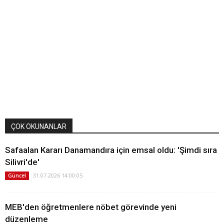
ÇOK OKUNANLAR
Safaalan Kararı Danamandıra için emsal oldu: 'Şimdi sıra
Silivri'de'
31.07.2026 14:00:05
Güncel
MEB'den öğretmenlere nöbet görevinde yeni
düzenleme