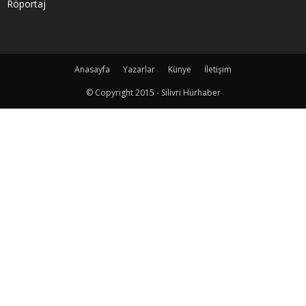
Röportaj
Anasayfa
Yazarlar
Künye
İletişim
© Copyright 2015 - Silivri Hürhaber