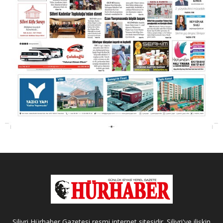
Silivri Hürhaber Gazetesi resmi internet sitesidir. Silivri'ye ilişkin