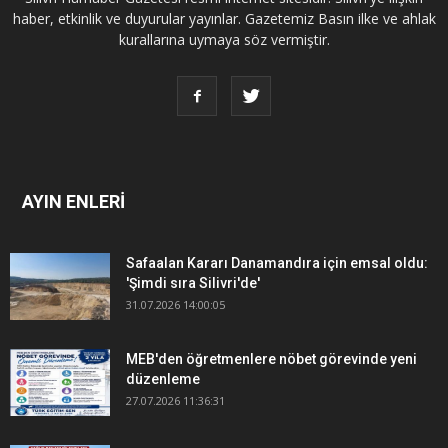
haber, etkinlik ve duyurular yayınlar. Gazetemiz Basın ilke ve ahlak
kurallarına uymaya söz vermiştir.
AYIN ENLERİ
Safaalan Kararı Danamandıra için emsal oldu:
'Şimdi sıra Silivri'de'
31.07.2026 14:00:05
MEB'den öğretmenlere nöbet görevinde yeni
düzenleme
27.07.2026 11:36:31