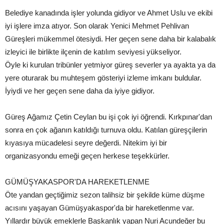
Belediye kanadında işler yolunda gidiyor ve Ahmet Uslu ve ekibi
iyi işlere imza atıyor. Son olarak Yenici Mehmet Pehlivan
Güreşleri mükemmel ötesiydi. Her geçen sene daha bir kalabalık
izleyici ile birlikte ilçenin de katılım seviyesi yükseliyor.
Öyle ki kurulan tribünler yetmiyor güreş severler ya ayakta ya da
yere oturarak bu muhteşem gösteriyi izleme imkanı buldular.
İyiydi ve her geçen sene daha da iyiye gidiyor.
Güreş Ağamız Çetin Ceylan bu işi çok iyi öğrendi. Kırkpınar'dan
sonra en çok ağanın katıldığı turnuva oldu. Katılan güreşçilerin
kıyasıya mücadelesi seyre değerdi. Nitekim iyi bir
organizasyondu emeği geçen herkese teşekkürler.
GÜMÜŞYAKASPOR'DA HAREKETLENME
Öte yandan geçtiğimiz sezon talihsiz bir şekilde küme düşme
acısını yaşayan Gümüşyakaspor'da bir hareketlenme var.
Yıllardır büyük emeklerle Başkanlık yapan Nuri Acundeğer bu