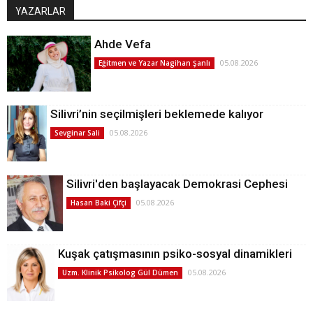
YAZARLAR
Ahde Vefa
05.08.2026
Eğitmen ve Yazar Nagihan Şanlı
Silivri’nin seçilmişleri beklemede kalıyor
05.08.2026
Sevginar Sali
Silivri'den başlayacak Demokrasi Cephesi
05.08.2026
Hasan Baki Çifçi
Kuşak çatışmasının psiko-sosyal dinamikleri
05.08.2026
Uzm. Klinik Psikolog Gül Dümen