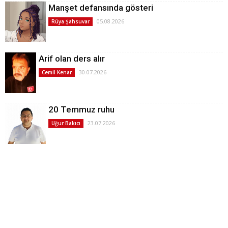
Manşet defansında gösteri
05.08.2026
Rüya Şahsuvar
Arif olan ders alır
30.07.2026
Cemil Kenar
20 Temmuz ruhu
23.07.2026
Uğur Bakıcı