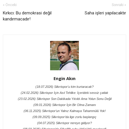
« Önceki
Sonraki »
Kırkıcı: Bu demokrasi değil
Saha işleri yapılacaktır
kandırmacadır!
Engin Akın
(18.07.2026) Silivrispor'u kim kurtaracak?
(24.02.2026) Silivrispor İçin Asıl Tehlike: İçerideki sessiz çatlak
(23.02.2026) Silivrispor Son Dakikada Yıkıldı Ama Yolun Sonu Değil
(09.01.2026) Silivrispor İçin Bir Olma Zamanı
(06.11.2025) Silivrispor’un Yalnız Kalmaya Tahammülü Yok!
(09.09.2025) Silivrispor’da lige zorlu başlangıç
(04.07.2025) Silivrispor nereye gidiyor?
(08.03.2025) Silivrispor’da Silivrililik ruhu öldürüldü maalesef!