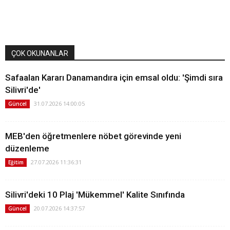
ÇOK OKUNANLAR
Safaalan Kararı Danamandıra için emsal oldu: 'Şimdi sıra
Silivri'de'
31.07.2026 14:00:05
Güncel
MEB'den öğretmenlere nöbet görevinde yeni
düzenleme
27.07.2026 11:36:31
Eğitim
Silivri'deki 10 Plaj 'Mükemmel' Kalite Sınıfında
20.07.2026 14:37:57
Güncel