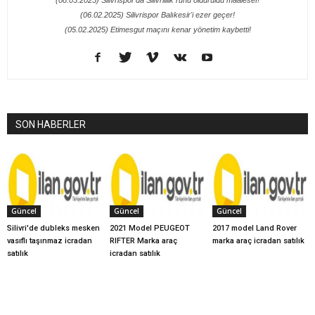
(06.02.2025) Silivrispor Balıkesir'i ezer geçer!
(05.02.2025) Etimesgut maçını kenar yönetim kaybetti!
SON HABERLER
Güncel
Güncel
Güncel
Silivri'de dubleks mesken
2021 Model PEUGEOT
2017 model Land Rover
vasıflı taşınmaz icradan
RIFTER Marka araç
marka araç icradan satılık
satılık
icradan satılık