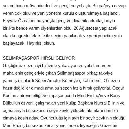
sezon bana müsaade dedi ve gençlere yol açtı. Bu çağrıya cevap
veren çok oldu ve yeni yönetim kurulu oluşturulmaya başlandı.
Feyyaz Özçakıcı bu yarışta genç ve dinamik arkadaşlarıyla
birlikte bende varım diyenlerden oldu. 20 Ağustosta yapılacak
olan kongrede tek liste ile seçim yapılacak ve yeni yönetim yola
başlayacak. Hayırlısı olsun.
SELİMPAŞASPOR HIRSLI GELİYOR
Geçtiğimiz sezon iyi bir ivme yakalayan ve yola tamamen
mahallenin gençleriyle çıkan Selimpaşaspor birkaç takviye
yapmış olsalardı Süper Amatör Kümeye çıkabilirlerdi. O sezon
hazır değildiler olmadı ama bu sezon fazla hırslı geliyorlar. Özgür
Kurt'un antrene ettiği Selimpaşaspor'da Mert Erdinç'in ve Barış
Bülbül'ün özverili çalışmaları yeni kulüp Başkanı Nursal Bilir'in yol
açmalarıyla bu sezonun seyir zevki yüksek takımlarından biri
olmaya kesin aday. Oyunculuğu için ayrı bir seyir zevkinin olduğu
Mert Erdinç bu sezon kenar yönetimde izleyeceğiz. Güzel bir