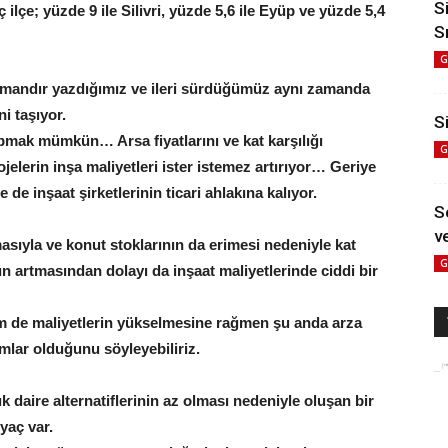
S
üç ilçe; yüzde 9 ile Silivri, yüzde 5,6 ile Eyüp ve yüzde 5,4
S
G
zamandır yazdığımız ve ileri sürdüğümüz aynı zamanda
ni taşıyor.
Si
pmak mümkün… Arsa fiyatlarını ve kat karşılığı
G
elerin inşa maliyetleri ister istemez artırıyor… Geriye
e de inşaat şirketlerinin ticari ahlakına kalıyor.
S
ve
lmasıyla ve konut stoklarının da erimesi nedeniyle kat
G
nın artmasından dolayı da inşaat maliyetlerinde ciddi bir
 de maliyetlerin yükselmesine rağmen şu anda arza
amlar olduğunu söyleyebiliriz.
 daire alternatiflerinin az olması nedeniyle oluşan bir
yaç var.