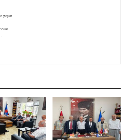
 giriyor
otlar..
e…
Güncel