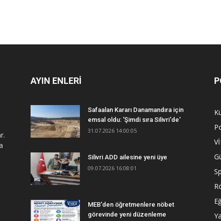
AYIN ENLERİ
P
Safaalan Kararı Danamandıra için
Kü
emsal oldu: 'Şimdi sıra Silivri'de'
Po
31.07.2026 14:00:05
r.
V
a
G
Silivri ADD ailesine yeni üye
09.07.2026 16:08:01
S
R
Eğ
MEB'den öğretmenlere nöbet
görevinde yeni düzenleme
Y