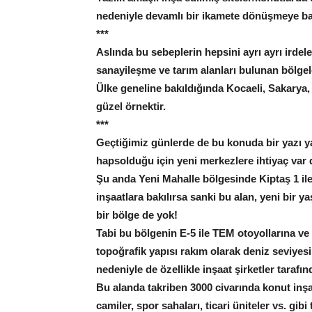
nedeniyle devamlı bir ikamete dönüşmeye ba
***
Aslında bu sebeplerin hepsini ayrı ayrı irde
sanayileşme ve tarım alanları bulunan bölgel
Ülke geneline bakıldığında Kocaeli, Sakarya,
güzel örnektir.
***
Geçtiğimiz günlerde de bu konuda bir yazı yaz
hapsolduğu için yeni merkezlere ihtiyaç var 
Şu anda Yeni Mahalle bölgesinde Kiptaş 1 ile
inşaatlara bakılırsa sanki bu alan, yeni bir 
bir bölge de yok!
Tabi bu bölgenin E-5 ile TEM otoyollarına ve
topoğrafik yapısı rakım olarak deniz seviye
nedeniyle de özellikle inşaat şirketler tarafınd
Bu alanda takriben 3000 civarında konut inşa ed
camiler, spor sahaları, ticari üniteler vs. gi