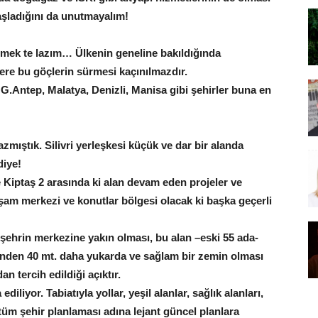
şladığını da unutmayalım!
lemek te lazım… Ülkenin geneline bakıldığında
ere bu göçlerin sürmesi kaçınılmazdır.
 G.Antep, Malatya, Denizli, Manisa gibi şehirler buna en
mıştık. Silivri yerleşkesi küçük ve dar bir alanda
diye!
 Kiptaş 2 arasında ki alan devam eden projeler ve
yaşam merkezi ve konutlar bölgesi olacak ki başka geçerli
 şehrin merkezine yakın olması, bu alan –eski 55 ada-
sinden 40 mt. daha yukarda ve sağlam bir zemin olması
an tercih edildiği açıktır.
iliyor. Tabiatıyla yollar, yeşil alanlar, sağlık alanları,
bi tüm şehir planlaması adına lejant güncel planlara