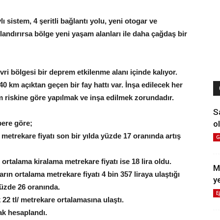
ı sistem, 4 şeritli bağlantı yolu, yeni otogar ve
zlandırırsa bölge yeni yaşam alanları ile daha çağdaş bir
ri bölgesi bir deprem etkilenme alanı içinde kalıyor.
 km açıktan geçen bir fay hattı var. İnşa edilecek her
m riskine göre yapılmak ve inşa edilmek zorundadır.
S
ol
bere göre;
 metrekare fiyatı son bir yılda yüzde 17 oranında artış
G
 ortalama kiralama metrekare fiyatı ise 18 lira oldu.
M
arın ortalama metrekare fiyatı 4 bin 357 liraya ulaştığı
y
 yüzde 26 oranında.
E
k 22 tl/ metrekare ortalamasına ulaştı.
ak hesaplandı.