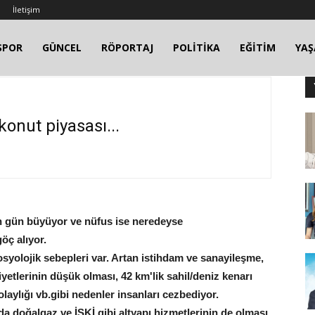
İletişim
SPOR
GÜNCEL
RÖPORTAJ
POLİTİKA
EĞİTİM
YA
 konut piyasası...
çen gün büyüyor ve nüfus ise neredeyse
öç alıyor.
yolojik sebepleri var. Artan istihdam ve sanayileşme,
yetlerinin düşük olması, 42 km'lik sahil/deniz kenarı
olaylığı vb.gibi nedenler insanları cezbediyor.
 da doğalgaz ve İSKİ gibi altyapı hizmetlerinin de olması