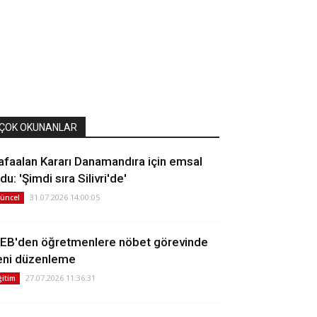
ÇOK OKUNANLAR
afaalan Kararı Danamandıra için emsal
du: 'Şimdi sıra Silivri'de'
31.07.2026 14:00:05
üncel
EB'den öğretmenlere nöbet görevinde
eni düzenleme
27.07.2026 11:36:31
ğitim