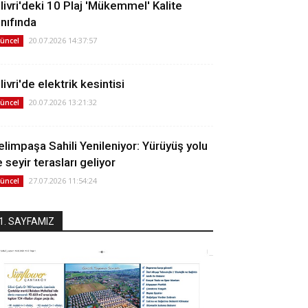
ilivri'deki 10 Plaj 'Mükemmel' Kalite
ınıfında
20.07.2026 14:37:57
üncel
livri'de elektrik kesintisi
20.07.2026 13:21:32
üncel
elimpaşa Sahili Yenileniyor: Yürüyüş yolu
 seyir terasları geliyor
27.07.2026 11:54:24
üncel
1. SAYFAMIZ