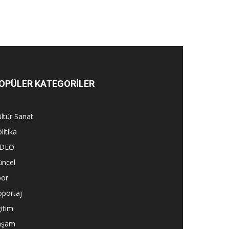
OPÜLER KATEGORİLER
ltür Sanat
litika
İDEO
üncel
por
öportaj
itim
aşam