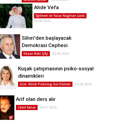
Ahde Vefa
Eğitmen ve Yazar Nagihan Şanlı
05.08.2026
Silivri'den başlayacak
Demokrasi Cephesi
05.08.2026
Hasan Baki Çifçi
Kuşak çatışmasının psiko-sosyal
dinamikleri
05.08.2026
Uzm. Klinik Psikolog Gül Dümen
Arif olan ders alır
30.07.2026
Cemil Kenar