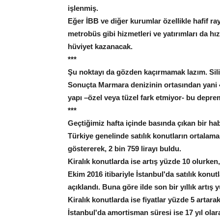
işlenmiş.
Eğer İBB ve diğer kurumlar özellikle hafif rayl
metrobüs gibi hizmetleri ve yatırımları da hı
hüviyet kazanacak.
***
Şu noktayı da gözden kaçırmamak lazım. Siliv
Sonuçta Marmara denizinin ortasından yani 40
yapı –özel veya tüzel fark etmiyor- bu depre
***
Geçtiğimiz hafta içinde basında çıkan bir ha
Türkiye genelinde satılık konutların ortalama
göstererek, 2 bin 759 lirayı buldu.
Kiralık konutlarda ise artış yüzde 10 olurken,
Ekim 2016 itibariyle İstanbul'da satılık konutl
açıklandı. Buna göre ilde son bir yıllık artış
Kiralık konutlarda ise fiyatlar yüzde 5 artara
İstanbul'da amortisman süresi ise 17 yıl olar