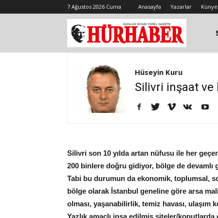
7 Ağustos 2026 Cuma
Anasayfa
Yazarlar
Künye
Hüseyin Kuru
Silivri inşaat ve
Silivri son 10 yılda artan nüfusu ile her ge
200 binlere doğru gidiyor, bölge de devamlı g
Tabi bu durumun da ekonomik, toplumsal, sos
bölge olarak İstanbul geneline göre arsa mali
olması, yaşanabilirlik, temiz havası, ulaşım k
Yazlık amaçlı inşa edilmiş siteler/konutlarda