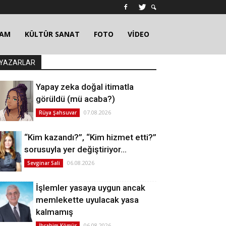
ŞAM
KÜLTÜR SANAT
FOTO
VİDEO
YAZARLAR
Yapay zeka doğal itimatla
görüldü (mü acaba?)
07.08.2026
Rüya Şahsuvar
“Kim kazandı?”, “Kim hizmet etti?”
sorusuyla yer değiştiriyor…
06.08.2026
Sevginar Sali
İşlemler yasaya uygun ancak
memlekette uyulacak yasa
kalmamış
06.08.2026
İbrahim Kömür