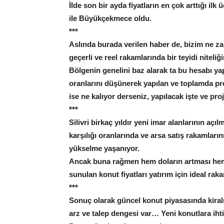
İlde son bir ayda fiyatların en çok arttığı ilk 
ile Büyükçekmece oldu.
***
Aslında burada verilen haber de, bizim ne 
geçerli ve reel rakamlarında bir teyidi niteliği
Bölgenin genelini baz alarak ta bu hesabı ya
oranlarını düşünerek yapılan ve toplamda proj
ise ne kalıyor derseniz, yapılacak işte ve proj
***
Silivri birkaç yıldır yeni imar alanlarının açı
karşılığı oranlarında ve arsa satış rakamları
yükselme yaşanıyor.
Ancak buna rağmen hem doların artması hem
sunulan konut fiyatları yatırım için ideal rak
***
Sonuç olarak güncel konut piyasasında kiralık
arz ve talep dengesi var… Yeni konutlara ihti