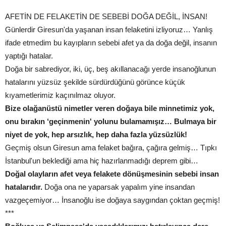
AFETİN DE FELAKETİN DE SEBEBİ DOĞA DEĞİL, İNSAN!
Günlerdir Giresun'da yaşanan insan felaketini izliyoruz… Yanlış
ifade etmedim bu kayıpların sebebi afet ya da doğa değil, insanın
yaptığı hatalar.
Doğa bir sabrediyor, iki, üç, beş akıllanacağı yerde insanoğlunun
hatalarını yüzsüz şekilde sürdürdüğünü görünce küçük
kıyametlerimiz kaçınılmaz oluyor.
Bize olağanüstü nimetler veren doğaya bile minnetimiz yok,
onu bırakın ‘geçinmenin' yolunu bulamamışız… Bulmaya bir
niyet de yok, hep arsızlık, hep daha fazla yüzsüzlük!
Geçmiş olsun Giresun ama felaket bağıra, çağıra gelmiş… Tıpkı
İstanbul'un beklediği ama hiç hazırlanmadığı deprem gibi…
Doğal olayların afet veya felakete dönüşmesinin sebebi insan
hatalarıdır.
Doğa ona ne yaparsak yapalım yine insandan
vazgeçemiyor… İnsanoğlu ise doğaya saygından çoktan geçmiş!
***