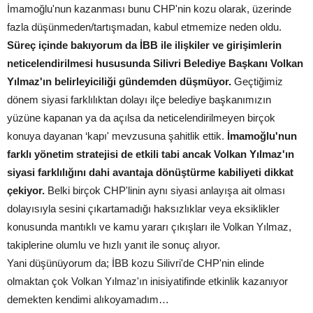
İmamoğlu'nun kazanması bunu CHP'nin kozu olarak, üzerinde
fazla düşünmeden/tartışmadan, kabul etmemize neden oldu.
Süreç içinde bakıyorum da İBB ile ilişkiler ve girişimlerin
neticelendirilmesi hususunda Silivri Belediye Başkanı Volkan
Yılmaz'ın belirleyiciliği gündemden düşmüyor.
Geçtiğimiz
dönem siyasi farklılıktan dolayı ilçe belediye başkanımızın
yüzüne kapanan ya da açılsa da neticelendirilmeyen birçok
konuya dayanan ‘kapı' mevzusuna şahitlik ettik.
İmamoğlu'nun
farklı yönetim stratejisi de etkili tabi ancak Volkan Yılmaz'ın
siyasi farklılığını dahi avantaja dönüştürme kabiliyeti dikkat
çekiyor.
Belki birçok CHP'linin aynı siyasi anlayışa ait olması
dolayısıyla sesini çıkartamadığı haksızlıklar veya eksiklikler
konusunda mantıklı ve kamu yararı çıkışları ile Volkan Yılmaz,
takiplerine olumlu ve hızlı yanıt ile sonuç alıyor.
Yani düşünüyorum da; İBB kozu Silivri'de CHP'nin elinde
olmaktan çok Volkan Yılmaz'ın inisiyatifinde etkinlik kazanıyor
demekten kendimi alıkoyamadım…