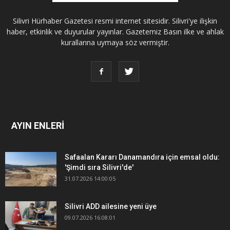
Silivri Hürhaber Gazetesi resmi internet sitesidir. Silivri'ye ilişkin
haber, etkinlik ve duyurular yayınlar. Gazetemiz Basın ilke ve ahlak
kurallarına uymaya söz vermiştir.
AYIN ENLERİ
Safaalan Kararı Danamandıra için emsal oldu:
'Şimdi sıra Silivri'de'
31.07.2026 14:00:05
Silivri ADD ailesine yeni üye
09.07.2026 16:08:01