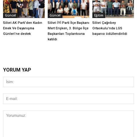
Güncel
Güncel
Eğitim
Silivri AK Parti’den Kadın
Silivri İYİ Parti İlçe Başkanı
Silivri Çağrıbey
Emek Ve Dayanışma
Mert Erişken, 3. Bölge İlçe
Ortaokulu’nda LGS
Günleri’ne destek
Başkanları Toplantısına
başarısı ödüllendirildi
katıldı
YORUM YAP