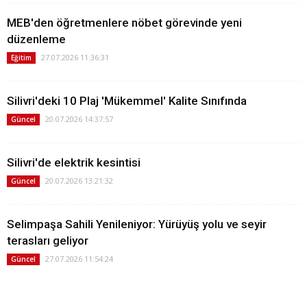
MEB'den öğretmenlere nöbet görevinde yeni
düzenleme
27.07.2026 11:36:31
Eğitim
Silivri'deki 10 Plaj 'Mükemmel' Kalite Sınıfında
20.07.2026 14:37:57
Güncel
Silivri'de elektrik kesintisi
20.07.2026 13:21:32
Güncel
Selimpaşa Sahili Yenileniyor: Yürüyüş yolu ve seyir
terasları geliyor
27.07.2026 11:54:24
Güncel