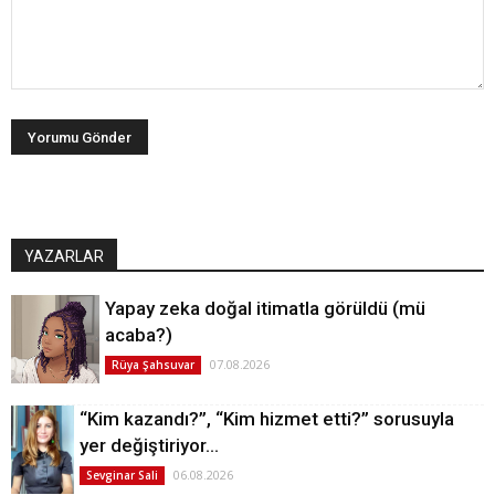
YAZARLAR
Yapay zeka doğal itimatla görüldü (mü
acaba?)
07.08.2026
Rüya Şahsuvar
“Kim kazandı?”, “Kim hizmet etti?” sorusuyla
yer değiştiriyor…
06.08.2026
Sevginar Sali