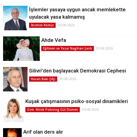
İşlemler yasaya uygun ancak memlekette
uyulacak yasa kalmamış
06.08.2026
İbrahim Kömür
Ahde Vefa
05.08.2026
Eğitmen ve Yazar Nagihan Şanlı
Silivri'den başlayacak Demokrasi Cephesi
05.08.2026
Hasan Baki Çifçi
Kuşak çatışmasının psiko-sosyal dinamikleri
05.08.2026
Uzm. Klinik Psikolog Gül Dümen
Arif olan ders alır