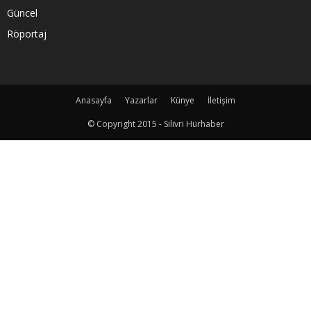
Güncel
Röportaj
Anasayfa
Yazarlar
Künye
İletişim
© Copyright 2015 - Silivri Hürhaber