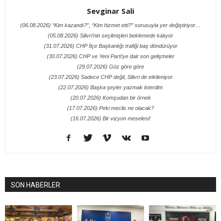
Sevginar Sali
(06.08.2026) “Kim kazandı?”, “Kim hizmet etti?” sorusuyla yer değiştiriyor…
(05.08.2026) Silivri’nin seçilmişleri beklemede kalıyor
(31.07.2026) CHP İlçe Başkanlığı trafiği baş döndürüyor
(30.07.2026) CHP ve Yeni Parti’ye dair son gelişmeler
(29.07.2026) Göz göre göre
(23.07.2026) Sadece CHP değil, Silivri de etkileniyor
(22.07.2026) Başka şeyler yazmak isterdim
(20.07.2026) Komşudan bir örnek
(17.07.2026) Peki meclis ne olacak?
(16.07.2026) Bir vizyon meselesi!
SON HABERLER