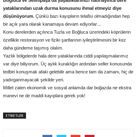
Boğluca ve Selimpaşa'da yaşadıklarımızı hatırlayınca dere
yataklarından uzak durma konusunu ihmal etmeyiz diye
düşünüyorum.
Çünkü bazı kayıpların telafisi olmadığından hep
bir açık yara olarak kanamaya devam ediyorlar…
Konu derelerden açılınca Tuzla ve Boğluca üzerindeki köprülerin
özellikle restorasyon ve fiziki şartlarının iyileştirilmesini bir kez
daha gündeme taşımış olalım.
Yazlık bölgelerde hala dere yataklarında ciddi yapılaşmalarımız
var diye biliyorum. Üç aylık kuraklığın ardından seller konusunda
tedbiri konuşmak afaki gelebilir ama bence tam da zamanı, hiç de
yadırganmayacak şekilde yeri.
Millet zaten ekonomik ve sosyal anlamda dar boğazda ne ekstra
manevi ne de maddi kayıplara gerek yok!
ETİKETLER