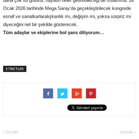
daha çok su götürür, hayatın neler getirebileceği de muamma. 18
Ocak 2026 tarihinde Mega Saray'da geçekleştirilecek kongrede
esnaf ve sanatkarlaralışkanlık mı, değişim mi, yoksa sürpriz mi
diyeceğini net bir şekilde gösterecek.
Tüm adaylar ve ekiplerine bol şans diliyorum…
ETİKETLER
« Önceki
Sonraki »