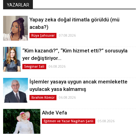
YAZARLAR
Yapay zeka doğal itimatla görüldü (mü
acaba?)
07.08.2026
Rüya Şahsuvar
“Kim kazandı?”, “Kim hizmet etti?” sorusuyla
yer değiştiriyor…
06.08.2026
Sevginar Sali
İşlemler yasaya uygun ancak memlekette
uyulacak yasa kalmamış
06.08.2026
İbrahim Kömür
Ahde Vefa
05.08.2026
Eğitmen ve Yazar Nagihan Şanlı