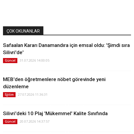
ÇOK OKUNANLAR
Safaalan Kararı Danamandıra için emsal oldu: 'Şimdi sıra
Silivri'de'
31.07.2026 14:00:05
Güncel
MEB'den öğretmenlere nöbet görevinde yeni
düzenleme
27.07.2026 11:36:31
Eğitim
Silivri'deki 10 Plaj 'Mükemmel' Kalite Sınıfında
20.07.2026 14:37:57
Güncel