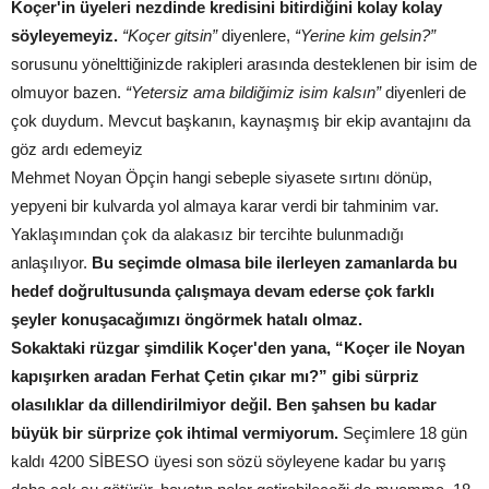
Koçer'in üyeleri nezdinde kredisini bitirdiğini kolay kolay
söyleyemeyiz.
“Koçer gitsin”
diyenlere,
“Yerine kim gelsin?”
sorusunu yönelttiğinizde rakipleri arasında desteklenen bir isim de
olmuyor bazen.
“Yetersiz ama bildiğimiz isim kalsın”
diyenleri de
çok duydum. Mevcut başkanın, kaynaşmış bir ekip avantajını da
göz ardı edemeyiz
Mehmet Noyan Öpçin hangi sebeple siyasete sırtını dönüp,
yepyeni bir kulvarda yol almaya karar verdi bir tahminim var.
Yaklaşımından çok da alakasız bir tercihte bulunmadığı
anlaşılıyor.
Bu seçimde olmasa bile ilerleyen zamanlarda bu
hedef doğrultusunda çalışmaya devam ederse çok farklı
şeyler konuşacağımızı öngörmek hatalı olmaz.
Sokaktaki rüzgar şimdilik Koçer'den yana, “Koçer ile Noyan
kapışırken aradan Ferhat Çetin çıkar mı?” gibi sürpriz
olasılıklar da dillendirilmiyor değil. Ben şahsen bu kadar
büyük bir sürprize çok ihtimal vermiyorum.
Seçimlere 18 gün
kaldı 4200 SİBESO üyesi son sözü söyleyene kadar bu yarış