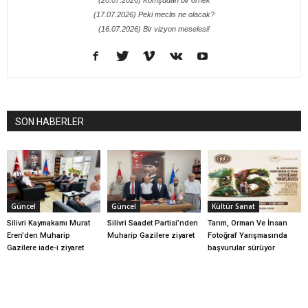
(20.07.2026) Komşudan bir örnek
(17.07.2026) Peki meclis ne olacak?
(16.07.2026) Bir vizyon meselesi!
SON HABERLER
Güncel
Güncel
Kültür Sanat
Silivri Kaymakamı Murat
Silivri Saadet Partisi’nden
Tarım, Orman Ve İnsan
Eren’den Muharip
Muharip Gazilere ziyaret
Fotoğraf Yarışmasında
Gazilere iade-i ziyaret
başvurular sürüyor