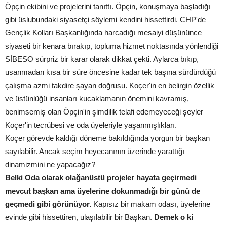
Öpçin ekibini ve projelerini tanıttı. Öpçin, konuşmaya başladığı
gibi üslubundaki siyasetçi söylemi kendini hissettirdi. CHP'de
Gençlik Kolları Başkanlığında harcadığı mesaiyi düşününce
siyaseti bir kenara bırakıp, topluma hizmet noktasında yönlendiği
SİBESO sürpriz bir karar olarak dikkat çekti. Aylarca bıkıp,
usanmadan kısa bir süre öncesine kadar tek başına sürdürdüğü
çalışma azmi takdire şayan doğrusu. Koçer'in en belirgin özellik
ve üstünlüğü insanları kucaklamanın önemini kavramış,
benimsemiş olan Öpçin'in şimdilik telafi edemeyeceği şeyler
Koçer'in tecrübesi ve oda üyeleriyle yaşanmışlıkları.
Koçer görevde kaldığı döneme bakıldığında yorgun bir başkan
sayılabilir. Ancak seçim heyecanının üzerinde yarattığı
dinamizmini ne yapacağız?
Belki Oda olarak olağanüstü projeler hayata geçirmedi
mevcut başkan ama üyelerine dokunmadığı bir günü de
geçmedi gibi görünüyor.
Kapısız bir makam odası, üyelerine
evinde gibi hissettiren, ulaşılabilir bir Başkan.
Demek o ki