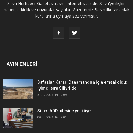
Silivri Hürhaber Gazetesi resmi internet sitesidir. Silivri'ye ilişkin
haber, etkinlik ve duyurular yayınlar. Gazetemiz Basın ilke ve ahlak
kurallarına uymaya söz vermiştir.
AYIN ENLERİ
Safaalan Kararı Danamandıra için emsal oldu:
'Şimdi sıra Silivri'de'
31.07.2026 14:00:05
Silivri ADD ailesine yeni üye
09.07.2026 16:08:01