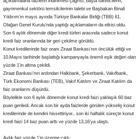
açıklamalarla faizlerin indirilmesi çağrısı, başta tüketicilerin,
gayrimenkul sektörü temsilcilerinin talebi ve Başbakan Binali
Yıldırım'ın mayıs ayında Türkiye Bankalar Birliği (TBB) 61.
Olağan Genel Kurulu'nda yaptığı açıklamaların da etkisi oldu.
Son 6 aylık dönemde diğer kredi türleri arasında sadece konut
kredi faiz oranlarında bir geri çekilme görüldü.
Konut kredilerinde faiz oranı Ziraat Bankası'nın öncülük ettiği ve
10.Mayıs tarihinde başlattığı kampanyayla önemli eşik değeri olan
yüzde 1'in altına çekildi.
Ziraat Bankası'nın ardından Halkbank, Şekerbank, Vakıfbank,
Türk Ekonomi Bankası (TEB), Vakıf Katılım ve Ziraat Katılım da
faiz oranlarını düşürdü.
Böylelikle son 6 aylık dönemde konut kredi faizi yaklaşık 60 baz
puan geriledi. Ancak son bir ayda faizlerde görülen yükseliş konut
kredilerinde de kendini hissettiriyor.. son iki haftalık süreçte konut
kredi faizi 14 baz puan arttı ve yüzde 13,16'ya ulaştı.
Aylık faiz yüzde 1'in üzerine çıktı