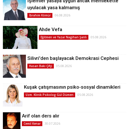
İşlemler yasaya uygun ancak memlekette
uyulacak yasa kalmamış
06.08.2026
İbrahim Kömür
Ahde Vefa
05.08.2026
Eğitmen ve Yazar Nagihan Şanlı
Silivri'den başlayacak Demokrasi Cephesi
05.08.2026
Hasan Baki Çifçi
Kuşak çatışmasının psiko-sosyal dinamikleri
05.08.2026
Uzm. Klinik Psikolog Gül Dümen
Arif olan ders alır
30.07.2026
Cemil Kenar