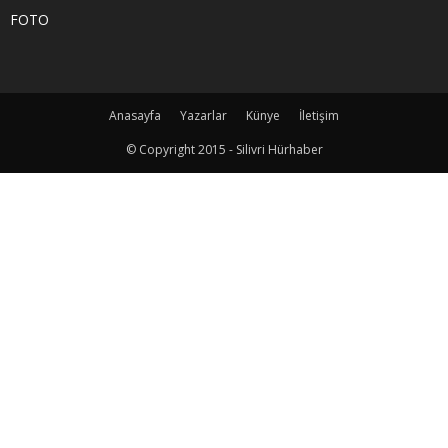
FOTO
Anasayfa
Yazarlar
Künye
İletişim
© Copyright 2015 - Silivri Hürhaber