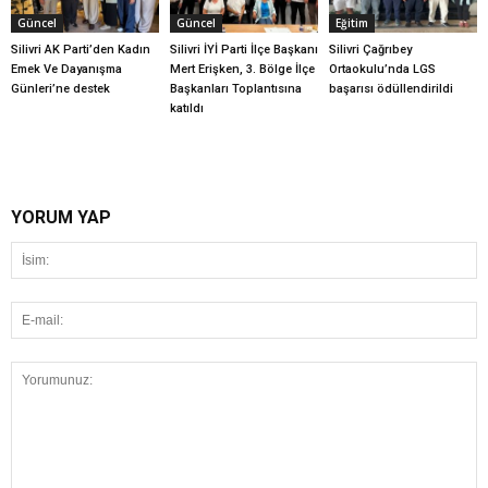
Güncel
Güncel
Eğitim
Silivri AK Parti’den Kadın
Silivri İYİ Parti İlçe Başkanı
Silivri Çağrıbey
Emek Ve Dayanışma
Mert Erişken, 3. Bölge İlçe
Ortaokulu’nda LGS
Günleri’ne destek
Başkanları Toplantısına
başarısı ödüllendirildi
katıldı
YORUM YAP