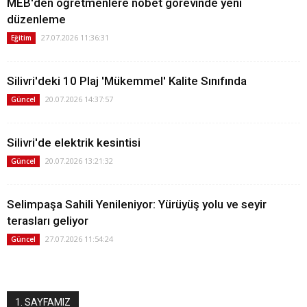
MEB'den öğretmenlere nöbet görevinde yeni
düzenleme
27.07.2026 11:36:31
Eğitim
Silivri'deki 10 Plaj 'Mükemmel' Kalite Sınıfında
20.07.2026 14:37:57
Güncel
Silivri'de elektrik kesintisi
20.07.2026 13:21:32
Güncel
Selimpaşa Sahili Yenileniyor: Yürüyüş yolu ve seyir
terasları geliyor
27.07.2026 11:54:24
Güncel
1. SAYFAMIZ