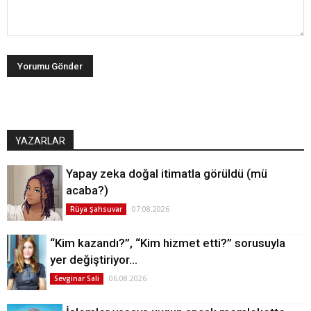
YAZARLAR
Yapay zeka doğal itimatla görüldü (mü
acaba?)
07.08.2026
Rüya Şahsuvar
“Kim kazandı?”, “Kim hizmet etti?” sorusuyla
yer değiştiriyor…
06.08.2026
Sevginar Sali