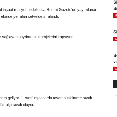
S
S
l inşaat maliyet bedelleri… Resmi Gazete'de yayımlanan
G
ekinde yer alan cetvelde sıralandı.
Si
r sağlayan gayrimenkul projelerini kapsıyor.
G
S
ve
G
onra geliyor. 1. sınıf inşaatlarda tavan püskürtme sıvalı
 alçı sıvalı oluyor.