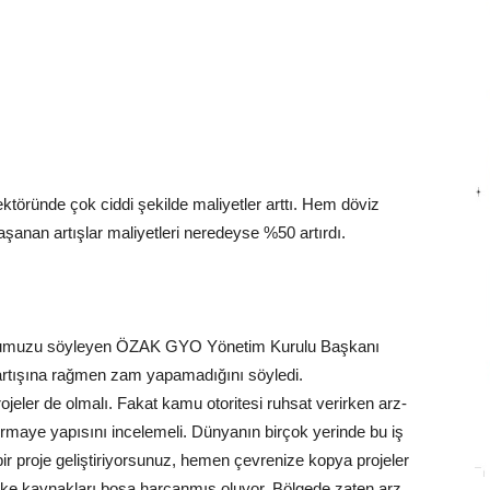
ktöründe çok ciddi şekilde maliyetler arttı. Hem döviz
yaşanan artışlar maliyetleri neredeyse %50 artırdı.
duğumuzu söyleyen ÖZAK GYO Yönetim Kurulu Başkanı
 artışına rağmen zam yapamadığını söyledi.
ojeler de olmalı. Fakat kamu otoritesi ruhsat verirken arz-
ermaye yapısını incelemeli. Dünyanın birçok yerinde bu iş
bir proje geliştiriyorsunuz, hemen çevrenize kopya projeler
ülke kaynakları boşa harcanmış oluyor. Bölgede zaten arz