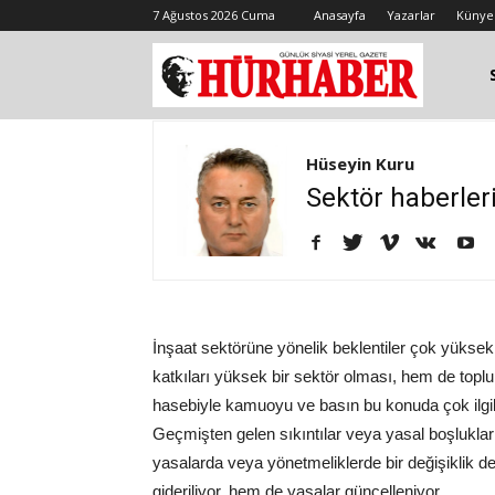
7 Ağustos 2026 Cuma
Anasayfa
Yazarlar
Künye
Hüseyin Kuru
Sektör haberleri.
İnşaat sektörüne yönelik beklentiler çok yükse
katkıları yüksek bir sektör olması, hem de topl
hasebiyle kamuoyu ve basın bu konuda çok ilgil
Geçmişten gelen sıkıntılar veya yasal boşlukl
yasalarda veya yönetmeliklerde bir değişiklik de
gideriliyor, hem de yasalar güncelleniyor.