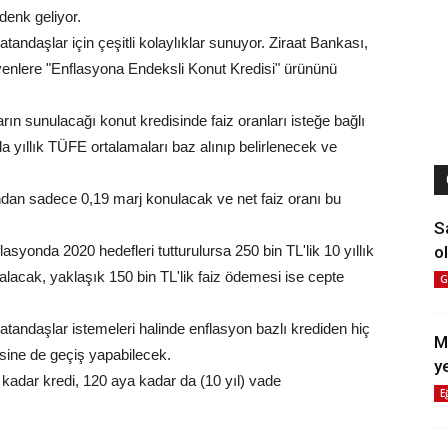
denk geliyor.
andaşlar için çeşitli kolaylıklar sunuyor. Ziraat Bankası,
yenlere "Enflasyona Endeksli Konut Kredisi" ürününü
ın sunulacağı konut kredisinde faiz oranları isteğe bağlı
da yıllık TÜFE ortalamaları baz alınıp belirlenecek ve
ndan sadece 0,19 marj konulacak ve net faiz oranı bu
S
ol
asyonda 2020 hedefleri tutturulursa 250 bin TL'lik 10 yıllık
zalacak, yaklaşık 150 bin TL'lik faiz ödemesi ise cepte
G
tandaşlar istemeleri halinde enflasyon bazlı krediden hiç
M
isine de geçiş yapabilecek.
y
 kadar kredi, 120 aya kadar da (10 yıl) vade
E