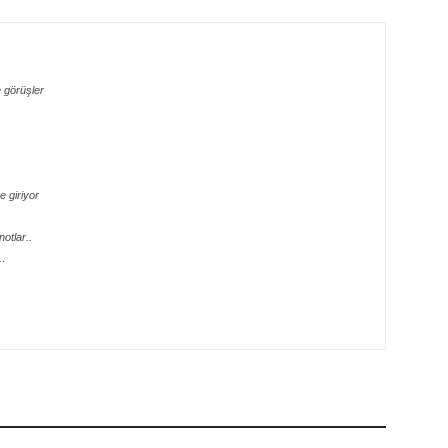
 görüşler
 giriyor
otlar..
e…