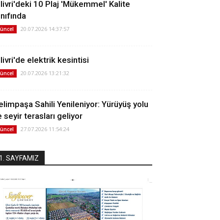
ilivri'deki 10 Plaj 'Mükemmel' Kalite
ınıfında
20.07.2026 14:37:57
üncel
livri'de elektrik kesintisi
20.07.2026 13:21:32
üncel
elimpaşa Sahili Yenileniyor: Yürüyüş yolu
 seyir terasları geliyor
27.07.2026 11:54:24
üncel
1. SAYFAMIZ