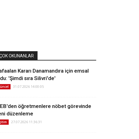
ÇOK OKUNANLAR
afaalan Kararı Danamandıra için emsal
du: 'Şimdi sıra Silivri'de'
31.07.2026 14:00:05
üncel
EB'den öğretmenlere nöbet görevinde
eni düzenleme
27.07.2026 11:36:31
ğitim