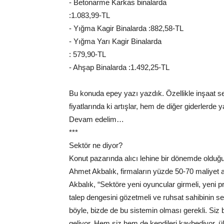
- Betonarme Karkas binalarda
:1.083,99-TL
- Yığma Kagir Binalarda :882,58-TL
- Yığma Yarı Kagir Binalarda
: 579,90-TL
- Ahşap Binalarda :1.492,25-TL
Bu konuda epey yazı yazdık. Özellikle inşaat se
fiyatlarında ki artışlar, hem de diğer giderlerde 
Devam edelim…
***
Sektör ne diyor?
Konut pazarında alıcı lehine bir dönemde ol
Ahmet Akbalık, firmaların yüzde 50-70 maliyet
Akbalık, “Sektöre yeni oyuncular girmeli, yeni pr
talep dengesini gözetmeli ve ruhsat sahibinin s
böyle, bizde de bu sistemin olması gerekli. Siz 
geliyor. Hem siz hem de kendileri kaybediyor, 