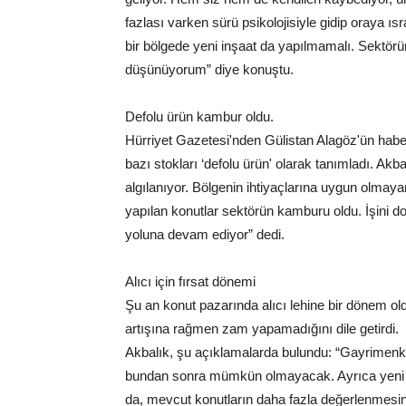
fazlası varken sürü psikolojisiyle gidip oraya ı
bir bölgede yeni inşaat da yapılmamalı. Sektörün 
düşünüyorum” diye konuştu.
Defolu ürün kambur oldu.
Hürriyet Gazetesi'nden Gülistan Alagöz'ün habe
bazı stokları ‘defolu ürün' olarak tanımladı. Akba
algılanıyor. Bölgenin ihtiyaçlarına uygun olmaya
yapılan konutlar sektörün kamburu oldu. İşini d
yoluna devam ediyor” dedi.
Alıcı için fırsat dönemi
Şu an konut pazarında alıcı lehine bir dönem ol
artışına rağmen zam yapamadığını dile getirdi.
Akbalık, şu açıklamalarda bulundu: “Gayrimenku
bundan sonra mümkün olmayacak. Ayrıca yeni ko
da, mevcut konutların daha fazla değerlenmesin