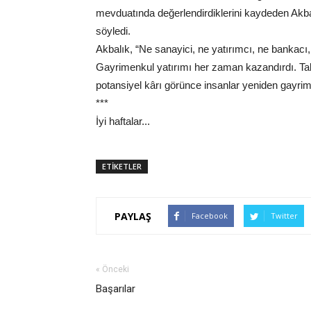
mevduatında değerlendirdiklerini kaydeden Akbalı
söyledi.
Akbalık, “Ne sanayici, ne yatırımcı, ne bankacı
Gayrimenkul yatırımı her zaman kazandırdı. Tal
potansiyel kârı görünce insanlar yeniden gayri
***
İyi haftalar...
ETİKETLER
PAYLAŞ
Facebook
Twitter
« Önceki
Başarılar