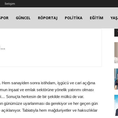
İletişim
SPOR
GÜNCEL
RÖPORTAJ
POLİTİKA
EĞİTİM
YA
..
k. Hem sanayiden sonra istihdam, işgücü ve cari açığına
umun inşaat ve emlak sektörüne yönelik yatırımı olması
i… Sonuçta herkesin de bir şekilde mülkü de var.
arın günümüze uyarlanması da gerekiyor ve her geçen gün
 açıklanıyor. Tabiatıyla hem mağduriyetler ve haksızlıklar