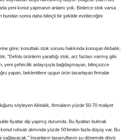
srarla yeni konut yapmanın anlamı yok. Binlerce stok varsa
bundan sonra daha bilinçli bir şekilde evirileceğini
rine göre; konuttaki stok sorunu hakkında konuşan Akbalık,
lık, “Defolu ürünlerin yarattığı stok, arz fazlası varmış gibi
n, yeni şehircilik anlayışıyla bağdaşmayan, bilinçsizce
oğru yapan, beklentilere uygun ürün tasarlayan firmalar
duğunu söyleyen Akbalık, firmaların yüzde 50-70 maliyet
lde fiyatlar dip yapmış durumda. Bu fiyatları bulmak
nut ruhsatı alımında yüzde 50'lerden fazla düşüş var. Bu
i sağlayacak.” İnsanların tasarruflarını şu dönemde döviz