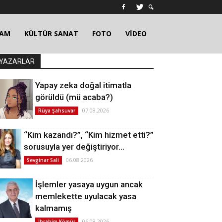
ŞAM
KÜLTÜR SANAT
FOTO
VİDEO
YAZARLAR
Yapay zeka doğal itimatla
görüldü (mü acaba?)
07.08.2026
Rüya Şahsuvar
“Kim kazandı?”, “Kim hizmet etti?”
sorusuyla yer değiştiriyor…
06.08.2026
Sevginar Sali
İşlemler yasaya uygun ancak
memlekette uyulacak yasa
kalmamış
06.08.2026
İbrahim Kömür