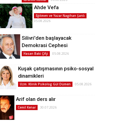
Ahde Vefa
Eğitmen ve Yazar Nagihan Şanlı
05.08.2026
Silivri'den başlayacak
Demokrasi Cephesi
05.08.2026
Hasan Baki Çifçi
Kuşak çatışmasının psiko-sosyal
dinamikleri
05.08.2026
Uzm. Klinik Psikolog Gül Dümen
Arif olan ders alır
30.07.2026
Cemil Kenar