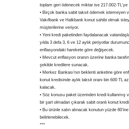
toplam geri ödenecek miktar ise 217.002-TL'ye 
• Birçok banka sabit taksit ödemek istemeyen vat
Vakıfbank ve Halkbank konut sahibi olmak iste
müşterilerine veriyor.
• Yeni kredi paketinden faydalanacak vatandaşlar
yılda 3 defa 3, 6 ve 12 aylık periyotlar durumun
enflasyondaki harekete göre değişecek.
• Mevcut enflasyon oranın üzerine banka tarafı
şekilde kredilere sunacak.
• Merkez Bankası'nın beklenti anketine göre enfl
konut kredisinde aylık taksit oranı bin 600 TL a
kalacak.
• Söz konusu paket üzerinden kredi kullanmış va
bir şart olmadan çıkarak sabit oranlı konut kred
• Bu ürünle satın alınacak konutun yüzde 80'ine
belirlenebilecek.
***