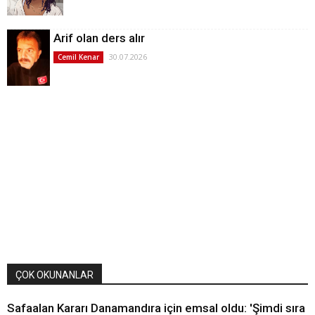
Arif olan ders alır
30.07.2026
Cemil Kenar
ÇOK OKUNANLAR
Safaalan Kararı Danamandıra için emsal oldu: 'Şimdi sıra