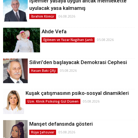
İşlemler yasaya uygun ancak memlekette
uyulacak yasa kalmamış
06.08.2026
İbrahim Kömür
Ahde Vefa
05.08.2026
Eğitmen ve Yazar Nagihan Şanlı
Silivri'den başlayacak Demokrasi Cephesi
05.08.2026
Hasan Baki Çifçi
Kuşak çatışmasının psiko-sosyal dinamikleri
05.08.2026
Uzm. Klinik Psikolog Gül Dümen
Manşet defansında gösteri
05.08.2026
Rüya Şahsuvar