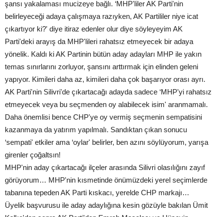
şansı yakalaması mucizeye bağlı. ‘MHP'liler AK Parti'nin
belirleyeceği adaya çalışmaya razıyken, AK Partililer niye icat
çıkartıyor ki?' diye itiraz edenler olur diye söyleyeyim AK
Parti'deki arayış da MHP'lileri rahatsız etmeyecek bir adaya
yönelik. Kaldı ki AK Partinin bütün aday adayları MHP ile yakın
temas sınırlarını zorluyor, şansını arttırmak için elinden geleni
yapıyor. Kimileri daha az, kimileri daha çok başarıyor orası ayrı.
AK Parti'nin Silivri'de çıkartacağı adayda sadece ‘MHP'yi rahatsız
etmeyecek veya bu seçmenden oy alabilecek isim' aranmamalı.
Daha önemlisi bence CHP'ye oy vermiş seçmenin sempatisini
kazanmaya da yatırım yapılmalı. Sandıktan çıkan sonucu
‘sempati' etkiler ama ‘oylar' belirler, ben azını söylüyorum, yarışa
girenler çoğaltsın!
MHP'nin aday çıkartacağı ilçeler arasında Silivri olasılığını zayıf
görüyorum… MHP'nin kısmetinde önümüzdeki yerel seçimlerde
tabanına tepeden AK Parti kıskacı, yerelde CHP markajı…
Üyelik başvurusu ile aday adaylığına kesin gözüyle bakılan Ümit