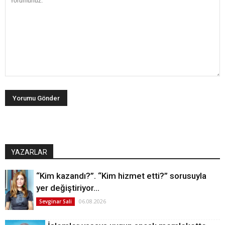
YAZARLAR
“Kim kazandı?”. “Kim hizmet etti?” sorusuyla
yer değiştiriyor…
06.08.2026
Sevginar Sali