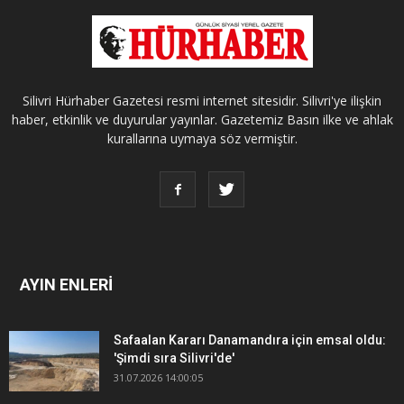
Silivri Hürhaber Gazetesi resmi internet sitesidir. Silivri'ye ilişkin
haber, etkinlik ve duyurular yayınlar. Gazetemiz Basın ilke ve ahlak
kurallarına uymaya söz vermiştir.
AYIN ENLERİ
Safaalan Kararı Danamandıra için emsal oldu:
'Şimdi sıra Silivri'de'
31.07.2026 14:00:05