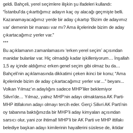
geldi. Bahçeli, yerel seçimlere ilişkin şu ifadeleri kullandı:
“İstanbul'da çıkarttığımız adayın kaç oy alacağı geçmişte belli.
Kazanamayacağımız yerde bir aday çıkartıp ‘Bizim de adayımız
var' demenin bir manası var mı? Ama ilçelerinde bizim de aday
çıkartacağımız yerler var.”
***
Bu açıklamanın zamanlamasını ‘erken yerel seçim' açısından
manidar bulanlar var. Hiç olmadığı kadar işkilleniyorum… İnşallah
1,5 ay içinde aldığımız erken genel seçim gibi olmaz bu da…
Bahçeli'nin açıklamasında dikkatimi çeken ikinci bir konu; “Ama
ilçelerinde bizim de aday çıkartacağımız yerler var…” beyanı...
Volkan Yılmaz'ın adaylığını sadece MHP'liler beklemiyor
Silivri'de… Yılmaz, yalnız MHP'nin adayı olmaktansa AK Parti-
MHP ittifakının adayı olmayı tercih eder. Gerçi Silivri AK Parti'nin
oy tabanına baktığınızda bir MHP'li aday kimyaları açısından
sarsıcı olur, yani zor ihtimal! MHP'li bir AK Parti ve MHP ittifakı
belediye başkan adayı kimilerinin hayallerini süslese de, iktidar