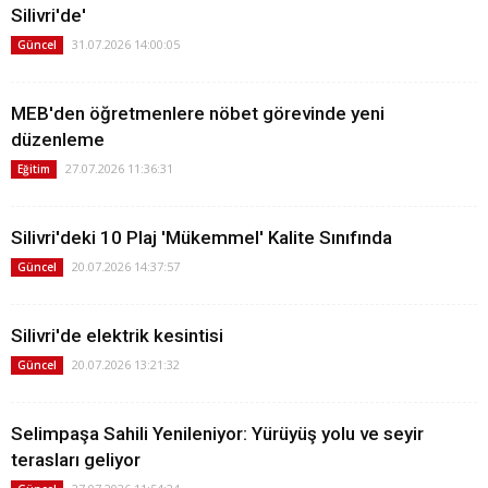
Silivri'de'
31.07.2026 14:00:05
Güncel
MEB'den öğretmenlere nöbet görevinde yeni
düzenleme
27.07.2026 11:36:31
Eğitim
Silivri'deki 10 Plaj 'Mükemmel' Kalite Sınıfında
20.07.2026 14:37:57
Güncel
Silivri'de elektrik kesintisi
20.07.2026 13:21:32
Güncel
Selimpaşa Sahili Yenileniyor: Yürüyüş yolu ve seyir
terasları geliyor