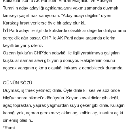
Kalko'dan sonra AK Parti'den Emrah Maşalacı ve Hüseyin
Turan'ın aday adaylığı açıklamalarını yakın zamanda duymak
kimseyi şaşırtmaz sanıyorum. “Aday adayı değilim” diyen
Karakaş fırsat verilerse öyle bir aday olur ki...
İYİ Parti adayı ile ilgili de kulislerde olasılıklar değerlendiriliyor ama
gerçeklik ağır basar. CHP ile AK Parti adayı arasında dilerim
keyifli bir yarış izleriz.
Özcan Işıklar'ın CHP'den adaylığı ile ilgili yaratılmaya çalışılan
kuşkular saman alevi gibi yanıp sönüyor. Rakiplerinin önünü
açacak yangının çıkma olasılığı imkansız denebilecek durumda.
GÜNÜN SÖZÜ
Duymak, işitmek yetmez; dinle. Öyle dinle ki, ses ve söz önce
bilgi'ye sonra hikmet'e dönüşsün. Koyun kaval dinler gibi değil,
ağaç topraktan, yaprak yağmurdan suyu çeker gibi dinle. Kulağın
kapağı yok, açman gerekmez; aklını aç, kalbini aç, insafını aç ki
dinlemiş olasın..
*Rumi