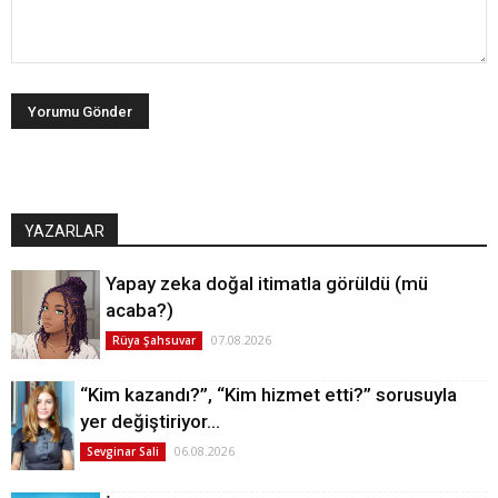
YAZARLAR
Yapay zeka doğal itimatla görüldü (mü
acaba?)
07.08.2026
Rüya Şahsuvar
“Kim kazandı?”, “Kim hizmet etti?” sorusuyla
yer değiştiriyor…
06.08.2026
Sevginar Sali