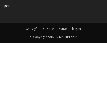
Spor
Anasayfa
Yazarlar
Künye
İletişim
© Copyright 2015 - Silivri Hürhaber