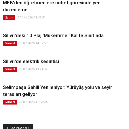
MEB'den öğretmenlere nöbet görevinde yeni
düzenleme
27.07.2026 11:36:31
Eğitim
Silivri'deki 10 Plaj 'Mükemmel' Kalite Sınıfında
20.07.2026 14:37:57
Güncel
Silivri'de elektrik kesintisi
20.07.2026 13:21:32
Güncel
Selimpaşa Sahili Yenileniyor: Yürüyüş yolu ve seyir
terasları geliyor
27.07.2026 11:54:24
Güncel
1. SAYFAMIZ