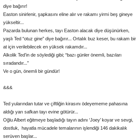
diye bağırır!
Easton sinirlenir, şapkasını eline alır ve rakamı yirmi beş gineye
yükseltir...
Pazarda bulunan herkes, tayı Easton alacak diye düşünürken,
yaşlı Ted “otuz gine” diye bağırır... Ortalık buz keser, bu rakam bir
at için verilebilecek en yüksek rakamdır...
Alkolik Ted’in de söylediği gibi; “bazı günler önemli, bazıları
sıradandır...”
Ve o gün, önemli bir gündür!
&&&
Ted yularından tutar ve çiftliğin kirasını ödeyememe pahasına
aldığı yarı safkan tayı evine götürür...
Oğlu Albert eğitmeye başladığı tayın adını ‘Joey’ koyar ve sevgi,
dostluk, hayatla mücadele temalarının işlendiği 146 dakikalık
serüven başlar...