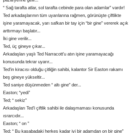
“ Sağ tarafta atlar, sol tarafta cebinde para olan adamlar” vardır!
Ted arkadaşlarının tüm uyarılarına rağmen, görünüşte çiftlikte
işine yaramayacak, yarı safkan bir tay için “bir gine” vererek açık
arttırmayı başlatır...
İki gine verilir...
Ted, üç gineye çıkar...
Arkadaşları yaşlı Ted Narracott’u atın işine yaramayacağı
konusunda tekrar uyarır...
Ted’in kiracısı olduğu çitliğin sahibi, kalantor Sir Easton rakamı
beş gineye yükseltir...
Ted saniye düşünmeden “ altı gine” der...
Easton; “yedi”
Ted; “ sekiz”
Arkadaşları Ted’i çiftlik sahibi ile dalaşmaması konusunda
ısrarcıdır...
Easton; “ on ”
Ted; “ Bu kasabadaki herkes kadar iyi bir adamdan on bir gine”