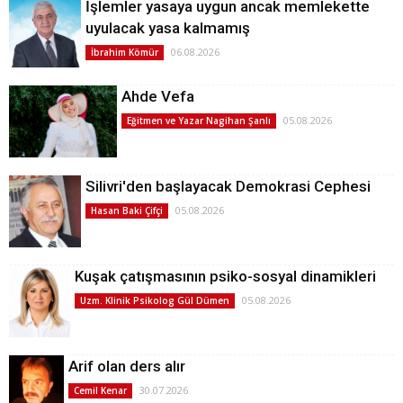
İşlemler yasaya uygun ancak memlekette
uyulacak yasa kalmamış
06.08.2026
İbrahim Kömür
Ahde Vefa
05.08.2026
Eğitmen ve Yazar Nagihan Şanlı
Silivri'den başlayacak Demokrasi Cephesi
05.08.2026
Hasan Baki Çifçi
Kuşak çatışmasının psiko-sosyal dinamikleri
05.08.2026
Uzm. Klinik Psikolog Gül Dümen
Arif olan ders alır
30.07.2026
Cemil Kenar