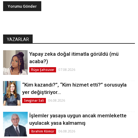
YAZARLAR
Yapay zeka doğal itimatla görüldü (mü
acaba?)
07.08.2026
Rüya Şahsuvar
“Kim kazandı?”, “Kim hizmet etti?” sorusuyla
yer değiştiriyor…
06.08.2026
Sevginar Sali
İşlemler yasaya uygun ancak memlekette
uyulacak yasa kalmamış
06.08.2026
İbrahim Kömür