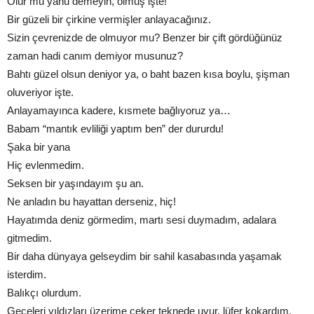
Olur mu yahu demeyin, olmuş işte!
Bir güzeli bir çirkine vermişler anlayacağınız.
Sizin çevrenizde de olmuyor mu? Benzer bir çift gördüğünüz
zaman hadi canım demiyor musunuz?
Bahtı güzel olsun deniyor ya, o baht bazen kısa boylu, şişman
oluveriyor işte.
Anlayamayınca kadere, kısmete bağlıyoruz ya…
Babam “mantık evliliği yaptım ben” der dururdu!
Şaka bir yana
Hiç evlenmedim.
Seksen bir yaşındayım şu an.
Ne anladın bu hayattan derseniz, hiç!
Hayatımda deniz görmedim, martı sesi duymadım, adalara
gitmedim.
Bir daha dünyaya gelseydim bir sahil kasabasında yaşamak
isterdim.
Balıkçı olurdum.
Geceleri yıldızları üzerime çeker teknede uyur, lüfer kokardım.