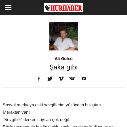
Ali Gülcü
Şaka gibi
Sosyal medyaya eski sevgililerim yüzünden bulaştım.
Meraktan yani!
“Sevgililer” derken sayıları çok değil.
Böyle yazınca da hüzünlü oldu sanki, az da değil diyeyim de