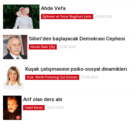
Ahde Vefa
05.08.2026
Eğitmen ve Yazar Nagihan Şanlı
Silivri'den başlayacak Demokrasi Cephesi
05.08.2026
Hasan Baki Çifçi
Kuşak çatışmasının psiko-sosyal dinamikleri
05.08.2026
Uzm. Klinik Psikolog Gül Dümen
Arif olan ders alır
30.07.2026
Cemil Kenar