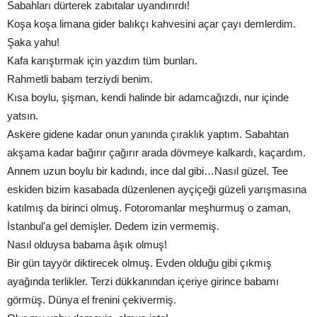
Sabahları dürterek zabıtalar uyandırırdı!
Koşa koşa limana gider balıkçı kahvesini açar çayı demlerdim.
Şaka yahu!
Kafa karıştırmak için yazdım tüm bunları.
Rahmetli babam terziydi benim.
Kısa boylu, şişman, kendi halinde bir adamcağızdı, nur içinde
yatsın.
Askere gidene kadar onun yanında çıraklık yaptım. Sabahtan
akşama kadar bağırır çağırır arada dövmeye kalkardı, kaçardım.
Annem uzun boylu bir kadındı, ince dal gibi…Nasıl güzel. Tee
eskiden bizim kasabada düzenlenen ayçiçeği güzeli yarışmasına
katılmış da birinci olmuş. Fotoromanlar meşhurmuş o zaman,
İstanbul'a gel demişler. Dedem izin vermemiş.
Nasıl olduysa babama âşık olmuş!
Bir gün tayyör diktirecek olmuş. Evden olduğu gibi çıkmış
ayağında terlikler. Terzi dükkanından içeriye girince babamı
görmüş. Dünya el frenini çekivermiş.