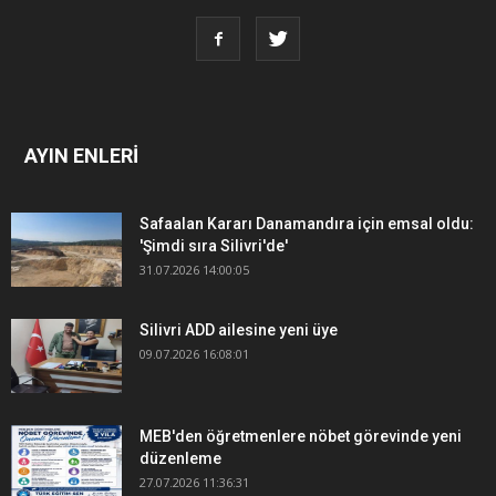
AYIN ENLERİ
Safaalan Kararı Danamandıra için emsal oldu:
'Şimdi sıra Silivri'de'
31.07.2026 14:00:05
Silivri ADD ailesine yeni üye
09.07.2026 16:08:01
MEB'den öğretmenlere nöbet görevinde yeni
düzenleme
27.07.2026 11:36:31