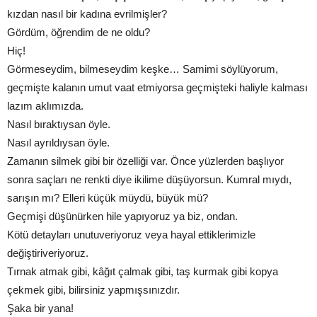
kızdan nasıl bir kadına evrilmişler?
Gördüm, öğrendim de ne oldu?
Hiç!
Görmeseydim, bilmeseydim keşke… Samimi söylüyorum,
geçmişte kalanın umut vaat etmiyorsa geçmişteki haliyle kalması
lazım aklımızda.
Nasıl bıraktıysan öyle.
Nasıl ayrıldıysan öyle.
Zamanın silmek gibi bir özelliği var. Önce yüzlerden başlıyor
sonra saçları ne renkti diye ikilime düşüyorsun. Kumral mıydı,
sarışın mı? Elleri küçük müydü, büyük mü?
Geçmişi düşünürken hile yapıyoruz ya biz, ondan.
Kötü detayları unutuveriyoruz veya hayal ettiklerimizle
değiştiriveriyoruz.
Tırnak atmak gibi, kâğıt çalmak gibi, taş kurmak gibi kopya
çekmek gibi, bilirsiniz yapmışsınızdır.
Şaka bir yana!