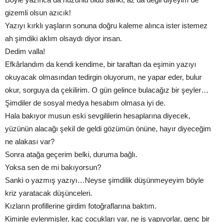
gizemli olsun azıcık!
Yazıyı kırklı yaşların sonuna doğru kaleme alınca ister istemez
ah şimdiki aklım olsaydı diyor insan.
Dedim valla!
Efkârlandım da kendi kendime, bir taraftan da eşimin yazıyı
okuyacak olmasından tedirgin oluyorum, ne yapar eder, bulur
okur, sorguya da çekilirim. O gün gelince bulacağız bir şeyler…
Şimdiler de sosyal medya hesabım olmasa iyi de.
Hala bakıyor musun eski sevgililerin hesaplarına diyecek,
yüzünün alacağı şekil de geldi gözümün önüne, hayır diyeceğim
ne alakası var?
Sonra atağa geçerim belki, duruma bağlı.
Yoksa sen de mi bakıyorsun?
Sanki o yazmış yazıyı…Neyse şimdilik düşünmeyeyim böyle
kriz yaratacak düşünceleri.
Kızların profillerine girdim fotoğraflarına baktım.
Kiminle evlenmişler, kaç çocukları var, ne iş yapıyorlar, genç bir