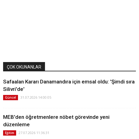
ÇOK OKUNANLAR
Safaalan Kararı Danamandıra için emsal oldu: 'Şimdi sıra
Silivri'de'
31.07.2026 14:00:05
Güncel
MEB'den öğretmenlere nöbet görevinde yeni
düzenleme
27.07.2026 11:36:31
Eğitim