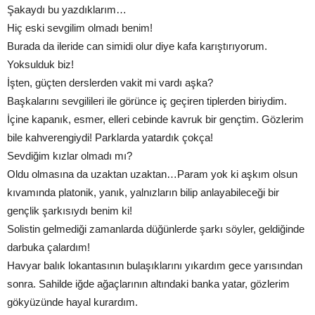
Şakaydı bu yazdıklarım…
Hiç eski sevgilim olmadı benim!
Burada da ileride can simidi olur diye kafa karıştırıyorum.
Yoksulduk biz!
İşten, güçten derslerden vakit mi vardı aşka?
Başkalarını sevgilileri ile görünce iç geçiren tiplerden biriydim.
İçine kapanık, esmer, elleri cebinde kavruk bir gençtim. Gözlerim
bile kahverengiydi! Parklarda yatardık çokça!
Sevdiğim kızlar olmadı mı?
Oldu olmasına da uzaktan uzaktan…Param yok ki aşkım olsun
kıvamında platonik, yanık, yalnızların bilip anlayabileceği bir
gençlik şarkısıydı benim ki!
Solistin gelmediği zamanlarda düğünlerde şarkı söyler, geldiğinde
darbuka çalardım!
Havyar balık lokantasının bulaşıklarını yıkardım gece yarısından
sonra. Sahilde iğde ağaçlarının altındaki banka yatar, gözlerim
gökyüzünde hayal kurardım.