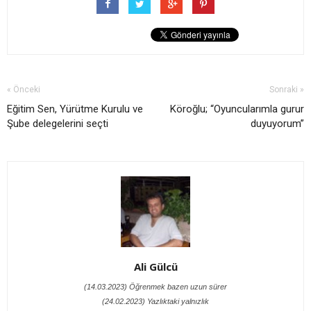
« Önceki
Sonraki »
Eğitim Sen, Yürütme Kurulu ve
Köroğlu; “Oyuncularımla gurur
Şube delegelerini seçti
duyuyorum”
Ali Gülcü
(14.03.2023) Öğrenmek bazen uzun sürer
(24.02.2023) Yazlıktaki yalnızlık