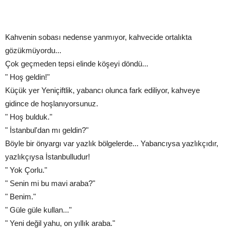
Kahvenin sobası nedense yanmıyor, kahvecide ortalıkta
gözükmüyordu...
Çok geçmeden tepsi elinde köşeyi döndü...
" Hoş geldin!"
Küçük yer Yeniçiftlik, yabancı olunca fark ediliyor, kahveye
gidince de hoşlanıyorsunuz.
" Hoş bulduk."
" İstanbul'dan mı geldin?"
Böyle bir önyargı var yazlık bölgelerde... Yabancıysa yazlıkçıdır,
yazlıkçıysa İstanbulludur!
" Yok Çorlu."
" Senin mi bu mavi araba?"
" Benim."
" Güle güle kullan..."
" Yeni değil yahu, on yıllık araba."