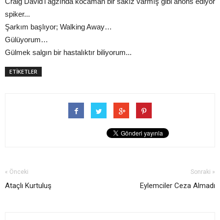
Craig David'i ağzında kocaman bir sakız varmış gibi anons ediyor
spiker...
Şarkım başlıyor; Walking Away…
Gülüyorum…
Gülmek salgın bir hastalıktır biliyorum...
ETİKETLER
« Önceki
Sonraki »
Ataçlı Kurtuluş
Eylemciler Ceza Almadı