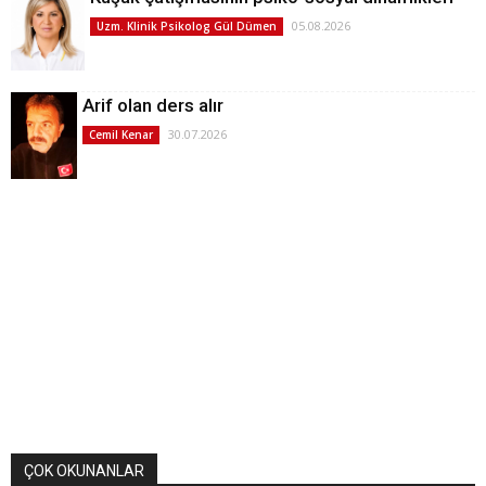
05.08.2026
Uzm. Klinik Psikolog Gül Dümen
Arif olan ders alır
30.07.2026
Cemil Kenar
ÇOK OKUNANLAR