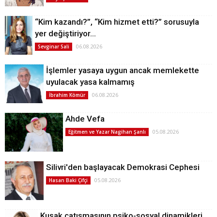
“Kim kazandı?”, “Kim hizmet etti?” sorusuyla
yer değiştiriyor…
06.08.2026
Sevginar Sali
İşlemler yasaya uygun ancak memlekette
uyulacak yasa kalmamış
06.08.2026
İbrahim Kömür
Ahde Vefa
05.08.2026
Eğitmen ve Yazar Nagihan Şanlı
Silivri'den başlayacak Demokrasi Cephesi
05.08.2026
Hasan Baki Çifçi
Kuşak çatışmasının psiko-sosyal dinamikleri