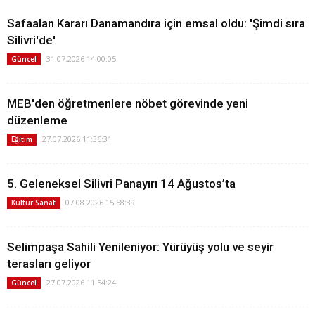
Safaalan Kararı Danamandıra için emsal oldu: 'Şimdi sıra
Silivri'de'
31.07.2026 14:00:05
Güncel
MEB'den öğretmenlere nöbet görevinde yeni
düzenleme
27.07.2026 11:36:31
Eğitim
5. Geleneksel Silivri Panayırı 14 Ağustos’ta
07.08.2026 15:58:39
Kültür Sanat
Selimpaşa Sahili Yenileniyor: Yürüyüş yolu ve seyir
terasları geliyor
27.07.2026 11:54:24
Güncel