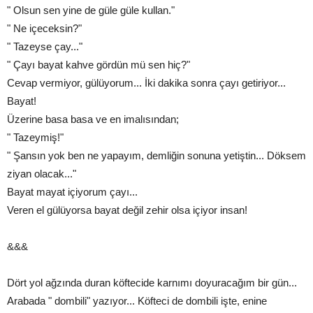
" Olsun sen yine de güle güle kullan."
" Ne içeceksin?"
" Tazeyse çay..."
" Çayı bayat kahve gördün mü sen hiç?"
Cevap vermiyor, gülüyorum... İki dakika sonra çayı getiriyor...
Bayat!
Üzerine basa basa ve en imalısından;
" Tazeymiş!"
" Şansın yok ben ne yapayım, demliğin sonuna yetiştin... Döksem
ziyan olacak..."
Bayat mayat içiyorum çayı...
Veren el gülüyorsa bayat değil zehir olsa içiyor insan!
&&&
Dört yol ağzında duran köftecide karnımı doyuracağım bir gün...
Arabada " dombili" yazıyor... Köfteci de dombili işte, enine