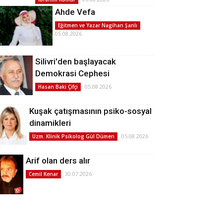
Ahde Vefa
Eğitmen ve Yazar Nagihan Şanlı
05.08.2026
Silivri'den başlayacak
Demokrasi Cephesi
05.08.2026
Hasan Baki Çifçi
Kuşak çatışmasının psiko-sosyal
dinamikleri
05.08.2026
Uzm. Klinik Psikolog Gül Dümen
Arif olan ders alır
30.07.2026
Cemil Kenar