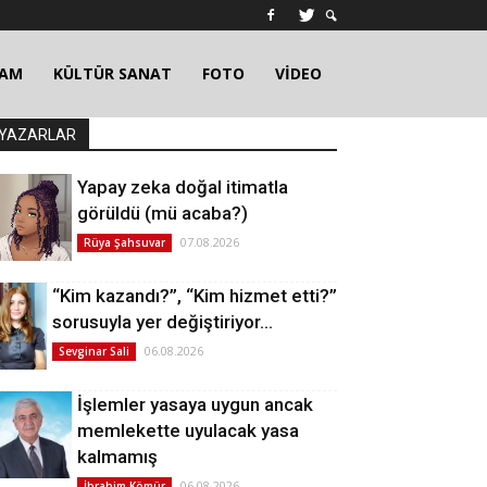
ŞAM
KÜLTÜR SANAT
FOTO
VİDEO
YAZARLAR
Yapay zeka doğal itimatla
görüldü (mü acaba?)
07.08.2026
Rüya Şahsuvar
“Kim kazandı?”, “Kim hizmet etti?”
sorusuyla yer değiştiriyor…
06.08.2026
Sevginar Sali
İşlemler yasaya uygun ancak
memlekette uyulacak yasa
kalmamış
06.08.2026
İbrahim Kömür