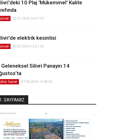
ilivri'deki 10 Plaj 'Mükemmel' Kalite
ınıfında
20.07.2026 14:37:57
üncel
livri'de elektrik kesintisi
20.07.2026 13:21:32
üncel
. Geleneksel Silivri Panayırı 14
ğustos’ta
07.08.2026 15:58:39
ültür Sanat
1. SAYFAMIZ