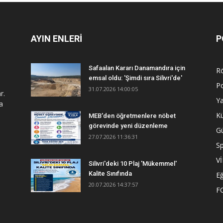
AYIN ENLERİ
P
Safaalan Kararı Danamandıra için
R
emsal oldu: 'Şimdi sıra Silivri'de'
Po
31.07.2026 14:00:05
r.
Y
a
Kü
MEB'den öğretmenlere nöbet
görevinde yeni düzenleme
G
27.07.2026 11:36:31
S
V
Silivri'deki 10 Plaj 'Mükemmel'
Kalite Sınıfında
Eğ
20.07.2026 14:37:57
F