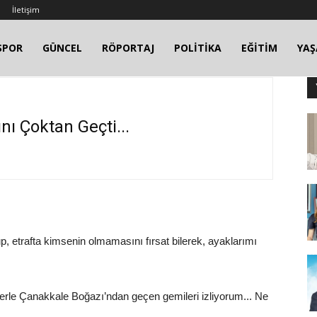
İletişim
SPOR
GÜNCEL
RÖPORTAJ
POLİTİKA
EĞİTİM
YA
nı Çoktan Geçti...
, etrafta kimsenin olmamasını fırsat bilerek, ayaklarımı
zlerle Çanakkale Boğazı’ndan geçen gemileri izliyorum... Ne