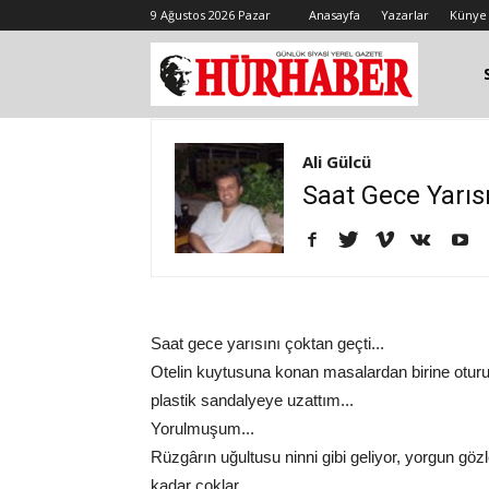
9 Ağustos 2026 Pazar
Anasayfa
Yazarlar
Künye
Ali Gülcü
Saat Gece Yarısı
Saat gece yarısını çoktan geçti...
Otelin kuytusuna konan masalardan birine oturup
plastik sandalyeye uzattım...
Yorulmuşum...
Rüzgârın uğultusu ninni gibi geliyor, yorgun gö
kadar çoklar...