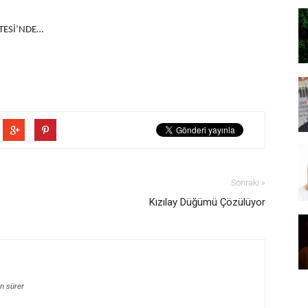
ETESİ’NDE…
Sonraki »
Kızılay Düğümü Çözülüyor
n sürer