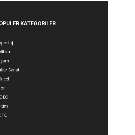
OPÜLER KATEGORİLER
öportaj
litika
aşam
ltür Sanat
üncel
por
İDEO
itim
OTO