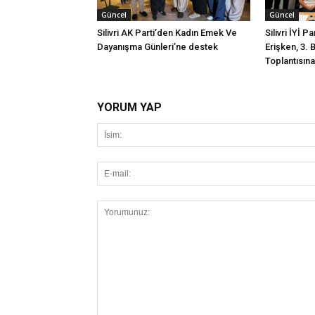
Güncel
Güncel
Silivri AK Parti’den Kadın Emek Ve
Silivri İYİ P
Dayanışma Günleri’ne destek
Erişken, 3. 
Toplantısına 
YORUM YAP