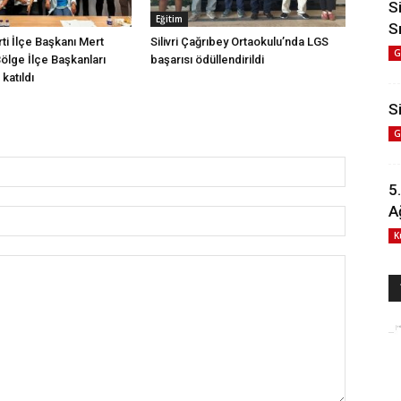
S
Eğitim
S
arti İlçe Başkanı Mert
Silivri Çağrıbey Ortaokulu’nda LGS
G
Bölge İlçe Başkanları
başarısı ödüllendirildi
katıldı
Si
G
5
A
K