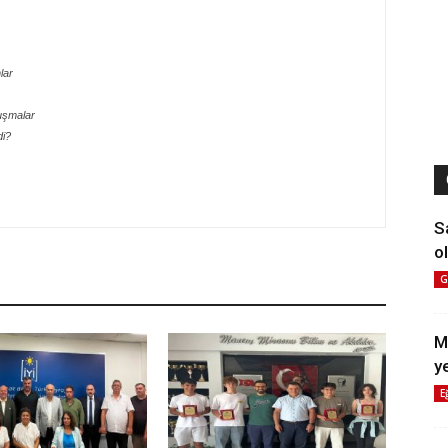
lar
uşmalar
di?
S
ol
G
M
y
E