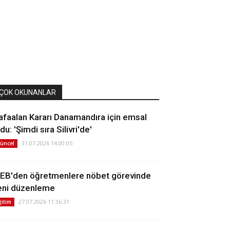
ÇOK OKUNANLAR
afaalan Kararı Danamandıra için emsal
du: 'Şimdi sıra Silivri'de'
31.07.2026 14:00:05
üncel
EB'den öğretmenlere nöbet görevinde
eni düzenleme
27.07.2026 11:36:31
ğitim