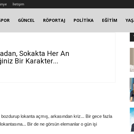
ünye
İletişim
SPOR
GÜNCEL
RÖPORTAJ
POLİTİKA
EĞİTİM
YA
radan, Sokakta Her An
iniz Bir Karakter...
nı bozdurup lokanta açmış, arkasından kriz... Bir gece fazla
 lokantasına... Bir de ne görsün elemanlar o gün işi