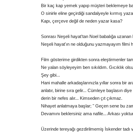
Bir kaç kap yemek yapıp müşteri beklemeye başl
O sinirle eline geçirdiği sandalyeyle kırmış yaz
Kapı, çerçeve değil de neden yazar kasa?
Sonrası Neşeli hayat'tan Noel babalığa uzanan b
Neşeli hayat'ın ne olduğunu yazmayayım filmi he
Film gösterime girdikten sonra eleştirmenler tam 
Ne yalan söyleyeyim ben sıkıldım. Gıcıklık ols
Şey gibi...
Hani mahalle arkadaşlarınızla yıllar sonra bir ar
anlatır, birine sıra gelir... Cümleye başlasın di
derin bir nefes alır... Kimseden çıt çıkmaz.
Nihayet anlatmaya başlar; " Geçen sene bu zamanl
Devamını beklersiniz ama nafile... Arkası yoktur.
Üzerinde tereyağı gezdirilmemiş İskender tadı va