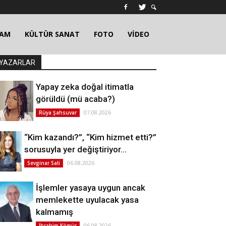
ŞAM
KÜLTÜR SANAT
FOTO
VİDEO
YAZARLAR
Yapay zeka doğal itimatla
görüldü (mü acaba?)
07.08.2026
Rüya Şahsuvar
“Kim kazandı?”, “Kim hizmet etti?”
sorusuyla yer değiştiriyor…
06.08.2026
Sevginar Sali
İşlemler yasaya uygun ancak
memlekette uyulacak yasa
kalmamış
06.08.2026
İbrahim Kömür