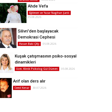
Ahde Vefa
Eğitmen ve Yazar Nagihan Şanlı
05.08.2026
Silivri'den başlayacak
Demokrasi Cephesi
05.08.2026
Hasan Baki Çifçi
Kuşak çatışmasının psiko-sosyal
dinamikleri
05.08.2026
Uzm. Klinik Psikolog Gül Dümen
Arif olan ders alır
30.07.2026
Cemil Kenar