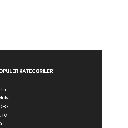
OPÜLER KATEGORİLER
itim
litika
İDEO
OTO
üncel