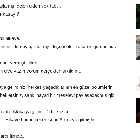
amış, gelen giden yok tabi...
ar kasayı?
ir hikâye...
nüz izlemeyip, izlemeyi düşünenler kendileri görsünler...
not vermişti filme...
un diye yazmıyorum gerçekten sıkıldım...
aya gelirsiniz, herkes yaşadıklarının en güzel bölümlerini
ye beklersiniz, sanki hayati bir meseleyi paylaşacakmış gibi
ar Afrika'ya gittim..." der susar...
.. Hikâye budur, geçen sene Afrika'ya gitmiştir...
rdı filmde...