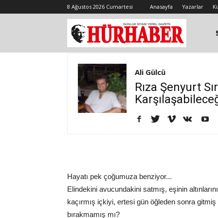
8 Ağustos 2026 Cumartesi
Anasayfa
Yazarlar
K
Ali Gülcü
Rıza Şenyurt Sı
Karşılaşabileceğ
Hayatı pek çoğumuza benziyor...
Elindekini avucundakini satmış, eşinin altınları
kaçırmış içkiyi, ertesi gün öğleden sonra gitmiş
bırakmamış mı?