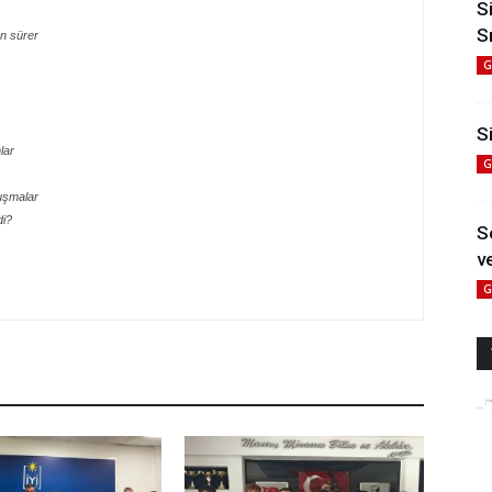
S
S
n sürer
G
Si
lar
G
uşmalar
di?
S
ve
G