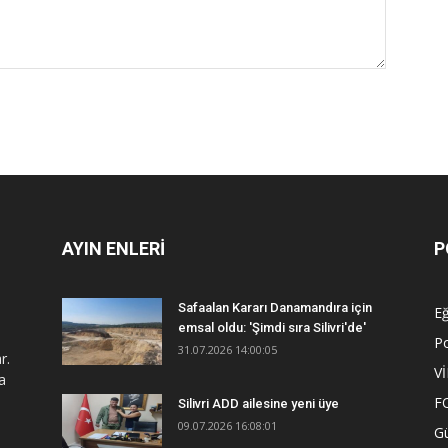
AYIN ENLERİ
P
Safaalan Kararı Danamandıra için
Eğ
emsal oldu: 'Şimdi sıra Silivri'de'
Po
31.07.2026 14:00:05
r.
V
a
F
Silivri ADD ailesine yeni üye
09.07.2026 16:08:01
G