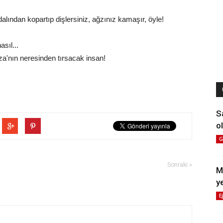
lından kopartıp dişlersiniz, ağzınız kamaşır, öyle!
asıl...
Rıza'nın neresinden tırsacak insan!
S
ol
G
Sonraki »
M
y
E