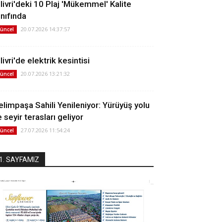
ilivri'deki 10 Plaj 'Mükemmel' Kalite
ınıfında
20.07.2026 14:37:57
üncel
livri'de elektrik kesintisi
20.07.2026 13:21:32
üncel
elimpaşa Sahili Yenileniyor: Yürüyüş yolu
 seyir terasları geliyor
27.07.2026 11:54:24
üncel
1. SAYFAMIZ