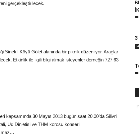
B
ni gerçekleştirilecek.
İ
3
F
 Sinekli Köyü Gölet alanında bir piknik düzenliyor. Araçlar
k. Etkinlik ile ilgili bilgi almak isteyenler derneğin 727 63
T
ikleri kapsamında 30 Mayıs 2013 bugün saat 20.00’da Silivri
li, Ud Dinletisi ve THM korosu konseri
kaçmaz…