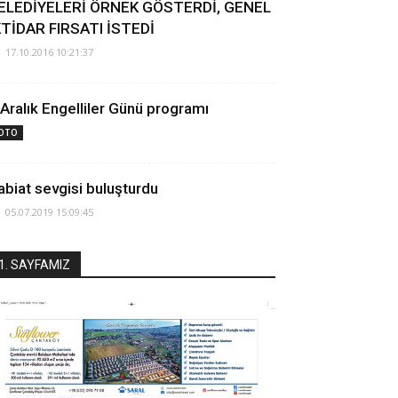
ELEDİYELERİ ÖRNEK GÖSTERDİ, GENEL
KTİDAR FIRSATI İSTEDİ
17.10.2016 10:21:37
 Aralık Engelliler Günü programı
OTO
abiat sevgisi buluşturdu
05.07.2019 15:09:45
1. SAYFAMIZ