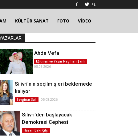
ŞAM
KÜLTÜR SANAT
FOTO
VİDEO
YAZARLAR
Ahde Vefa
Eğitmen ve Yazar Nagihan Şanlı
05.08.2026
Silivri’nin seçilmişleri beklemede
kalıyor
05.08.2026
Sevginar Sali
Silivri'den başlayacak
Demokrasi Cephesi
Hasan Baki Çifçi