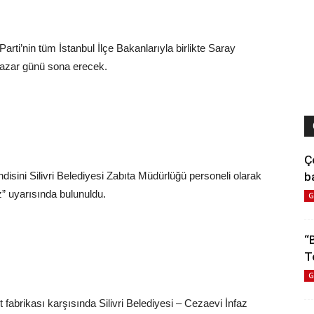
rti’nin tüm İstanbul İlçe Bakanlarıyla birlikte Saray
azar günü sona erecek.
Ç
b
ndisini Silivri Belediyesi Zabıta Müdürlüğü personeli olarak
iz” uyarısında bulunuldu.
G
“
T
G
 fabrikası karşısında Silivri Belediyesi – Cezaevi İnfaz