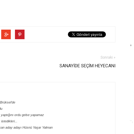
Sonraki »
SANAYİDE SEÇİM HEYECANI
e Brüksel’de
du
e yaptığını ordu gelse yapamaz
stedikleri...
şkan aday adayı Hüsnü Yaşar Yalman