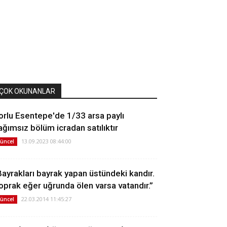
ÇOK OKUNANLAR
orlu Esentepe'de 1/33 arsa paylı
ağımsız bölüm icradan satılıktır
13.09.2023 08:44:00
üncel
Bayrakları bayrak yapan üstündeki kandır.
oprak eğer uğrunda ölen varsa vatandır.”
22.03.2014 11:45:27
üncel