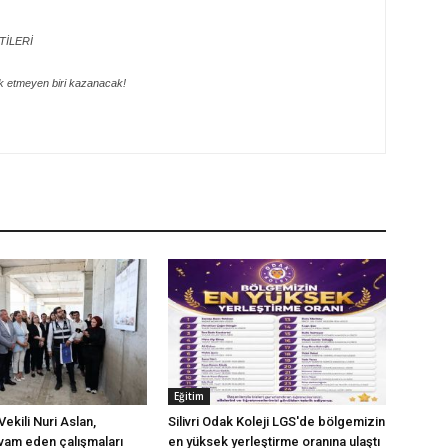
TİLERİ
k etmeyen biri kazanacak!
Eğitim
ekili Nuri Aslan,
Silivri Odak Koleji LGS'de bölgemizin
evam eden çalışmaları
en yüksek yerleştirme oranına ulaştı