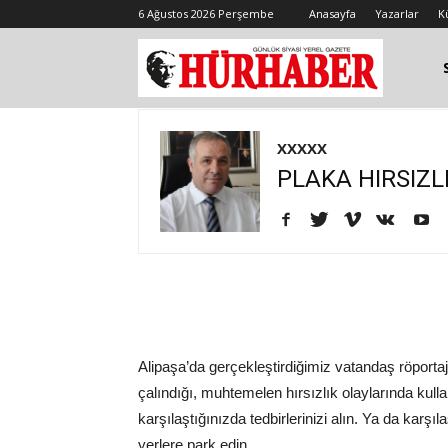
6 Ağustos 2026 Perşembe
Anasayfa
Yazarlar
K
XXXXX
PLAKA HIRSIZLI
Alipaşa’da gerçekleştirdiğimiz vatandaş röportajl
çalındığı, muhtemelen hırsızlık olaylarında kullan
karşılaştığınızda tedbirlerinizi alın. Ya da karş
yerlere park edin.