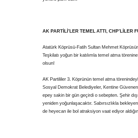
AK PARTİLİ’LER TEMEL ATTI, CHP’LİLER
Atatürk Köprüsü-Fatih Sultan Mehmet Köprüsünd
Teşkilatı yoğun bir katılımla temel atma törenine i
olsun!
AK Partililer 3. Köprünün temel atma törenind
Sosyal Demokrat Belediyeler, Kentine Güvenen Ke
epey sakin bir gün geçirdi o sebepten. Şehir dış
yeniden yoğunlaşacaktır. Sabırsızlıkla bekley
de heyecan ile bol atraksiyon vaat ediyor ald