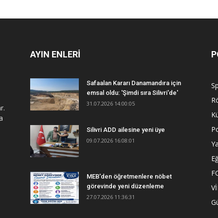
AYIN ENLERİ
P
Safaalan Kararı Danamandıra için
S
emsal oldu: 'Şimdi sıra Silivri'de'
R
31.07.2026 14:00:05
r.
Kü
a
Po
Silivri ADD ailesine yeni üye
09.07.2026 16:08:01
Y
Eğ
F
MEB'den öğretmenlere nöbet
görevinde yeni düzenleme
V
27.07.2026 11:36:31
G