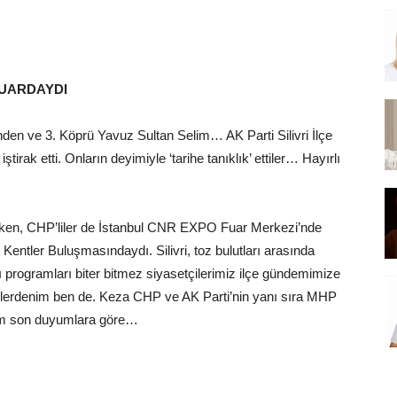
 FUARDAYDI
en ve 3. Köprü Yavuz Sultan Selim… AK Parti Silivri İlçe
ştirak etti. Onların deyimiyle ‘tarihe tanıklık’ ettiler… Hayırlı
eyken, CHP’liler de İstanbul CNR EXPO Fuar Merkezi’nde
ntler Buluşmasındaydı. Silivri, toz bulutları arasında
ı programları biter bitmez siyasetçilerimiz ilçe gündemimize
enlerdenim ben de. Keza CHP ve AK Parti’nin yanı sıra MHP
ığım son duyumlara göre…