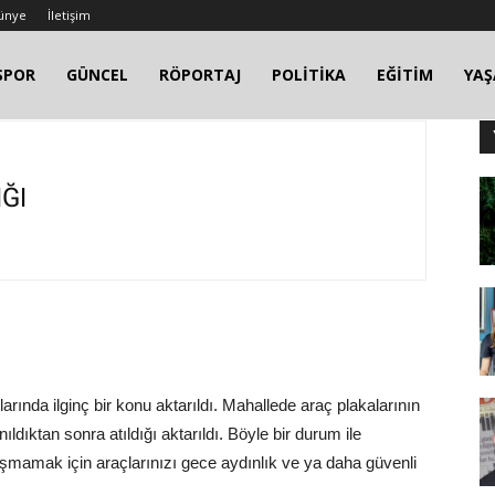
ünye
İletişim
SPOR
GÜNCEL
RÖPORTAJ
POLİTİKA
EĞİTİM
YA
ĞI
arında ilginç bir konu aktarıldı. Mahallede araç plakalarının
ıldıktan sonra atıldığı aktarıldı. Böyle bir durum ile
ılaşmamak için araçlarınızı gece aydınlık ve ya daha güvenli