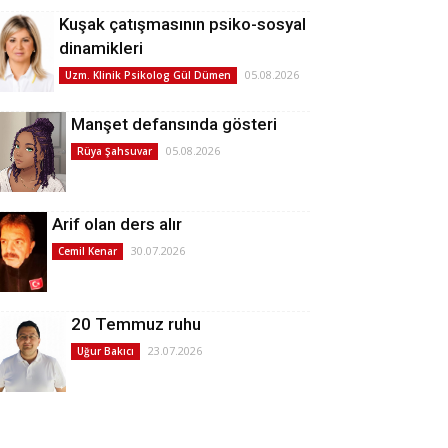
Kuşak çatışmasının psiko-sosyal
dinamikleri
05.08.2026
Uzm. Klinik Psikolog Gül Dümen
Manşet defansında gösteri
05.08.2026
Rüya Şahsuvar
Arif olan ders alır
30.07.2026
Cemil Kenar
20 Temmuz ruhu
23.07.2026
Uğur Bakıcı