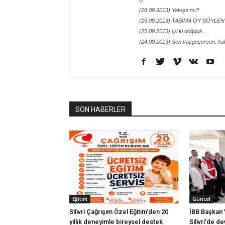
(28.09.2013) Yakıştı mı?
(26.09.2013) TAŞIMA OY SÖYLEN
(25.09.2013) İyi ki doğduk...
(24.09.2013) Sen vazgeçersen, ha
SON HABERLER
Eğitim
Güncel
Silivri Çağrışım Özel Eğitim'den 20
İBB Başkan V
yıllık deneyimle bireysel destek
Silivri’de d