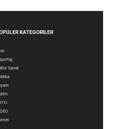
OPÜLER KATEGORİLER
por
öportaj
ltür Sanat
litika
aşam
itim
OTO
İDEO
üncel