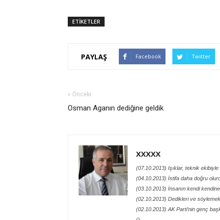
ETİKETLER
PAYLAŞ
Facebook
Twitter
« Önceki
Osman Aganın dediğine geldik
XXXXX
(07.10.2013) Işıklar, teknik ekibiyl
(04.10.2013) İstifa daha doğru olur
(03.10.2013) İnsanın kendi kendin
(02.10.2013) Dedikleri ve söylemek i
(02.10.2013) AK Parti’nin genç ba
()