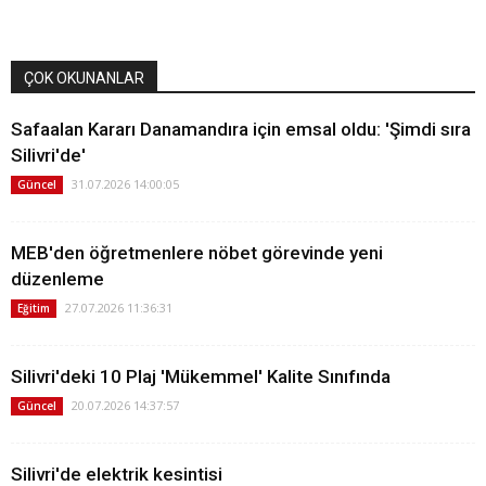
ÇOK OKUNANLAR
Safaalan Kararı Danamandıra için emsal oldu: 'Şimdi sıra
Silivri'de'
31.07.2026 14:00:05
Güncel
MEB'den öğretmenlere nöbet görevinde yeni
düzenleme
27.07.2026 11:36:31
Eğitim
Silivri'deki 10 Plaj 'Mükemmel' Kalite Sınıfında
20.07.2026 14:37:57
Güncel
Silivri'de elektrik kesintisi