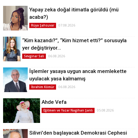
Yapay zeka doğal itimatla görüldü (mü
acaba?)
07.08.2026
Rüya Şahsuvar
“Kim kazandı?”, “Kim hizmet etti?” sorusuyla
yer değiştiriyor…
06.08.2026
Sevginar Sali
İşlemler yasaya uygun ancak memlekette
uyulacak yasa kalmamış
06.08.2026
İbrahim Kömür
Ahde Vefa
05.08.2026
Eğitmen ve Yazar Nagihan Şanlı
Silivri'den başlayacak Demokrasi Cephesi