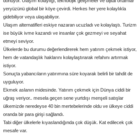
dönüyor. Ulaşım kolaylığı, teknolojik gelişmeler ve dijital ortamlar
yeryüzünü global bir köye çevirdi. Herkes her yere kolaylıkla
gidebiliyor veya ulaşabiliyor.
Ulaşım alternatifleri eskiye nazaran ucuzladı ve kolaylaştı. Turizm
ise büyük ivme kazandı ve insanlar çok gezmeyi ve seyahat
etmeyi seviyor.
Ülkelerde bu durumu değerlendirerek hem yatırım çekmek istiyor,
hem de vatandaşlık haklarını kolaylaştırarak refahını artırmak
istiyor.
Sonuçta yabancıların yatırımına süre koyarak belirli bir tahdit de
uyguluyor.
Ekmek aslanın midesinde. Yatırım çekmek için Dünya ciddi bir
uğraş veriyor.. mesela geçen sene yurtdışı menşeli satışlar
ülkemizde neredeyse 40 bin mertebelerinde oldu ve ülkeye ciddi
oranda bir para girişi sağlandı.
Tabi diğer ülkelerle kıyaslandığında çok düşük. Kat edilecek çok
mesafe var.