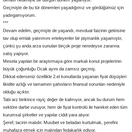
Geçmişte de bu tür dönemleri yaşadığımız ve gördüğümüz için
yadırgamıyorum.
***
Devam edelim, geçmişte de yaşandı, mevduat faizinin getirisine
tav olup emlak yatırımını erteleyenler bir pişmanlık yaşamıştır,
çünkü şu anda arza sunulan birçok proje neredeyse zararına
satış yapıyor.
Mesela yapılan bir araştırmaya göre markalı konut projelerinin
büyük çoğunluğu Ocak ayını da zamsız geçmiş.
Dikkat ederseniz özellikle 2.el konutlarda yaşanan fiyat düşüşleri
likidite azlığı ve tamamen şahısların finansal sorunları nedeniyle
olduğu açıktır.
Tabi arz birikince rayiç değer de kalmıyor, ancak bu durum hem
sektöre darbe vuruyor, hem de fiyat kontrolü ile hareket eden tüm
kurumsal şirketler ve yapılar ciddi yara alıyor.
Şeref, tacirin malıdır. Musibet ve beladan kurtulmak, şerefini
muhafaza etmek için malından fedakarlık ediyor.