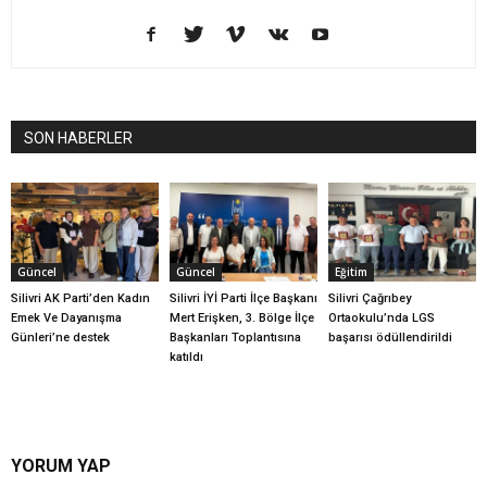
SON HABERLER
Güncel
Güncel
Eğitim
Silivri AK Parti’den Kadın
Silivri İYİ Parti İlçe Başkanı
Silivri Çağrıbey
Emek Ve Dayanışma
Mert Erişken, 3. Bölge İlçe
Ortaokulu’nda LGS
Günleri’ne destek
Başkanları Toplantısına
başarısı ödüllendirildi
katıldı
YORUM YAP