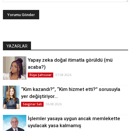
YAZARLAR
Yapay zeka doğal itimatla görüldü (mü
acaba?)
07.08.2026
Rüya Şahsuvar
“Kim kazandı?”, “Kim hizmet etti?” sorusuyla
yer değiştiriyor…
06.08.2026
Sevginar Sali
İşlemler yasaya uygun ancak memlekette
uyulacak yasa kalmamış