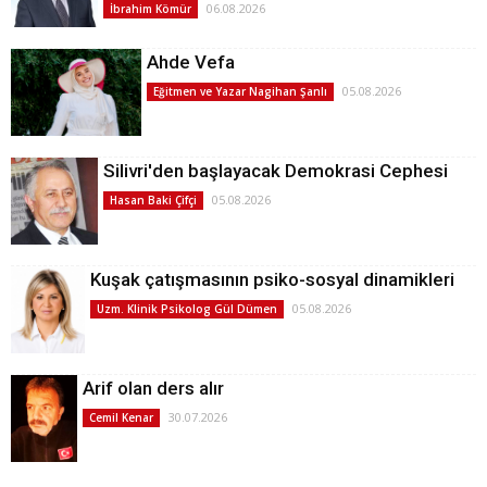
06.08.2026
İbrahim Kömür
Ahde Vefa
05.08.2026
Eğitmen ve Yazar Nagihan Şanlı
Silivri'den başlayacak Demokrasi Cephesi
05.08.2026
Hasan Baki Çifçi
Kuşak çatışmasının psiko-sosyal dinamikleri
05.08.2026
Uzm. Klinik Psikolog Gül Dümen
Arif olan ders alır
30.07.2026
Cemil Kenar