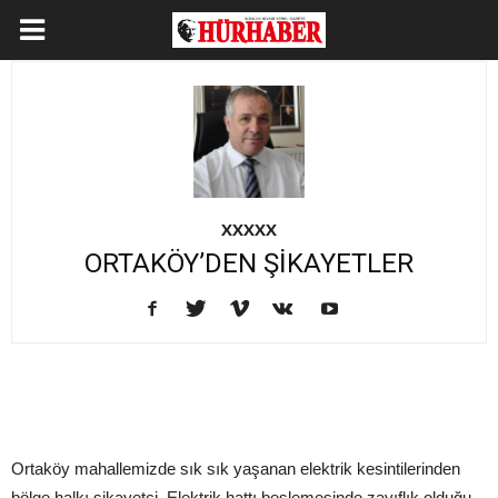
XXXXX
ORTAKÖY’DEN ŞİKAYETLER
Ortaköy mahallemizde sık sık yaşanan elektrik kesintilerinden
bölge halkı şikayetçi. Elektrik hattı beslemesinde zayıflık olduğu