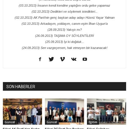
(03.10.2013) İnsanın kendi kendine yaptığını ordu gelse yapamaz
(02.10.2013) Dedikleri ve söylemek istedikleri...
(02.10.2013) AK Parti’nin genç başkan aday adayı Hüsnü Yaşar Yalman
(02.10.2013) Arkadaşım, yoldaşım, canım eşim İlhan Uygun’a
(28.09.2013) Yakıştı mı?
(26.09.2013) TAŞIMA OY SÖYLENTİLERİ
(25.09.2013) İyi ki doğduk...
(24.09.2013) Sen vazgeçersen, hak etmeyen biri kazanacak!
SON HABERLER
Güncel
Güncel
Eğitim