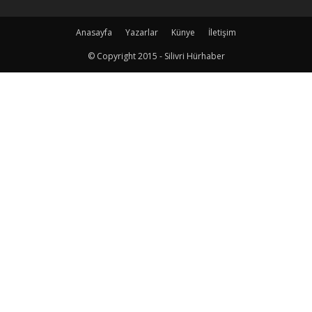
Anasayfa
Yazarlar
Künye
İletişim
© Copyright 2015 - Silivri Hürhaber