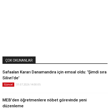
ÇOK OKUNANLAR
Safaalan Kararı Danamandıra için emsal oldu: 'Şimdi sıra
Silivri'de'
31.07.2026 14:00:05
Güncel
MEB'den öğretmenlere nöbet görevinde yeni
düzenleme