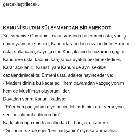
gerçekleştirilecek.
KANUNİ SULTAN SÜLEYMAN'DAN BİR ANEKDOT
Süleymaniye Camii'nin inşası sırasında bir ermeni usta, yanlış
duvar yapması sonucu, Kanuni tarafından cezalandırılır. Ermeni
usta, sultandan şikâyetçi olur. Kadı, ikisini de huzuruna çağırır.
Kanuni ve usta, kadının karşısında ayakta beklemektedirler.
Karar açıklanır: "Kısas!" yani Kanuni de aynı şekilde
cezalandırılacaktır. Ermeni usta, adalete hayret eder ve:
-"Madem dininiz bu kadar adil, hem davamdan vazgeçiyorum
hem de Müslüman oluyorum" der.
Davadan sonra Kanuni, kadıya:
-"Eğer ben padişahım diye benim lehimde bir karar verseydin,
seni bu kılıcımla öldürürdüm"
Kadı, oturduğu minderin altından bir hançer çıkarır ve:
-"Sultanım siz de eğer 'ben padişahım' diye kararıma itiraz