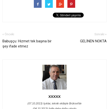
« Önceki
Sonraki »
Babuşçu: Hizmet tek başına bir
GELİNEN NOKTA
şey ifade etmez
XXXXX
(07.10.2013) Işıklar, teknik ekibiyle Brüksel’de
(04.10.2013) İstifa daha doğru olurdu