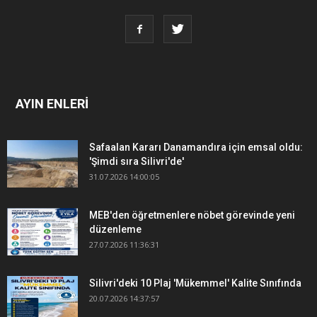
AYIN ENLERİ
Safaalan Kararı Danamandıra için emsal oldu:
'Şimdi sıra Silivri'de'
31.07.2026 14:00:05
MEB'den öğretmenlere nöbet görevinde yeni
düzenleme
27.07.2026 11:36:31
Silivri'deki 10 Plaj 'Mükemmel' Kalite Sınıfında
20.07.2026 14:37:57