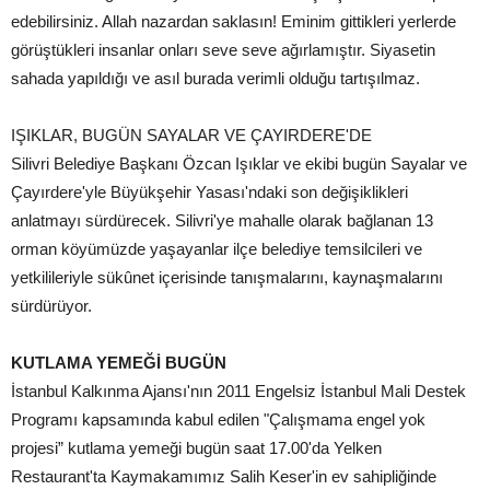
edebilirsiniz. Allah nazardan saklasın! Eminim gittikleri yerlerde
görüştükleri insanlar onları seve seve ağırlamıştır. Siyasetin
sahada yapıldığı ve asıl burada verimli olduğu tartışılmaz.
IŞIKLAR, BUGÜN SAYALAR VE ÇAYIRDERE'DE
Silivri Belediye Başkanı Özcan Işıklar ve ekibi bugün Sayalar ve
Çayırdere'yle Büyükşehir Yasası'ndaki son değişiklikleri
anlatmayı sürdürecek. Silivri'ye mahalle olarak bağlanan 13
orman köyümüzde yaşayanlar ilçe belediye temsilcileri ve
yetkilileriyle sükûnet içerisinde tanışmalarını, kaynaşmalarını
sürdürüyor.
KUTLAMA YEMEĞİ BUGÜN
İstanbul Kalkınma Ajansı'nın 2011 Engelsiz İstanbul Mali Destek
Programı kapsamında kabul edilen "Çalışmama engel yok
projesi” kutlama yemeği bugün saat 17.00'da Yelken
Restaurant'ta Kaymakamımız Salih Keser'in ev sahipliğinde