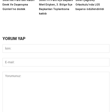
Silivri AK Parti’den Kadın
Silivri İYİ Parti İlçe Başkanı
Silivri Çağrıbey
Emek Ve Dayanışma
Mert Erişken, 3. Bölge İlçe
Ortaokulu’nda LGS
Günleri’ne destek
Başkanları Toplantısına
başarısı ödüllendirildi
katıldı
YORUM YAP