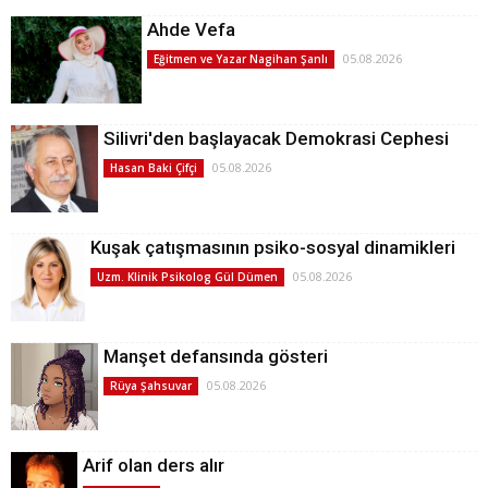
Ahde Vefa
05.08.2026
Eğitmen ve Yazar Nagihan Şanlı
Silivri'den başlayacak Demokrasi Cephesi
05.08.2026
Hasan Baki Çifçi
Kuşak çatışmasının psiko-sosyal dinamikleri
05.08.2026
Uzm. Klinik Psikolog Gül Dümen
Manşet defansında gösteri
05.08.2026
Rüya Şahsuvar
Arif olan ders alır