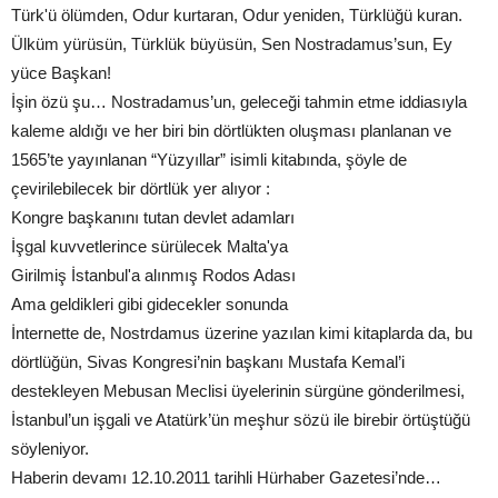
Türk'ü ölümden, Odur kurtaran, Odur yeniden, Türklüğü kuran.
Ülküm yürüsün, Türklük büyüsün, Sen Nostradamus’sun, Ey
yüce Başkan!
İşin özü şu… Nostradamus’un, geleceği tahmin etme iddiasıyla
kaleme aldığı ve her biri bin dörtlükten oluşması planlanan ve
1565’te yayınlanan “Yüzyıllar” isimli kitabında, şöyle de
çevirilebilecek bir dörtlük yer alıyor :
Kongre başkanını tutan devlet adamları
İşgal kuvvetlerince sürülecek Malta'ya
Girilmiş İstanbul'a alınmış Rodos Adası
Ama geldikleri gibi gidecekler sonunda
İnternette de, Nostrdamus üzerine yazılan kimi kitaplarda da, bu
dörtlüğün, Sivas Kongresi’nin başkanı Mustafa Kemal’i
destekleyen Mebusan Meclisi üyelerinin sürgüne gönderilmesi,
İstanbul’un işgali ve Atatürk’ün meşhur sözü ile birebir örtüştüğü
söyleniyor.
Haberin devamı 12.10.2011 tarihli Hürhaber Gazetesi’nde…