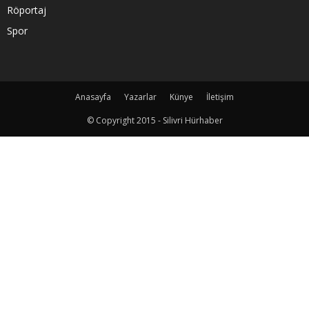
Röportaj
Spor
Anasayfa
Yazarlar
Künye
İletişim
© Copyright 2015 - Silivri Hürhaber