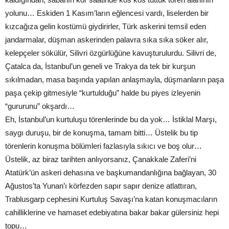
yolunu… Eskiden 1 Kasım’ların eğlencesi vardı, liselerden bir
kızcağıza gelin kostümü giydirirler, Türk askerini temsil eden
jandarmalar, düşman askerinden palavra sıka sıka söker alır,
kelepçeler sökülür, Silivri özgürlüğüne kavuşturulurdu. Silivri de,
Çatalca da, İstanbul’un geneli ve Trakya da tek bir kurşun
sıkılmadan, masa başında yapılan anlaşmayla, düşmanların paşa
paşa çekip gitmesiyle “kurtulduğu” halde bu piyes izleyenin
“gururunu” okşardı…
Eh, İstanbul’un kurtuluşu törenlerinde bu da yok… İstiklal Marşı,
saygı duruşu, bir de konuşma, tamam bitti… Üstelik bu tip
törenlerin konuşma bölümleri fazlasıyla sıkıcı ve boş olur…
Üstelik, az biraz tarihten anlıyorsanız, Çanakkale Zaferi’ni
Atatürk’ün askeri dehasına ve başkumandanlığına bağlayan, 30
Ağustos’ta Yunan’ı körfezden sapır sapır denize atlattıran,
Trablusgarp cephesini Kurtuluş Savaşı’na katan konuşmacıların
cahilliklerine ve hamaset edebiyatına bakar bakar gülersiniz hepi
topu…