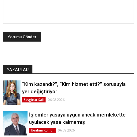
YAZARLAR
“Kim kazandı?”, “Kim hizmet etti?” sorusuyla
yer değiştiriyor…
06.08.2026
Sevginar Sali
İşlemler yasaya uygun ancak memlekette
uyulacak yasa kalmamış
06.08.2026
İbrahim Kömür