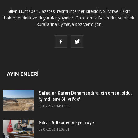
Silivri Hürhaber Gazetesi resmi internet sitesidir. Silivri'ye ilişkin
haber, etkinlik ve duyurular yayınlar. Gazetemiz Basın ilke ve ahlak
kurallarına uymaya söz vermiştir.
AYIN ENLERİ
Safaalan Kararı Danamandıra için emsal oldu:
'Şimdi sıra Silivri'de'
31.07.2026 14:00:05
Silivri ADD ailesine yeni üye
09.07.2026 16:08:01