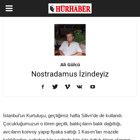
Ali Gülcü
Nostradamus İzindeyiz
İstanbul’un Kurtuluşu, geçtiğimiz hafta Silivri’de de kutlandı.
Çocukluğumuzun o tören geçitli, balıkçıların balık dağıttığı,
avcıların konvoy yapıp fiyaka sattığı 1 Kasım’ları mazide
kaldığından, sabahın kör saatinde kös kös tuttuk tören alanının