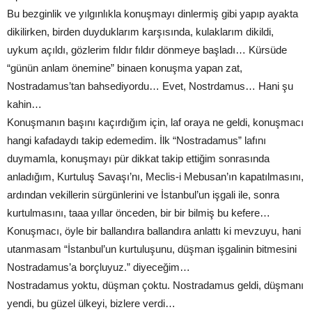
Bu bezginlik ve yılgınlıkla konuşmayı dinlermiş gibi yapıp ayakta
dikilirken, birden duyduklarım karşısında, kulaklarım dikildi,
uykum açıldı, gözlerim fıldır fıldır dönmeye başladı… Kürsüde
“günün anlam önemine” binaen konuşma yapan zat,
Nostradamus’tan bahsediyordu… Evet, Nostrdamus… Hani şu
kahin…
Konuşmanın başını kaçırdığım için, laf oraya ne geldi, konuşmacı
hangi kafadaydı takip edemedim. İlk “Nostradamus” lafını
duymamla, konuşmayı pür dikkat takip ettiğim sonrasında
anladığım, Kurtuluş Savaşı’nı, Meclis-i Mebusan’ın kapatılmasını,
ardından vekillerin sürgünlerini ve İstanbul’un işgali ile, sonra
kurtulmasını, taaa yıllar önceden, bir bir bilmiş bu kefere…
Konuşmacı, öyle bir ballandıra ballandıra anlattı ki mevzuyu, hani
utanmasam “İstanbul’un kurtuluşunu, düşman işgalinin bitmesini
Nostradamus’a borçluyuz.” diyeceğim…
Nostradamus yoktu, düşman çoktu. Nostradamus geldi, düşmanı
yendi, bu güzel ülkeyi, bizlere verdi…