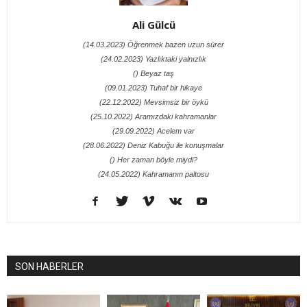
Ali Gülcü
(14.03.2023) Öğrenmek bazen uzun sürer
(24.02.2023) Yazlıktaki yalnızlık
() Beyaz taş
(09.01.2023) Tuhaf bir hikaye
(22.12.2022) Mevsimsiz bir öykü
(25.10.2022) Aramızdaki kahramanlar
(29.09.2022) Acelem var
(28.06.2022) Deniz Kabuğu ile konuşmalar
() Her zaman böyle miydi?
(24.05.2022) Kahramanın paltosu
SON HABERLER