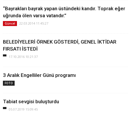
“Bayrakları bayrak yapan üstündeki kandır. Toprak eğer
uğrunda ölen varsa vatandır.”
22.03.2014 11:45:27
Güncel
BELEDİYELERİ ÖRNEK GÖSTERDİ, GENEL İKTİDAR
FIRSATI İSTEDİ
17.10.2016 10:21:37
3 Aralık Engelliler Günü programı
FOTO
Tabiat sevgisi buluşturdu
05.07.2019 15:09:45