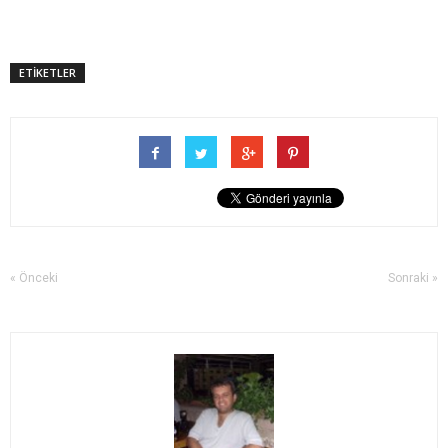
ETİKETLER
« Önceki
Sonraki »