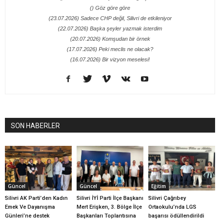
() Göz göre göre
(23.07.2026) Sadece CHP değil, Silivri de etkileniyor
(22.07.2026) Başka şeyler yazmak isterdim
(20.07.2026) Komşudan bir örnek
(17.07.2026) Peki meclis ne olacak?
(16.07.2026) Bir vizyon meselesi!
SON HABERLER
Güncel
Güncel
Eğitim
Silivri AK Parti’den Kadın
Silivri İYİ Parti İlçe Başkanı
Silivri Çağrıbey
Emek Ve Dayanışma
Mert Erişken, 3. Bölge İlçe
Ortaokulu’nda LGS
Günleri’ne destek
Başkanları Toplantısına
başarısı ödüllendirildi