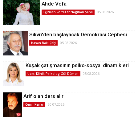
Ahde Vefa
05.08.2026
Eğitmen ve Yazar Nagihan Şanlı
Silivri'den başlayacak Demokrasi Cephesi
05.08.2026
Hasan Baki Çifçi
Kuşak çatışmasının psiko-sosyal dinamikleri
05.08.2026
Uzm. Klinik Psikolog Gül Dümen
Arif olan ders alır
30.07.2026
Cemil Kenar