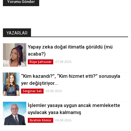
YAZARLAR
Yapay zeka doğal itimatla görüldü (mü
acaba?)
07.08.2026
Rüya Şahsuvar
“Kim kazandı?”, “Kim hizmet etti?” sorusuyla
yer değiştiriyor…
06.08.2026
Sevginar Sali
İşlemler yasaya uygun ancak memlekette
uyulacak yasa kalmamış
06.08.2026
İbrahim Kömür