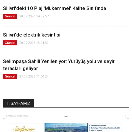
Silivri'deki 10 Plaj 'Mükemmel' Kalite Sınıfında
20.07.2026 14:37:57
Güncel
Silivri'de elektrik kesintisi
20.07.2026 13:21:32
Güncel
Selimpaşa Sahili Yenileniyor: Yürüyüş yolu ve seyir
terasları geliyor
27.07.2026 11:54:24
Güncel
1. SAYFAMIZ