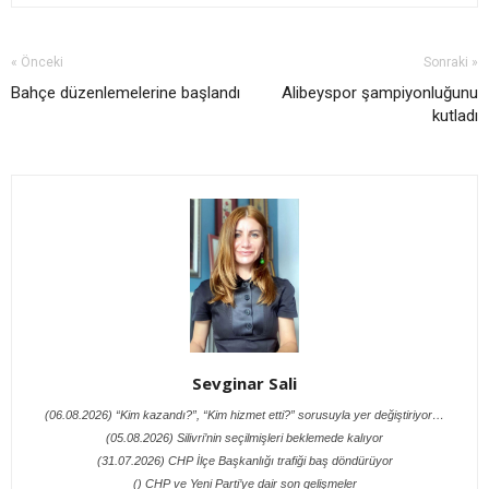
« Önceki
Sonraki »
Bahçe düzenlemelerine başlandı
Alibeyspor şampiyonluğunu
kutladı
Sevginar Sali
(06.08.2026) “Kim kazandı?”, “Kim hizmet etti?” sorusuyla yer değiştiriyor…
(05.08.2026) Silivri’nin seçilmişleri beklemede kalıyor
(31.07.2026) CHP İlçe Başkanlığı trafiği baş döndürüyor
() CHP ve Yeni Parti’ye dair son gelişmeler