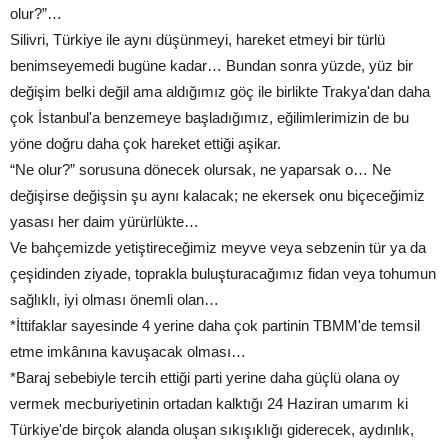
olur?”…
Silivri, Türkiye ile aynı düşünmeyi, hareket etmeyi bir türlü
benimseyemedi bugüne kadar… Bundan sonra yüzde, yüz bir
değişim belki değil ama aldığımız göç ile birlikte Trakya'dan daha
çok İstanbul'a benzemeye başladığımız, eğilimlerimizin de bu
yöne doğru daha çok hareket ettiği aşikar.
“Ne olur?” sorusuna dönecek olursak, ne yaparsak o… Ne
değişirse değişsin şu aynı kalacak; ne ekersek onu biçeceğimiz
yasası her daim yürürlükte…
Ve bahçemizde yetiştireceğimiz meyve veya sebzenin tür ya da
çeşidinden ziyade, toprakla buluşturacağımız fidan veya tohumun
sağlıklı, iyi olması önemli olan…
*İttifaklar sayesinde 4 yerine daha çok partinin TBMM'de temsil
etme imkânına kavuşacak olması…
*Baraj sebebiyle tercih ettiği parti yerine daha güçlü olana oy
vermek mecburiyetinin ortadan kalktığı 24 Haziran umarım ki
Türkiye'de birçok alanda oluşan sıkışıklığı giderecek, aydınlık,