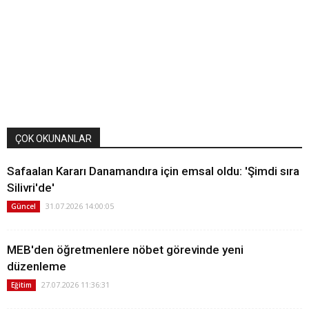
ÇOK OKUNANLAR
Safaalan Kararı Danamandıra için emsal oldu: 'Şimdi sıra
Silivri'de'
31.07.2026 14:00:05
Güncel
MEB'den öğretmenlere nöbet görevinde yeni
düzenleme
27.07.2026 11:36:31
Eğitim