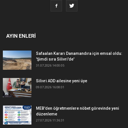
AYIN ENLERİ
Safaalan Kararı Danamandıra için emsal oldu:
'Şimdi sıra Silivri'de'
31.07.2026 14:00:05
Silivri ADD ailesine yeni üye
09.07.2026 16:08:01
MEB'den öğretmenlere nöbet görevinde yeni
düzenleme
27.07.2026 11:36:31