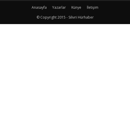
Anasayfa
Yazarlar
Künye
İletişim
© Copyright 2015 - Silivri Hürhaber