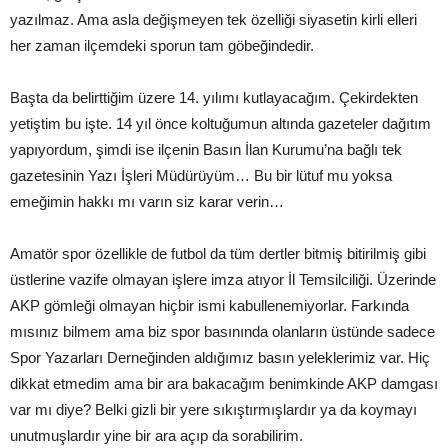
yazılmaz. Ama asla değişmeyen tek özelliği siyasetin kirli elleri
her zaman ilçemdeki sporun tam göbeğindedir.
Başta da belirttiğim üzere 14. yılımı kutlayacağım. Çekirdekten
yetiştim bu işte. 14 yıl önce koltuğumun altında gazeteler dağıtım
yapıyordum, şimdi ise ilçenin Basın İlan Kurumu’na bağlı tek
gazetesinin Yazı İşleri Müdürüyüm… Bu bir lütuf mu yoksa
emeğimin hakkı mı varın siz karar verin…
Amatör spor özellikle de futbol da tüm dertler bitmiş bitirilmiş gibi
üstlerine vazife olmayan işlere imza atıyor İl Temsilciliği. Üzerinde
AKP gömleği olmayan hiçbir ismi kabullenemiyorlar. Farkında
mısınız bilmem ama biz spor basınında olanların üstünde sadece
Spor Yazarları Derneğinden aldığımız basın yeleklerimiz var. Hiç
dikkat etmedim ama bir ara bakacağım benimkinde AKP damgası
var mı diye? Belki gizli bir yere sıkıştırmışlardır ya da koymayı
unutmuşlardır yine bir ara açıp da sorabilirim.