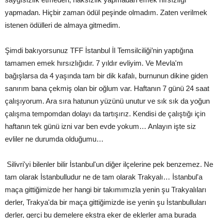
yapmadan. Hiçbir zaman ödül peşinde olmadım. Zaten verilmek
istenen ödülleri de almaya gitmedim.
Şimdi bakıyorsunuz TFF İstanbul İl Temsilciliği’nin yaptığına
tamamen emek hırsızlığıdır. 7 yıldır evliyim. Ve Mevla'm
bağışlarsa da 4 yaşında tam bir dik kafalı, burnunun dikine giden
sanırım bana çekmiş olan bir oğlum var. Haftanın 7 günü 24 saat
çalışıyorum. Ara sıra hatunun yüzünü unutur ve sık sık da yoğun
çalışma tempomdan dolayı da tartışırız. Kendisi de çalıştığı için
haftanın tek günü izni var ben evde yokum… Anlayın işte siz
evliler ne durumda olduğumu…
Silivri'yi bilenler bilir İstanbul'un diğer ilçelerine pek benzemez. Ne
tam olarak İstanbulludur ne de tam olarak Trakyalı… İstanbul'a
maça gittiğimizde her hangi bir takımımızla yenin şu Trakyalıları
derler, Trakya'da bir maça gittiğimizde ise yenin şu İstanbulluları
derler, gerçi bu demelere ekstra eker de eklerler ama burada