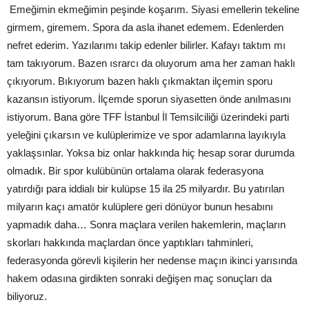
Emeğimin ekmeğimin peşinde koşarım. Siyasi emellerin tekeline
girmem, giremem. Spora da asla ihanet edemem. Edenlerden
nefret ederim. Yazılarımı takip edenler bilirler. Kafayı taktım mı
tam takıyorum. Bazen ısrarcı da oluyorum ama her zaman haklı
çıkıyorum. Bıkıyorum bazen haklı çıkmaktan ilçemin sporu
kazansın istiyorum. İlçemde sporun siyasetten önde anılmasını
istiyorum. Bana göre TFF İstanbul İl Temsilciliği üzerindeki parti
yeleğini çıkarsın ve kulüplerimize ve spor adamlarına layıkıyla
yaklaşsınlar. Yoksa biz onlar hakkında hiç hesap sorar durumda
olmadık. Bir spor kulübünün ortalama olarak federasyona
yatırdığı para iddialı bir kulüpse 15 ila 25 milyardır. Bu yatırılan
milyarın kaçı amatör kulüplere geri dönüyor bunun hesabını
yapmadık daha… Sonra maçlara verilen hakemlerin, maçların
skorları hakkında maçlardan önce yaptıkları tahminleri,
federasyonda görevli kişilerin her nedense maçın ikinci yarısında
hakem odasına girdikten sonraki değişen maç sonuçları da
biliyoruz.