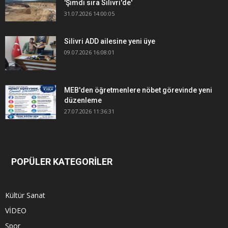
'Şimdi sıra Silivri'de'
31.07.2026 14:00:05
Silivri ADD ailesine yeni üye
09.07.2026 16:08:01
MEB'den öğretmenlere nöbet görevinde yeni
düzenleme
27.07.2026 11:36:31
POPÜLER KATEGORİLER
Kültür Sanat
VİDEO
Spor