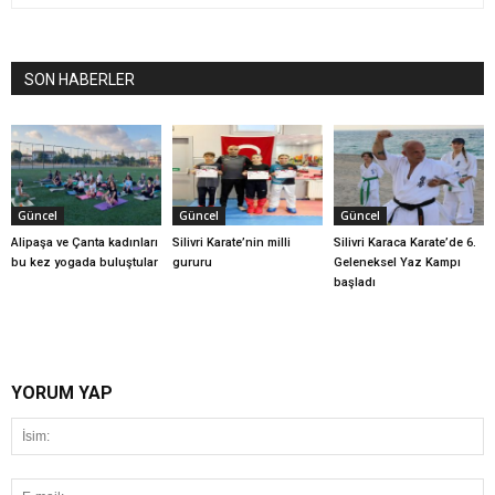
SON HABERLER
Güncel
Güncel
Güncel
Alipaşa ve Çanta kadınları
Silivri Karate’nin milli
Silivri Karaca Karate’de 6.
bu kez yogada buluştular
gururu
Geleneksel Yaz Kampı
başladı
YORUM YAP