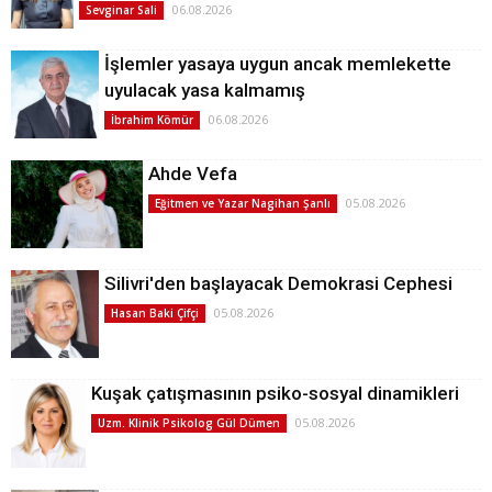
06.08.2026
Sevginar Sali
İşlemler yasaya uygun ancak memlekette
uyulacak yasa kalmamış
06.08.2026
İbrahim Kömür
Ahde Vefa
05.08.2026
Eğitmen ve Yazar Nagihan Şanlı
Silivri'den başlayacak Demokrasi Cephesi
05.08.2026
Hasan Baki Çifçi
Kuşak çatışmasının psiko-sosyal dinamikleri
05.08.2026
Uzm. Klinik Psikolog Gül Dümen