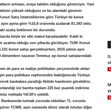
atların artması, oraya talebin olduğunu gösteriyor. Yani
alebinin yüksek olduğunu ve bu alandaki güvenin
nut Satış İstatistiklerine göre Türkiye'de konut
n aynı ayına göre %15,8 oranında azalarak 81.343 oldu.
aki azalış beklenen bir durumdu.
azda böyle bir etki makul karşılanabilir. Kaldı ki
ir azalma olduğu son yıllarda görülüyor. TUİK Konut
.101 konut satışı gerçekleşirken, 2015 yılının aynı
al dönemlere nazaran Temmuz ayı konut satışlarındaki
S
ol
m de para ve maliye politikaları çerçevesinde atılan
G
 İşin para politikası cephesinden baktığımızda Türkiye
ek bankalara yarattığı likitide hamlesini görebiliriz.
M
onlandığı üst bantta toplam 225 baz puanlık indirime
y
ğimiz noktada %8.50'e çekildi.
E
 Bankasında tutmak zorunda oldukları TL zorunlu
üşüren TCMB, aynı zamanda döviz olarak tutulan diğer