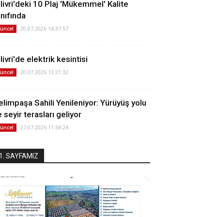
ilivri'deki 10 Plaj 'Mükemmel' Kalite
ınıfında
20.07.2026 14:37:57
üncel
livri'de elektrik kesintisi
20.07.2026 13:21:32
üncel
elimpaşa Sahili Yenileniyor: Yürüyüş yolu
 seyir terasları geliyor
27.07.2026 11:54:24
üncel
1. SAYFAMIZ