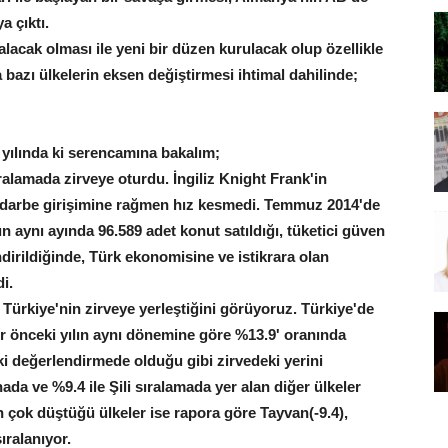
a çıktı.
acak olması ile yeni bir düzen kurulacak olup özellikle
bazı ülkelerin eksen değiştirmesi ihtimal dahilinde;
yılında ki serencamına bakalım;
ıralamada zirveye oturdu. İngiliz Knight Frank'in
p darbe girişimine rağmen hız kesmedi. Temmuz 2014'de
ın aynı ayında 96.589 adet konut satıldığı, tüketici güven
ndirildiğinde, Türk ekonomisine ve istikrara olan
i.
 Türkiye'nin zirveye yerleştiğini görüyoruz. Türkiye'de
 bir önceki yılın aynı dönemine göre %13.9' oranında
i değerlendirmede olduğu gibi zirvedeki yerini
ada ve %9.4 ile Şili sıralamada yer alan diğer ülkeler
en çok düştüğü ülkeler ise rapora göre Tayvan(-9.4),
ıralanıyor.