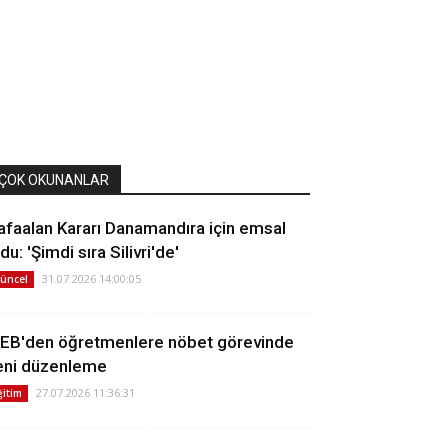
ÇOK OKUNANLAR
afaalan Kararı Danamandıra için emsal
du: 'Şimdi sıra Silivri'de'
31.07.2026 14:00:05
üncel
EB'den öğretmenlere nöbet görevinde
eni düzenleme
27.07.2026 11:36:31
ğitim