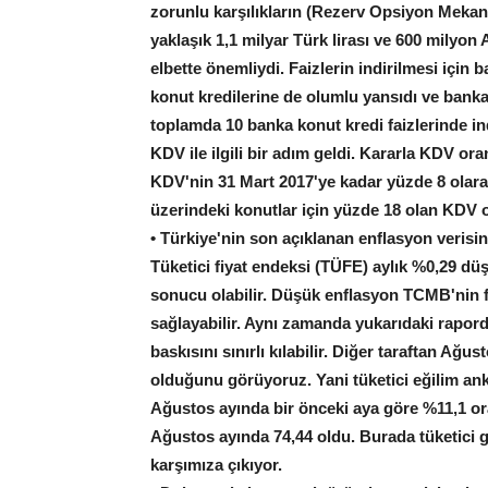
zorunlu karşılıkların (Rezerv Opsiyon Mekani
yaklaşık 1,1 milyar Türk lirası ve 600 milyon 
elbette önemliydi. Faizlerin indirilmesi için 
konut kredilerine de olumlu yansıdı ve bankala
toplamda 10 banka konut kredi faizlerinde ind
KDV ile ilgili bir adım geldi. Kararla KDV or
KDV'nin 31 Mart 2017'ye kadar yüzde 8 olara
üzerindeki konutlar için yüzde 18 olan KDV o
• Türkiye'nin son açıklanan enflasyon verisi
Tüketici fiyat endeksi (TÜFE) aylık %0,29 düş
sonucu olabilir. Düşük enflasyon TCMB'nin f
sağlayabilir. Aynı zamanda yukarıdaki raporda
baskısını sınırlı kılabilir. Diğer taraftan A
olduğunu görüyoruz. Yani tüketici eğilim an
Ağustos ayında bir önceki aya göre %11,1 or
Ağustos ayında 74,44 oldu. Burada tüketici 
karşımıza çıkıyor.