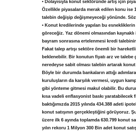
• Dolayısıyla konut sektöründe artış için p
Özellikle piyasalarda merak edilen konu ise 
talebin değişip değişmeyeceği yönünde. Söz k
• Konut kredilerinde yapılan bu esneklikleri
göreceğiz. Yaz dönemi olmasından kaynaklı i
bayram sonrasına ertelenmesi kredi talebinin
Fakat talep artışı sektöre önemli bir hareketl
beklenebilir. Bir konutun fiyatı arz ve taleb
neredeyse sabit olması talebin artarak konut 
Böyle bir durumda bankaların attığı adımlar
kuruluşların da karşılık vermesi, uygun kamp
gibi yönteme gitmesi makul olabilir. Bu dur
kısa vadeli enflasyonist baskı yaratabilecek fi
baktığımızda 2015 yılında 434.388 adeti ipote
konut satışının gerçekleştiğini görüyoruz. Şu
üzere ilk 6 ayında toplamda 630.799 konut sat
yılın rekoru 1 Milyon 300 Bin adet konut satış