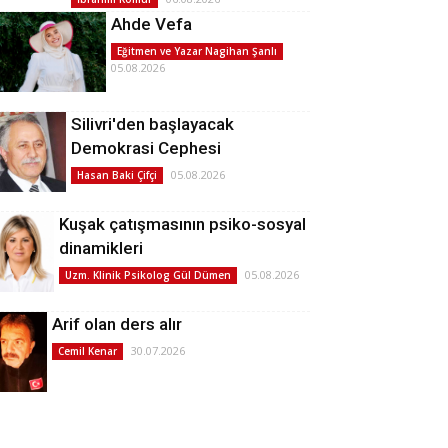
Ahde Vefa
Eğitmen ve Yazar Nagihan Şanlı
05.08.2026
Silivri'den başlayacak
Demokrasi Cephesi
05.08.2026
Hasan Baki Çifçi
Kuşak çatışmasının psiko-sosyal
dinamikleri
05.08.2026
Uzm. Klinik Psikolog Gül Dümen
Arif olan ders alır
30.07.2026
Cemil Kenar