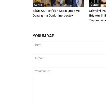
Güncel
Güncel
Silivri AK Parti’den Kadın Emek Ve
Silivri İYİ P
Dayanışma Günleri’ne destek
Erişken, 3. 
Toplantısına 
YORUM YAP