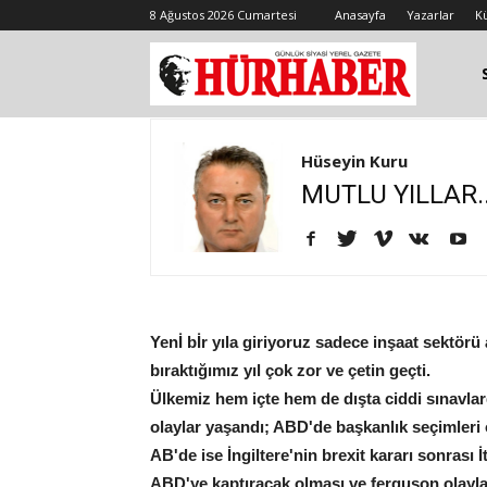
8 Ağustos 2026 Cumartesi
Anasayfa
Yazarlar
K
Hüseyin Kuru
MUTLU YILLAR..
Yenİ bİr yıla giriyoruz sadece inşaat sektörü 
bıraktığımız yıl çok zor ve çetin geçti.
Ülkemiz hem içte hem de dışta ciddi sınavlar
olaylar yaşandı; ABD'de başkanlık seçimleri o
AB'de ise İngiltere'nin brexit kararı sonrası İ
ABD'ye kaptıracak olması ve ferguson olayla