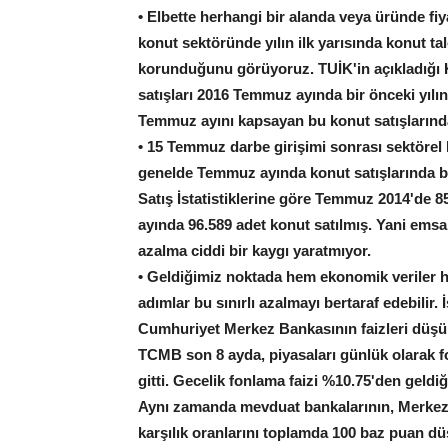
• Elbette herhangi bir alanda veya üründe fiy
konut sektöründe yılın ilk yarısında konut t
korunduğunu görüyoruz. TUİK'in açıkladığı Ko
satışları 2016 Temmuz ayında bir önceki yılı
Temmuz ayını kapsayan bu konut satışlarınd
• 15 Temmuz darbe girişimi sonrası sektörel b
genelde Temmuz ayında konut satışlarında b
Satış İstatistiklerine göre Temmuz 2014'de 85
ayında 96.589 adet konut satılmış. Yani ems
azalma ciddi bir kaygı yaratmıyor.
• Geldiğimiz noktada hem ekonomik veriler he
adımlar bu sınırlı azalmayı bertaraf edebilir.
Cumhuriyet Merkez Bankasının faizleri düşürer
TCMB son 8 ayda, piyasaları günlük olarak f
gitti. Gecelik fonlama faizi %10.75'den geldi
Aynı zamanda mevduat bankalarının, Merkez
karşılık oranlarını toplamda 100 baz puan d