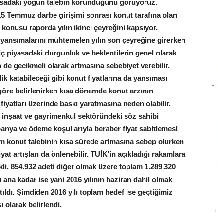
iyasadaki yoğun talebin korunduğunu görüyoruz.
15 Temmuz darbe girişimi sonrası konut tarafına olan
onusu raporda yılın ikinci çeyreğini kapsıyor.
n yansımalarını muhtemelen yılın son çeyreğine girerken
ç piyasadaki durgunluk ve beklentilerin genel olarak
 de gecikmeli olarak artmasına sebebiyet verebilir.
ilik katabileceği gibi konut fiyatlarına da yansıması
e göre belirlenirken kısa dönemde konut arzının
fiyatları üzerinde baskı yaratmasına neden olabilir.
a inşaat ve gayrimenkul sektöründeki söz sahibi
anya ve ödeme koşullarıyla beraber fiyat sabitlemesi
um konut talebinin kısa sürede artmasına sebep olurken
yat artışları da önlenebilir. TUİK'in açıkladığı rakamlara
kli, 854.932 adeti diğer olmak üzere toplam 1.289.320
 ana kadar ise yani 2016 yılının haziran dahil olmak
ıldı. Şimdiden 2016 yılı toplam hedef ise geçtiğimiz
ı olarak belirlendi.