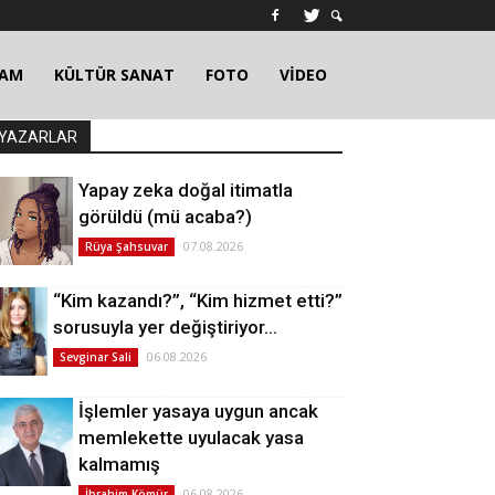
ŞAM
KÜLTÜR SANAT
FOTO
VİDEO
YAZARLAR
Yapay zeka doğal itimatla
görüldü (mü acaba?)
07.08.2026
Rüya Şahsuvar
“Kim kazandı?”, “Kim hizmet etti?”
sorusuyla yer değiştiriyor…
06.08.2026
Sevginar Sali
İşlemler yasaya uygun ancak
memlekette uyulacak yasa
kalmamış
06.08.2026
İbrahim Kömür