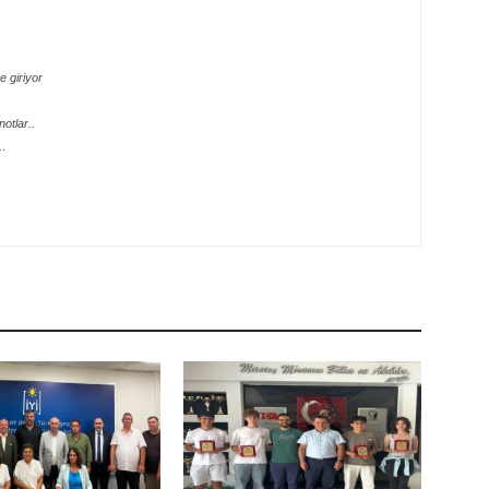
 giriyor
otlar..
e…