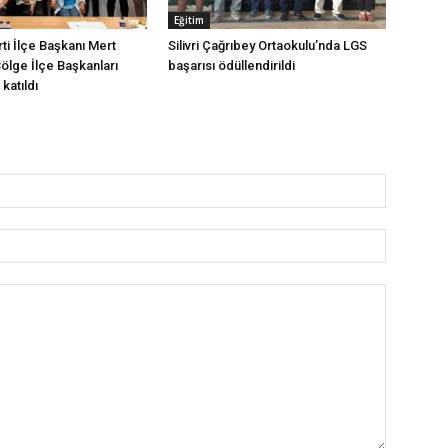
Eğitim
arti İlçe Başkanı Mert
Silivri Çağrıbey Ortaokulu’nda LGS
Bölge İlçe Başkanları
başarısı ödüllendirildi
katıldı