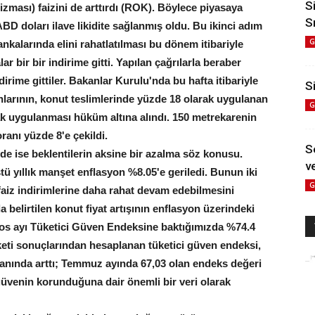
S
zması) faizini de arttırdı (ROK). Böylece piyasaya
S
ABD doları ilave likidite sağlanmış oldu. Bu ikinci adım
G
bankalarında elini rahatlatılması bu dönem itibariyle
r bir bir indirime gitti. Yapılan çağrılarla beraber
irime gittiler. Bakanlar Kurulu'nda bu hafta itibariyle
Si
anlarının, konut teslimlerinde yüzde 18 olarak uygulanan
G
k uygulanması hüküm altına alındı. 150 metrekarenin
ranı yüzde 8'e çekildi.
S
nde ise beklentilerin aksine bir azalma söz konusu.
ve
tü yıllık manşet enflasyon %8.05'e geriledi. Bunun iki
G
aiz indirimlerine daha rahat devam edebilmesini
 belirtilen konut fiyat artışının enflasyon üzerindeki
ğustos ayı Tüketici Güven Endeksine baktığımızda %74.4
keti sonuçlarından hesaplanan tüketici güven endeksi,
anında arttı; Temmuz ayında 67,03 olan endeks değeri
güvenin korunduğuna dair önemli bir veri olarak