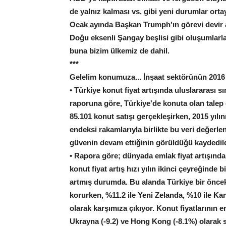
de yalnız kalması vs. gibi yeni durumlar ortay
Ocak ayında Başkan Trumph'ın görevi devir al
Doğu eksenli Şangay beşlisi gibi oluşumlarla 
buna bizim ülkemiz de dahil.
***
Gelelim konumuza... İnşaat sektörünün 2016 
• Türkiye konut fiyat artışında uluslararası s
raporuna göre, Türkiye'de konuta olan tale
85.101 konut satışı gerçekleşirken, 2015 yılın
endeksi rakamlarıyla birlikte bu veri değerle
güvenin devam ettiğinin görüldüğü kaydedild
• Rapora göre; dünyada emlak fiyat artışında
konut fiyat artış hızı yılın ikinci çeyreğinde
artmış durumda. Bu alanda Türkiye bir öncek
korurken, %11.2 ile Yeni Zelanda, %10 ile Kan
olarak karşımıza çıkıyor. Konut fiyatlarının 
Ukrayna (-9.2) ve Hong Kong (-8.1%) olarak s