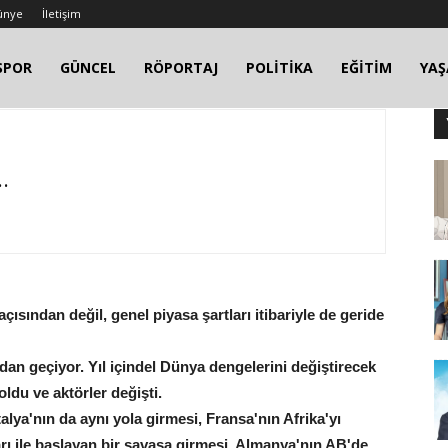
ünye
İletişim
SPOR
GÜNCEL
RÖPORTAJ
POLİTİKA
EĞİTİM
YA
.
açısından değil, genel piyasa şartları itibariyle de geride
dan geçiyor. Yıl içindel Dünya dengelerini değiştirecek
ldu ve aktörler değişti.
talya'nın da aynı yola girmesi, Fransa'nın Afrika'yı
rı ile başlayan bir savaşa girmesi, Almanya'nın AB'de