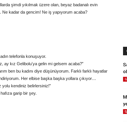
ıllarda şimdi yıkılmak üzere olan, beyaz badanalı evin
i. Ne kadar da gencim! Ne iş yapıyorum acaba?
kadın telefonla konuşuyor.
z, ay kız Gelibolu'ya gelin mi gelsem acaba?”
S
ol
arım ben bu kadını diye düşünüyorum. Farklı farklı hayatlar
lendiriyorum. Her elbise başka başka yollara çıkıyor…
G
 yolu kendiniz belirlersiniz!”
hafıza garip bir şey.
M
y
E