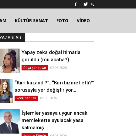
ŞAM
KÜLTÜR SANAT
FOTO
VİDEO
YAZARLAR
Yapay zeka doğal itimatla
görüldü (mü acaba?)
07.08.2026
Rüya Şahsuvar
“Kim kazandı?”, “Kim hizmet etti?”
sorusuyla yer değiştiriyor…
06.08.2026
Sevginar Sali
İşlemler yasaya uygun ancak
memlekette uyulacak yasa
kalmamış
06.08.2026
İbrahim Kömür