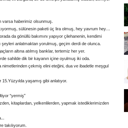
lan varsa haberimiz olsunmuş.
çıkıyormuş, sülünesin paketi üç lira olmuş, hey yavrum hey…
orada da gönüllü bakımını yapıyor çilehanenin, kendimi
nı şeyleri anlatmaktan yorulmuş, geçim derdi de olunca.
çların altına atılmış banklar, tertemiz her yer.
erde sahilde dik bir kayanın içine oyulmuş iki oda.
imetlerinden çekmiş elini eteğini, dua ve ibadetle meşgul
 15.Yüzyılda yaşamış gibi anlatıyor.
tiyor “yermiş”
zden, kitaplardan, yelkenlilerden, yapmak istediklerimizden
...
re takılıyorum.