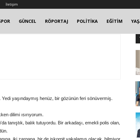
İletişim
SPOR
GÜNCEL
RÖPORTAJ
POLİTİKA
EĞİTİM
YA
 Yedi yaşındaymış henüz, bir gözünün feri sönüvermiş.
ken dilimi ısırıyorum.
 tanıştık, balık tutuyordu. Bir arkadaşı, emekli polis olan,
dün.
a, iki zargana, bir de iskorpit yakalamış olacak, bilmiyor