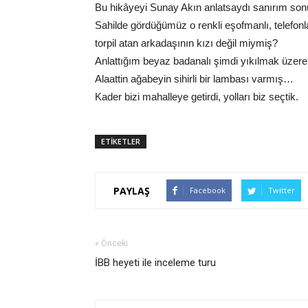
Bu hikâyeyi Sunay Akın anlatsaydı sanırım sonu
Sahilde gördüğümüz o renkli eşofmanlı, telef
torpil atan arkadaşının kızı değil miymiş?
Anlattığım beyaz badanalı şimdi yıkılmak üzere 
Alaattin ağabeyin sihirli bir lambası varmış…
Kader bizi mahalleye getirdi, yolları biz seçtik.
ETİKETLER
PAYLAŞ
Facebook
Twitter
« Önceki
İBB heyeti ile inceleme turu