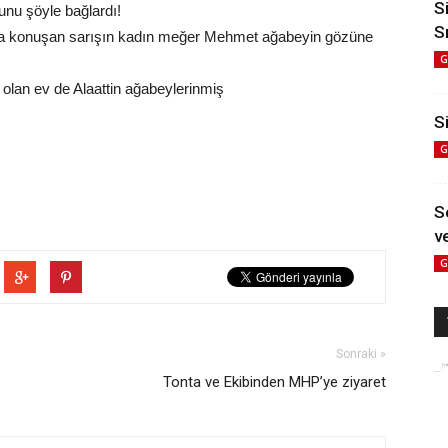
S
nu şöyle bağlardı!
S
onla konuşan sarışın kadın meğer Mehmet ağabeyin gözüne
G
olan ev de Alaattin ağabeylerinmiş
Si
G
S
ve
G
Sonraki »
Tonta ve Ekibinden MHP’ye ziyaret