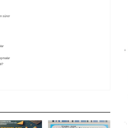
n sürer
lar
uşmalar
di?