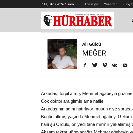
7 Ağustos 2026 Cuma
Anasayfa
Yazarlar
Künye
Ali Gülcü
MEĞER
Arkadaşı torpil atmış Mehmet ağabeyin gözüne.
Çok doktorlara gitmiş ama nafile.
Arkadaşının adını hatırlıyor musun diye soracak
Bugün altmış yaşında Mehmet ağabey, Gelibolu'da
hani şu Ordulu, on yedi tane mırmır yakalamış 
Akşam tekrar uğrayacağız Mehmet ağabeyin yanın