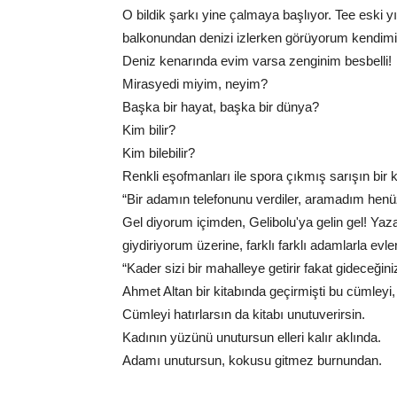
O bildik şarkı yine çalmaya başlıyor. Tee eski y
balkonundan denizi izlerken görüyorum kendim
Deniz kenarında evim varsa zenginim besbelli!
Mirasyedi miyim, neyim?
Başka bir hayat, başka bir dünya?
Kim bilir?
Kim bilebilir?
Renkli eşofmanları ile spora çıkmış sarışın bir 
“Bir adamın telefonunu verdiler, aramadım henü
Gel diyorum içimden, Gelibolu'ya gelin gel! Yaz
giydiriyorum üzerine, farklı farklı adamlarla ev
“Kader sizi bir mahalleye getirir fakat gideceğiniz
Ahmet Altan bir kitabında geçirmişti bu cümleyi, 
Cümleyi hatırlarsın da kitabı unutuverirsin.
Kadının yüzünü unutursun elleri kalır aklında.
Adamı unutursun, kokusu gitmez burnundan.