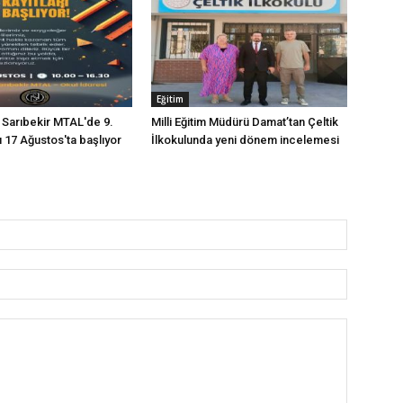
Eğitim
p Sarıbekir MTAL'de 9.
Milli Eğitim Müdürü Damat’tan Çeltik
rı 17 Ağustos'ta başlıyor
İlkokulunda yeni dönem incelemesi