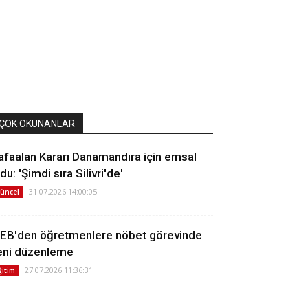
ÇOK OKUNANLAR
afaalan Kararı Danamandıra için emsal
du: 'Şimdi sıra Silivri'de'
31.07.2026 14:00:05
üncel
EB'den öğretmenlere nöbet görevinde
eni düzenleme
27.07.2026 11:36:31
ğitim