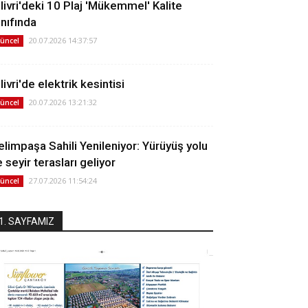
ilivri'deki 10 Plaj 'Mükemmel' Kalite
ınıfında
20.07.2026 14:37:57
üncel
livri'de elektrik kesintisi
20.07.2026 13:21:32
üncel
elimpaşa Sahili Yenileniyor: Yürüyüş yolu
 seyir terasları geliyor
27.07.2026 11:54:24
üncel
1. SAYFAMIZ