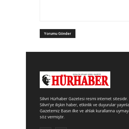
Silivri Hürhaber Gazetesi resmi internet sitesidir.
Silivri'ye ilişkin haber, etkinlik ve duyurular yayınla
Gazetemiz Basın ilke ve ahlak kurallarına uymay
söz vermiştir.