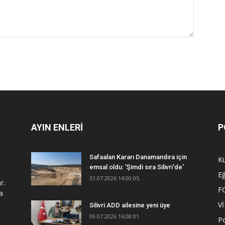
AYIN ENLERİ
P
Safaalan Kararı Danamandıra için
Kü
emsal oldu: 'Şimdi sıra Silivri'de'
Eğ
31.07.2026 14:00:05
r.
F
a
V
Silivri ADD ailesine yeni üye
09.07.2026 16:08:01
Po