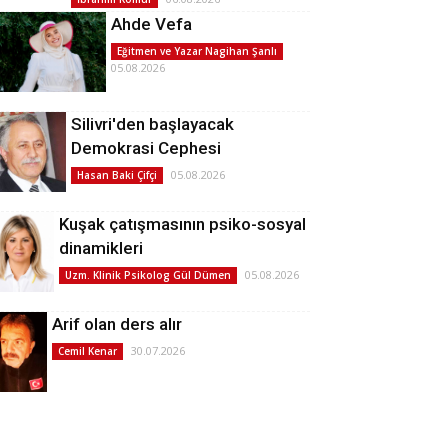
Ahde Vefa
Eğitmen ve Yazar Nagihan Şanlı
05.08.2026
Silivri'den başlayacak
Demokrasi Cephesi
05.08.2026
Hasan Baki Çifçi
Kuşak çatışmasının psiko-sosyal
dinamikleri
05.08.2026
Uzm. Klinik Psikolog Gül Dümen
Arif olan ders alır
30.07.2026
Cemil Kenar