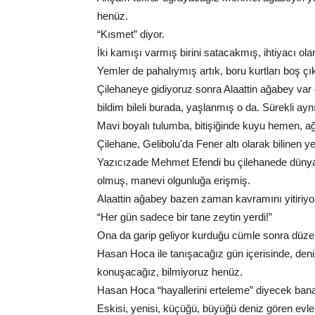
henüz.
“Kısmet” diyor.
İki kamışı varmış birini satacakmış, ihtiyacı o
Yemler de pahalıymış artık, boru kurtları boş 
Çilehaneye gidiyoruz sonra Alaattin ağabey var 
bildim bileli burada, yaşlanmış o da. Sürekli ay
Mavi boyalı tulumba, bitişiğinde kuyu hemen, ağa
Çilehane, Gelibolu'da Fener altı olarak bilinen y
Yazıcızade Mehmet Efendi bu çilehanede dünya n
olmuş, manevi olgunluğa erişmiş.
Alaattin ağabey bazen zaman kavramını yitiriyor
“Her gün sadece bir tane zeytin yerdi!”
Ona da garip geliyor kurduğu cümle sonra düzel
Hasan Hoca ile tanışacağız gün içerisinde, deni
konuşacağız, bilmiyoruz henüz.
Hasan Hoca “hayallerini erteleme” diyecek bana
Eskisi, yenisi, küçüğü, büyüğü deniz gören evle