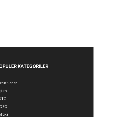
OPÜLER KATEGORİLER
ltür Sanat
itim
OTO
İDEO
litika