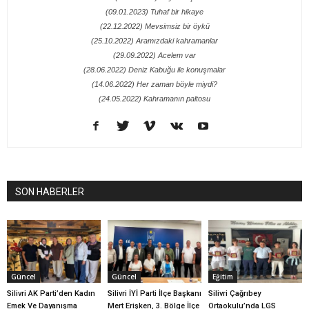
(09.01.2023) Tuhaf bir hikaye
(22.12.2022) Mevsimsiz bir öykü
(25.10.2022) Aramızdaki kahramanlar
(29.09.2022) Acelem var
(28.06.2022) Deniz Kabuğu ile konuşmalar
(14.06.2022) Her zaman böyle miydi?
(24.05.2022) Kahramanın paltosu
SON HABERLER
Güncel
Güncel
Eğitim
Silivri AK Parti’den Kadın
Silivri İYİ Parti İlçe Başkanı
Silivri Çağrıbey
Emek Ve Dayanışma
Mert Erişken, 3. Bölge İlçe
Ortaokulu’nda LGS