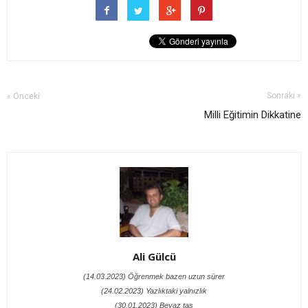
Sonraki »
« Önceki
Milli Eğitimin Dikkatine
Ali Gülcü
(14.03.2023) Öğrenmek bazen uzun sürer
(24.02.2023) Yazlıktaki yalnızlık
(30.01.2023) Beyaz taş