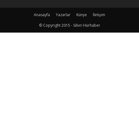
Anasayfa
Yazarlar
Künye
İletişim
© Copyright 2015 - Silivri Hürhaber