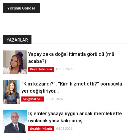
YAZARLAR
Yapay zeka doğal itimatla görüldü (mü
acaba?)
07.08.2026
Rüya Şahsuvar
“Kim kazandı?”, “Kim hizmet etti?” sorusuyla
yer değiştiriyor…
06.08.2026
Sevginar Sali
İşlemler yasaya uygun ancak memlekette
uyulacak yasa kalmamış
06.08.2026
İbrahim Kömür