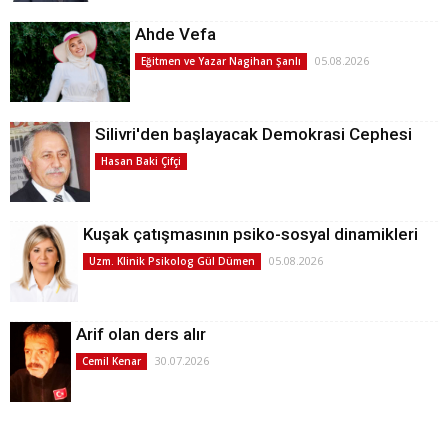
Ahde Vefa
05.08.2026
Eğitmen ve Yazar Nagihan Şanlı
Silivri'den başlayacak Demokrasi Cephesi
Hasan Baki Çifçi
Kuşak çatışmasının psiko-sosyal dinamikleri
05.08.2026
Uzm. Klinik Psikolog Gül Dümen
Arif olan ders alır
30.07.2026
Cemil Kenar