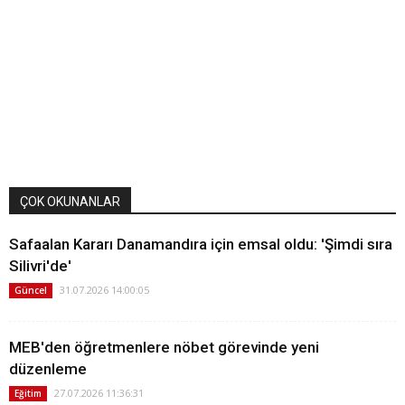
ÇOK OKUNANLAR
Safaalan Kararı Danamandıra için emsal oldu: 'Şimdi sıra
Silivri'de'
31.07.2026 14:00:05
Güncel
MEB'den öğretmenlere nöbet görevinde yeni
düzenleme
27.07.2026 11:36:31
Eğitim