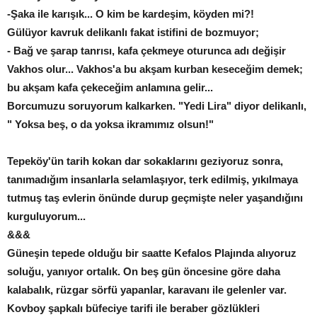
-Şaka ile karışık... O kim be kardeşim, köyden mi?!
Gülüyor kavruk delikanlı fakat istifini de bozmuyor;
- Bağ ve şarap tanrısı, kafa çekmeye oturunca adı değişir
Vakhos olur... Vakhos'a bu akşam kurban keseceğim demek;
bu akşam kafa çekeceğim anlamına gelir...
Borcumuzu soruyorum kalkarken. "Yedi Lira" diyor delikanlı,
" Yoksa beş, o da yoksa ikramımız olsun!"
Tepeköy'ün tarih kokan dar sokaklarını geziyoruz sonra,
tanımadığım insanlarla selamlaşıyor, terk edilmiş, yıkılmaya
tutmuş taş evlerin önünde durup geçmişte neler yaşandığını
kurguluyorum...
&&&
Güneşin tepede olduğu bir saatte Kefalos Plajında alıyoruz
soluğu, yanıyor ortalık. On beş gün öncesine göre daha
kalabalık, rüzgar sörfü yapanlar, karavanı ile gelenler var.
Kovboy şapkalı büfeciye tarifi ile beraber gözlükleri