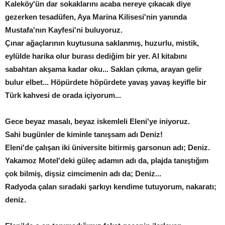
Kaleköy'ün dar sokaklarını acaba nereye çıkacak diye
gezerken tesadüfen, Aya Marina Kilisesi'nin yanında
Mustafa'nın Kayfesi'ni buluyoruz.
Çınar ağaçlarının kuytusuna saklanmış, huzurlu, mistik,
eylülde harika olur burası dediğim bir yer. Al kitabını
sabahtan akşama kadar oku... Saklan çıkma, arayan gelir
bulur elbet... Höpürdete höpürdete yavaş yavaş keyifle bir
Türk kahvesi de orada içiyorum...
Gece beyaz masalı, beyaz iskemleli Eleni'ye iniyoruz.
Sahi bugünler de kiminle tanışsam adı Deniz!
Eleni'de çalışan iki üniversite bitirmiş garsonun adı; Deniz.
Yakamoz Motel'deki güleç adamın adı da, plajda tanıştığım
çok bilmiş, dişsiz cimcimenin adı da; Deniz...
Radyoda çalan sıradaki şarkıyı kendime tutuyorum, nakaratı;
deniz.