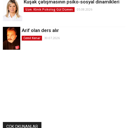
Kuşak çatışmasının psiko-sosyal dinamikleri
05.08.2026
Uzm. Klinik Psikolog Gül Dümen
Arif olan ders alır
30.07.2026
Cemil Kenar
ÇOK OKUNANLAR