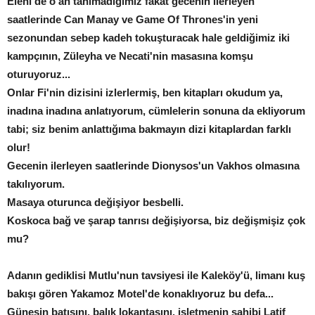
Eleni'de o an tanımadığımız fakat gecenin ilerleyen
saatlerinde Can Manay ve Game Of Thrones'in yeni
sezonundan sebep kadeh tokuşturacak hale geldiğimiz iki
kampçının, Züleyha ve Necati'nin masasına komşu
oturuyoruz...
Onlar Fi'nin dizisini izlerlermiş, ben kitapları okudum ya,
inadına inadına anlatıyorum, cümlelerin sonuna da ekliyorum
tabi; siz benim anlattığıma bakmayın dizi kitaplardan farklı
olur!
Gecenin ilerleyen saatlerinde Dionysos'un Vakhos olmasına
takılıyorum.
Masaya oturunca değişiyor besbelli.
Koskoca bağ ve şarap tanrısı değişiyorsa, biz değişmişiz çok
mu?
Adanın gediklisi Mutlu'nun tavsiyesi ile Kaleköy'ü, limanı kuş
bakışı gören Yakamoz Motel'de konaklıyoruz bu defa...
Güneşin batışını, balık lokantasını, işletmenin sahibi Latif