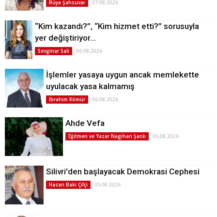
07.08.2026
Rüya Şahsuvar
“Kim kazandı?”, “Kim hizmet etti?” sorusuyla
yer değiştiriyor…
06.08.2026
Sevginar Sali
İşlemler yasaya uygun ancak memlekette
uyulacak yasa kalmamış
06.08.2026
İbrahim Kömür
Ahde Vefa
05.08.2026
Eğitmen ve Yazar Nagihan Şanlı
Silivri'den başlayacak Demokrasi Cephesi
05.08.2026
Hasan Baki Çifçi