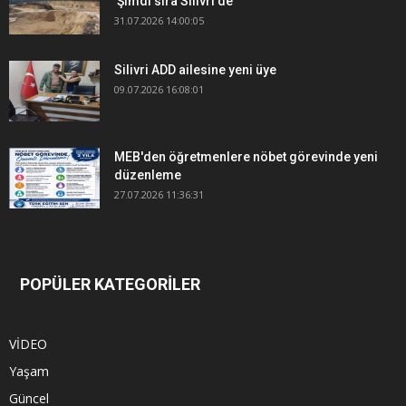
'Şimdi sıra Silivri'de'
31.07.2026 14:00:05
Silivri ADD ailesine yeni üye
09.07.2026 16:08:01
MEB'den öğretmenlere nöbet görevinde yeni
düzenleme
27.07.2026 11:36:31
POPÜLER KATEGORİLER
VİDEO
Yaşam
Güncel