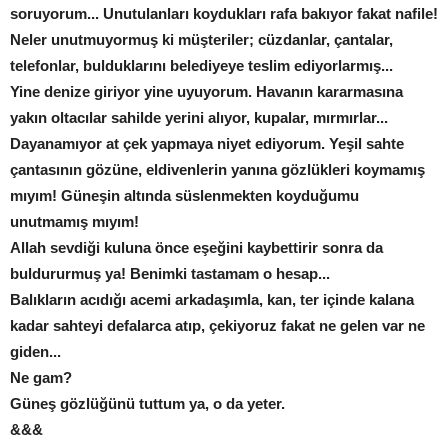
soruyorum... Unutulanları koydukları rafa bakıyor fakat nafile!
Neler unutmuyormuş ki müşteriler; cüzdanlar, çantalar,
telefonlar, bulduklarını belediyeye teslim ediyorlarmış...
Yine denize giriyor yine uyuyorum. Havanın kararmasına
yakın oltacılar sahilde yerini alıyor, kupalar, mırmırlar...
Dayanamıyor at çek yapmaya niyet ediyorum. Yeşil sahte
çantasının gözüne, eldivenlerin yanına gözlükleri koymamış
mıyım! Güneşin altında süslenmekten koyduğumu
unutmamış mıyım!
Allah sevdiği kuluna önce eşeğini kaybettirir sonra da
buldururmuş ya! Benimki tastamam o hesap...
Balıkların acıdığı acemi arkadaşımla, kan, ter içinde kalana
kadar sahteyi defalarca atıp, çekiyoruz fakat ne gelen var ne
giden...
Ne gam?
Güneş gözlüğünü tuttum ya, o da yeter.
&&&