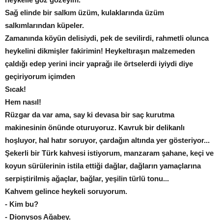
Sağ elinde bir salkım üzüm, kulaklarında üzüm
salkımlarından küpeler.
Zamanında köyün delisiydi, pek de sevilirdi, rahmetli olunca
heykelini dikmişler fakirimin! Heykeltıraşın malzemeden
çaldığı edep yerini incir yaprağı ile örtselerdi iyiydi diye
geçiriyorum içimden
Sıcak!
Hem nasıl!
Rüzgar da var ama, say ki devasa bir saç kurutma
makinesinin önünde oturuyoruz. Kavruk bir delikanlı
hoşluyor, hal hatır soruyor, çardağın altında yer gösteriyor...
Şekerli bir Türk kahvesi istiyorum, manzaram şahane, keçi ve
koyun sürülerinin istila ettiği dağlar, dağların yamaçlarına
serpiştirilmiş ağaçlar, bağlar, yeşilin türlü tonu...
Kahvem gelince heykeli soruyorum.
- Kim bu?
- Dionysos Ağabey.