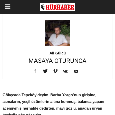
Ali Gülcü
MASAYA OTURUNCA
Gökçeada Tepeköy'deyim. Barba Yorgo'nun girişine,
asmaların, yeşil üzümlerin altına konmuş, bakınca yapanı
acemiymiş herhalde dedirten, mavi gözlü, anadan üryan
heykelle göz gözeyim.