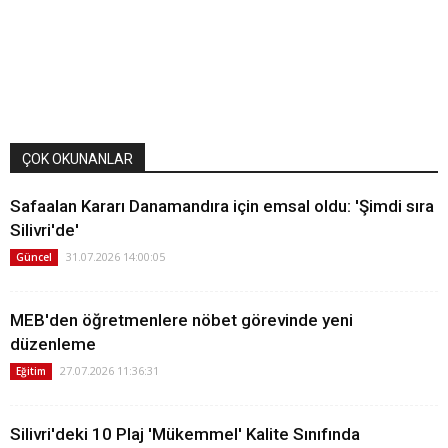
ÇOK OKUNANLAR
Safaalan Kararı Danamandıra için emsal oldu: 'Şimdi sıra
Silivri'de'
31.07.2026 14:00:05
Güncel
MEB'den öğretmenlere nöbet görevinde yeni
düzenleme
27.07.2026 11:36:31
Eğitim
Silivri'deki 10 Plaj 'Mükemmel' Kalite Sınıfında