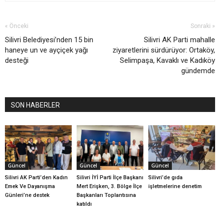
« Önceki
Sonraki »
Silivri Belediyesi’nden 15 bin
Silivri AK Parti mahalle
haneye un ve ayçiçek yağı
ziyaretlerini sürdürüyor: Ortaköy,
desteği
Selimpaşa, Kavaklı ve Kadıköy
gündemde
SON HABERLER
Güncel
Güncel
Güncel
Silivri AK Parti’den Kadın
Silivri İYİ Parti İlçe Başkanı
Silivri’de gıda
Emek Ve Dayanışma
Mert Erişken, 3. Bölge İlçe
işletmelerine denetim
Günleri’ne destek
Başkanları Toplantısına
katıldı