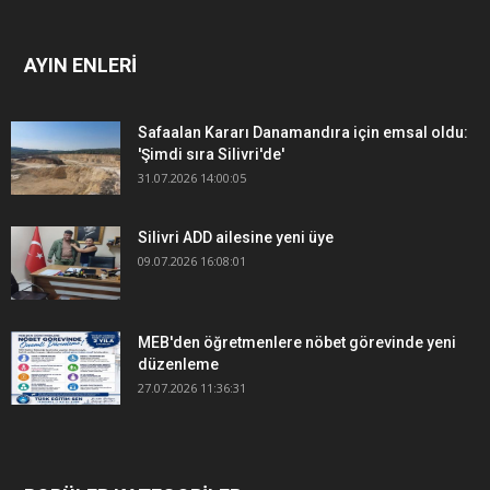
AYIN ENLERİ
Safaalan Kararı Danamandıra için emsal oldu:
'Şimdi sıra Silivri'de'
31.07.2026 14:00:05
Silivri ADD ailesine yeni üye
09.07.2026 16:08:01
MEB'den öğretmenlere nöbet görevinde yeni
düzenleme
27.07.2026 11:36:31