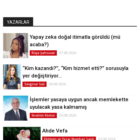
YAZARLAR
Yapay zeka doğal itimatla görüldü (mü
acaba?)
07.08.2026
Rüya Şahsuvar
“Kim kazandı?”, “Kim hizmet etti?” sorusuyla
yer değiştiriyor…
06.08.2026
Sevginar Sali
İşlemler yasaya uygun ancak memlekette
uyulacak yasa kalmamış
06.08.2026
İbrahim Kömür
Ahde Vefa
05.08.2026
Eğitmen ve Yazar Nagihan Şanlı