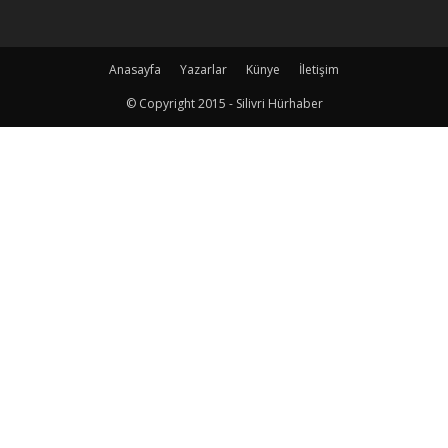
Anasayfa
Yazarlar
Künye
İletişim
© Copyright 2015 - Silivri Hürhaber