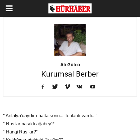
Ali Gülcü
Kurumsal Berber
“ Antalya’daydım hafta sonu... Toplantı vardı...”
“ Rus’lar nasıldı ağabey?”
“ Hangi Rus’lar?”
“ Kaldığınız oteldeki Rus’lar?”