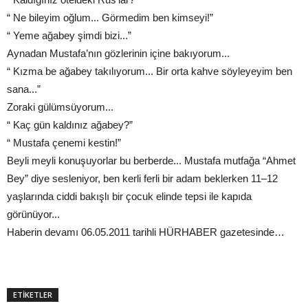
“ Ne bileyim oğlum... Görmedim ben kimseyi!”
“ Yeme ağabey şimdi bizi...”
Aynadan Mustafa’nın gözlerinin içine bakıyorum...
“ Kızma be ağabey takılıyorum... Bir orta kahve söyleyeyim ben
sana...”
Zoraki gülümsüyorum...
“ Kaç gün kaldınız ağabey?”
“ Mustafa çenemi kestin!”
Beyli meyli konuşuyorlar bu berberde... Mustafa mutfağa “Ahmet
Bey” diye sesleniyor, ben kerli ferli bir adam beklerken 11–12
yaşlarında ciddi bakışlı bir çocuk elinde tepsi ile kapıda
görünüyor...
Haberin devamı 06.05.2011 tarihli HÜRHABER gazetesinde…
ETİKETLER