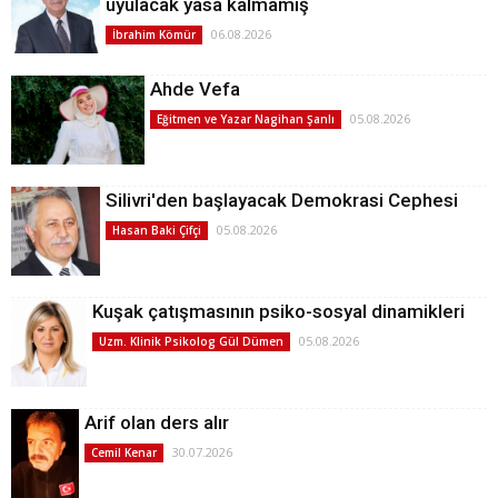
uyulacak yasa kalmamış
06.08.2026
İbrahim Kömür
Ahde Vefa
05.08.2026
Eğitmen ve Yazar Nagihan Şanlı
Silivri'den başlayacak Demokrasi Cephesi
05.08.2026
Hasan Baki Çifçi
Kuşak çatışmasının psiko-sosyal dinamikleri
05.08.2026
Uzm. Klinik Psikolog Gül Dümen
Arif olan ders alır
30.07.2026
Cemil Kenar