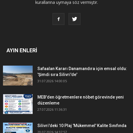
kurallarına uymaya söz vermiştir.
AYIN ENLERİ
Safaalan Kararı Danamandıra için emsal oldu:
'Şimdi sıra Silivri'de'
31.07.2026 14:00:05
MEB'den öğretmenlere nöbet görevinde yeni
düzenleme
27.07.2026 11:36:31
Silivri'deki 10 Plaj 'Mükemmel' Kalite Sınıfında
20.07.2026 14:37:57