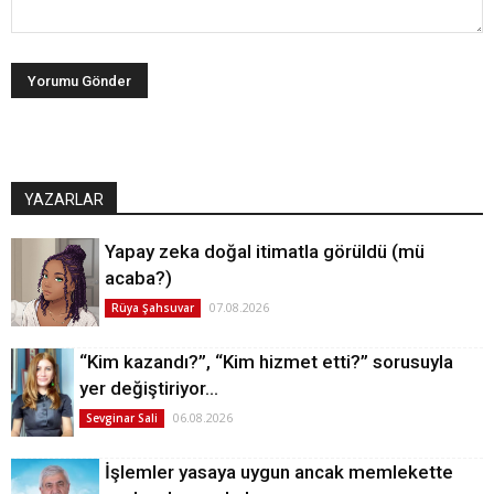
YAZARLAR
Yapay zeka doğal itimatla görüldü (mü
acaba?)
07.08.2026
Rüya Şahsuvar
“Kim kazandı?”, “Kim hizmet etti?” sorusuyla
yer değiştiriyor…
06.08.2026
Sevginar Sali
İşlemler yasaya uygun ancak memlekette