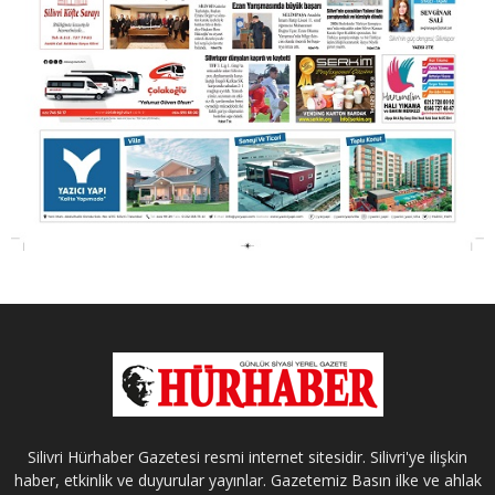
Silivri Hürhaber Gazetesi resmi internet sitesidir. Silivri'ye ilişkin
haber, etkinlik ve duyurular yayınlar. Gazetemiz Basın ilke ve ahlak