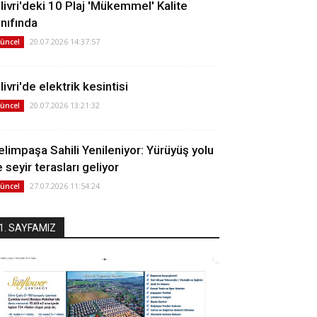
ilivri'deki 10 Plaj 'Mükemmel' Kalite
ınıfında
20.07.2026 14:37:57
üncel
livri'de elektrik kesintisi
20.07.2026 13:21:32
üncel
elimpaşa Sahili Yenileniyor: Yürüyüş yolu
 seyir terasları geliyor
27.07.2026 11:54:24
üncel
1. SAYFAMIZ