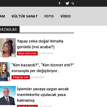
ŞAM
KÜLTÜR SANAT
FOTO
VİDEO
YAZARLAR
Yapay zeka doğal itimatla
görüldü (mü acaba?)
07.08.2026
Rüya Şahsuvar
“Kim kazandı?”, “Kim hizmet etti?”
sorusuyla yer değiştiriyor…
06.08.2026
Sevginar Sali
İşlemler yasaya uygun ancak
memlekette uyulacak yasa
kalmamış
06.08.2026
İbrahim Kömür