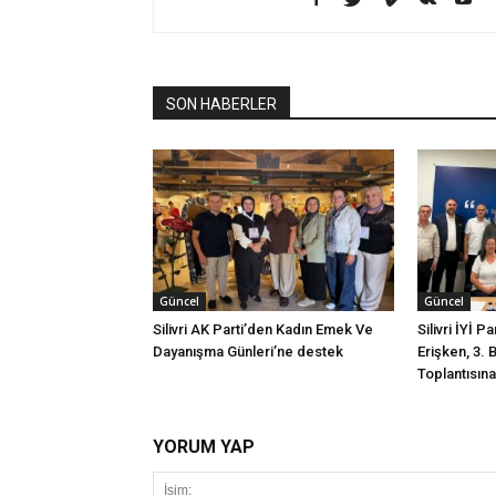
SON HABERLER
Güncel
Güncel
Silivri AK Parti’den Kadın Emek Ve
Silivri İYİ P
Dayanışma Günleri’ne destek
Erişken, 3. 
Toplantısına 
YORUM YAP