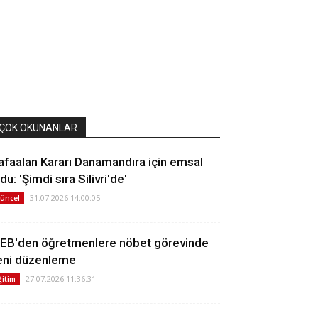
ÇOK OKUNANLAR
afaalan Kararı Danamandıra için emsal
du: 'Şimdi sıra Silivri'de'
31.07.2026 14:00:05
üncel
EB'den öğretmenlere nöbet görevinde
eni düzenleme
27.07.2026 11:36:31
ğitim