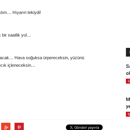
ştım… Hıyarın tekiydi!
 bir saatlik yol…
vuracak… Hava soğuksa ürpereceksin, yüzünü
ıcık içleneceksin…
S
ol
G
M
y
E