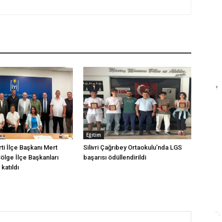
Eğitim
arti İlçe Başkanı Mert
Silivri Çağrıbey Ortaokulu’nda LGS
Bölge İlçe Başkanları
başarısı ödüllendirildi
katıldı