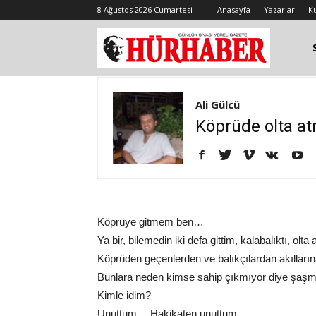
8 Ağustos 2026 Cumartesi
Anasayfa
Yazarlar
K
Ali Gülcü
Köprüde olta a
Köprüye gitmem ben…
Ya bir, bilemedin iki defa gittim, kalabalıktı, ol
Köprüden geçenlerden ve balıkçılardan akıllarına
Bunlara neden kimse sahip çıkmıyor diye şaş
Kimle idim?
Unuttum… Hakikaten unuttum…