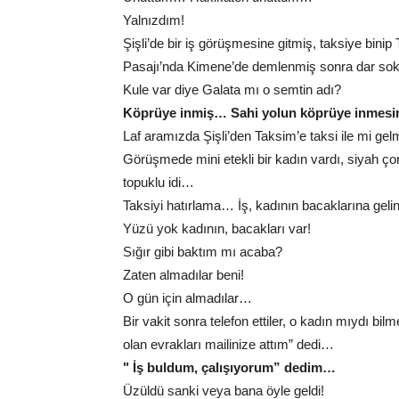
Yalnızdım!
Şişli’de bir iş görüşmesine gitmiş, taksiye bini
Pasajı’nda Kimene’de demlenmiş sonra dar so
Kule var diye Galata mı o semtin adı?
Köprüye inmiş… Sahi yolun köprüye inmesi
Laf aramızda Şişli’den Taksim’e taksi ile mi g
Görüşmede mini etekli bir kadın vardı, siyah ç
topuklu idi…
Taksiyi hatırlama… İş, kadının bacaklarına geli
Yüzü yok kadının, bacakları var!
Sığır gibi baktım mı acaba?
Zaten almadılar beni!
O gün için almadılar…
Bir vakit sonra telefon ettiler, o kadın mıydı b
olan evrakları mailinize attım” dedi…
" İş buldum, çalışıyorum” dedim…
Üzüldü sanki veya bana öyle geldi!