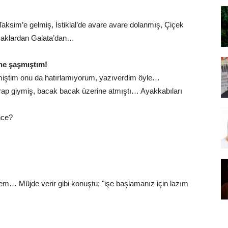
p Taksim’e gelmiş, İstiklal’de avare avare dolanmış, Çiçek
kaklardan Galata’dan…
ne şaşmıştım!
elmiştim onu da hatırlamıyorum, yazıverdim öyle…
orap giymiş, bacak bacak üzerine atmıştı… Ayakkabıları
nce?
ilmem… Müjde verir gibi konuştu; "işe başlamanız için lazım