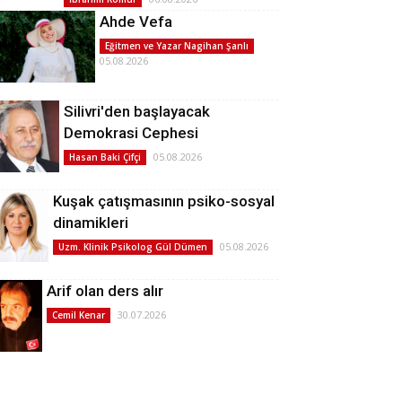
Ahde Vefa
Eğitmen ve Yazar Nagihan Şanlı
05.08.2026
Silivri'den başlayacak
Demokrasi Cephesi
05.08.2026
Hasan Baki Çifçi
Kuşak çatışmasının psiko-sosyal
dinamikleri
05.08.2026
Uzm. Klinik Psikolog Gül Dümen
Arif olan ders alır
30.07.2026
Cemil Kenar