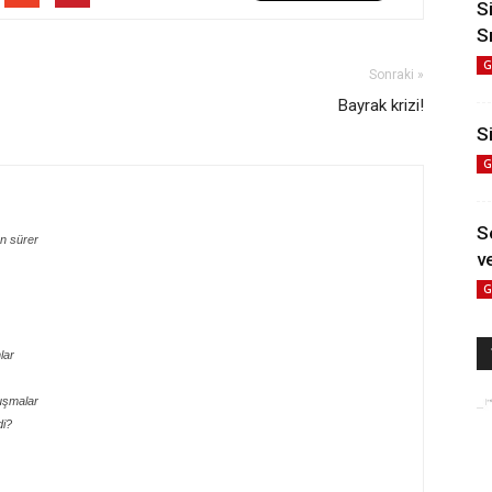
S
S
G
Sonraki »
Bayrak krizi!
Si
G
S
n sürer
ve
G
lar
uşmalar
di?