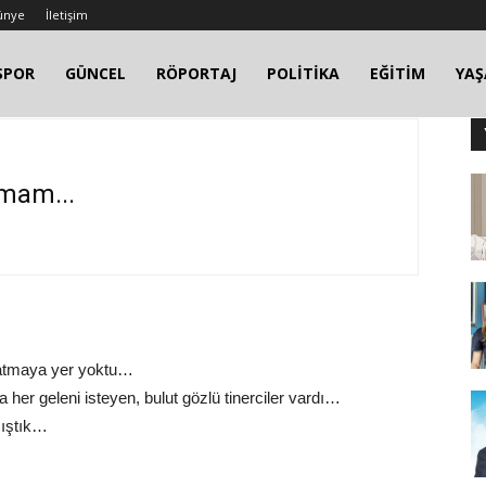
ünye
İletişim
SPOR
GÜNCEL
RÖPORTAJ
POLİTİKA
EĞİTİM
YA
tmam...
ta atmaya yer yoktu…
 her geleni isteyen, bulut gözlü tinerciler vardı…
mıştık…