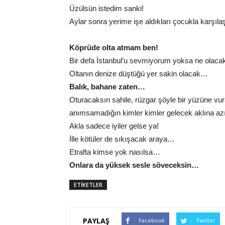
Üzülsün istedim sanki!
Aylar sonra yerime işe aldıkları çocukla karşıla
Köprüde olta atmam ben!
Bir defa İstanbul’u sevmiyorum yoksa ne olacak
Oltanın denize düştüğü yer sakin olacak…
Balık, bahane zaten…
Oturacaksın sahile, rüzgar şöyle bir yüzüne 
anımsamadığın kimler kimler gelecek aklına az
Akla sadece iyiler gelse ya!
İlle kötüler de sıkışacak araya…
Etrafta kimse yok nasılsa…
Onlara da yüksek sesle söveceksin…
ETİKETLER
PAYLAŞ
Facebook
Twitter