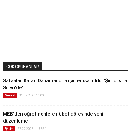
ÇOK OKUNANLAR
Safaalan Kararı Danamandıra için emsal oldu: 'Şimdi sıra
Silivri'de'
31.07.2026 14:00:05
Güncel
MEB'den öğretmenlere nöbet görevinde yeni
düzenleme
27.07.2026 11:36:31
Eğitim