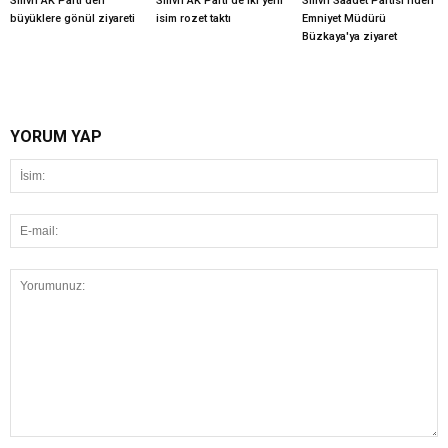
Silivri AK Parti'den
Silivri AK Parti'de iki yeni
Silivri Saadet Partisi'nden
büyüklere gönül ziyareti
isim rozet taktı
Emniyet Müdürü
Büzkaya'ya ziyaret
YORUM YAP