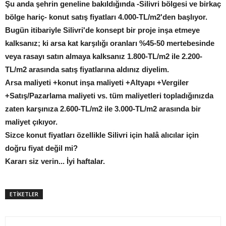
Şu anda şehrin geneline bakıldığında -Silivri bölgesi ve birkaç
bölge hariç- konut satış fiyatları 4.000-TL/m2'den başlıyor.
Bugün itibariyle Silivri'de konsept bir proje inşa etmeye
kalksanız; ki arsa kat karşılığı oranları %45-50 mertebesinde
veya rasayı satın almaya kalksanız 1.800-TL/m2 ile 2.200-
TL/m2 arasında satış fiyatlarına aldınız diyelim.
Arsa maliyeti +konut inşa maliyeti +Altyapı +Vergiler
+Satış/Pazarlama maliyeti vs. tüm maliyetleri topladığınızda
zaten karşınıza 2.600-TL/m2 ile 3.000-TL/m2 arasında bir
maliyet çıkıyor.
Sizce konut fiyatları özellikle Silivri için halâ alıcılar için
doğru fiyat değil mi?
Kararı siz verin... İyi haftalar.
ETİKETLER