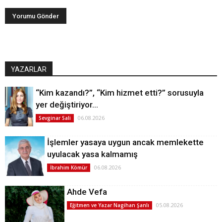
YAZARLAR
“Kim kazandı?”, “Kim hizmet etti?” sorusuyla
yer değiştiriyor…
06.08.2026
Sevginar Sali
İşlemler yasaya uygun ancak memlekette
uyulacak yasa kalmamış
06.08.2026
İbrahim Kömür
Ahde Vefa
05.08.2026
Eğitmen ve Yazar Nagihan Şanlı