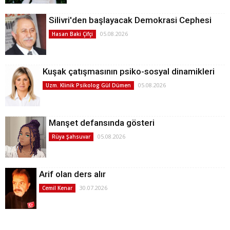
Silivri'den başlayacak Demokrasi Cephesi
05.08.2026
Hasan Baki Çifçi
Kuşak çatışmasının psiko-sosyal dinamikleri
05.08.2026
Uzm. Klinik Psikolog Gül Dümen
Manşet defansında gösteri
05.08.2026
Rüya Şahsuvar
Arif olan ders alır
30.07.2026
Cemil Kenar