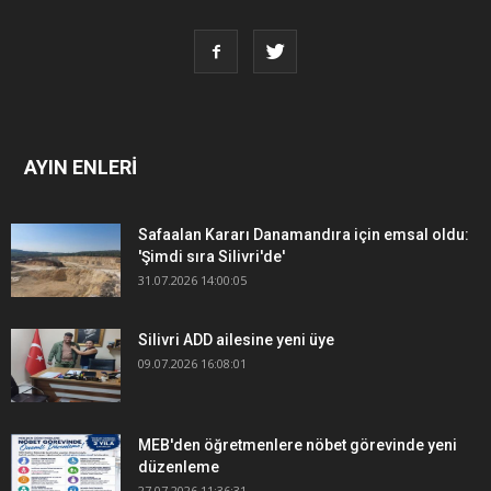
AYIN ENLERİ
Safaalan Kararı Danamandıra için emsal oldu:
'Şimdi sıra Silivri'de'
31.07.2026 14:00:05
Silivri ADD ailesine yeni üye
09.07.2026 16:08:01
MEB'den öğretmenlere nöbet görevinde yeni
düzenleme
27.07.2026 11:36:31