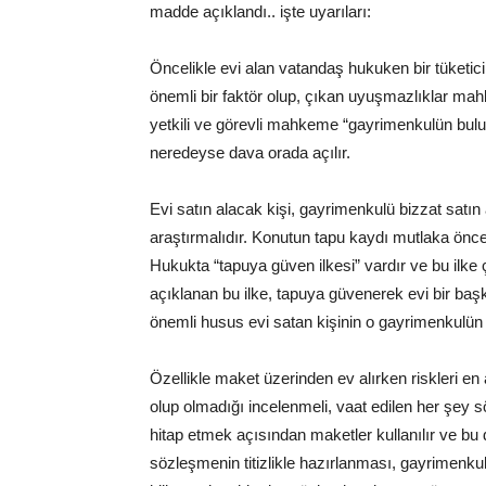
madde açıklandı.. işte uyarıları:
Öncelikle evi alan vatandaş hukuken bir tüket
önemli bir faktör olup, çıkan uyuşmazlıklar ma
yetkili ve görevli mahkeme “gayrimenkulün bulu
neredeyse dava orada açılır.
Evi satın alacak kişi, gayrimenkulü bizzat satın
araştırmalıdır. Konutun tapu kaydı mutlaka önced
Hukukta “tapuya güven ilkesi” vardır ve bu ilk
açıklanan bu ilke, tapuya güvenerek evi bir baş
önemli husus evi satan kişinin o gayrimenkulün 
Özellikle maket üzerinden ev alırken riskleri en 
olup olmadığı incelenmeli, vaat edilen her şey s
hitap etmek açısından maketler kullanılır ve bu
sözleşmenin titizlikle hazırlanması, gayrimenku