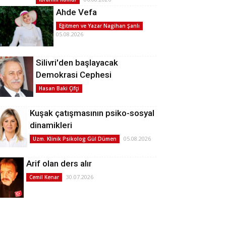
Ahde Vefa
Eğitmen ve Yazar Nagihan Şanlı
05.08.2026
Silivri'den başlayacak
Demokrasi Cephesi
Hasan Baki Çifçi
Kuşak çatışmasının psiko-sosyal
dinamikleri
05.08.2026
Uzm. Klinik Psikolog Gül Dümen
Arif olan ders alır
30.07.2026
Cemil Kenar