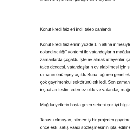
**
Konut kredi faizleri indi, talep canlandı
Konut kredi faizlerinin yüzde 1'in altına inmesi
dolandırıcılığı” yöntemi ile vatandaşların mağd
zamanlarda çoğaldı. İşte ev almak isteyenler iç
talep dengesi, vatandaşların ev alabilmesi için s
olmanın önü epey açıldı. Buna rağmen genel eko
çok gayrimenkul sektörünü etkiledi. Son zamanl
inşaatları teslim edemez oldu ve vatandaş mağdu
Mağduriyetlerin başta gelen sebebi çok iyi bilg
Tapusu olmayan, bitmemiş bir projeden gayrimen
önce eski satış vaadi sözleşmesinin iptal edilme