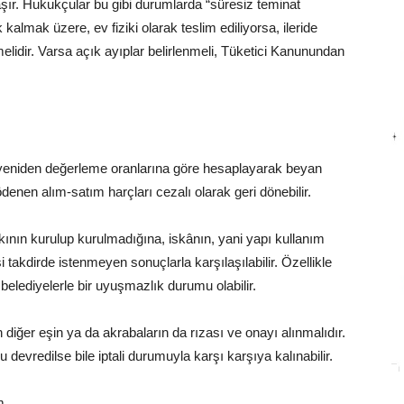
şır. Hukukçular bu gibi durumlarda “süresiz teminat
kalmak üzere, ev fiziki olarak teslim ediliyorsa, ileride
elidir. Varsa açık ayıplar belirlenmeli, Tüketici Kanunundan
 yeniden değerleme oranlarına göre hesaplayarak beyan
enen alım-satım harçları cezalı olarak geri dönebilir.
akının kurulup kurulmadığına, iskânın, yani yapı kullanım
si takdirde istenmeyen sonuçlarla karşılaşılabilir. Özellikle
belediyelerle bir uyuşmazlık durumu olabilir.
 diğer eşin ya da akrabaların da rızası ve onayı alınmalıdır.
u devredilse bile iptali durumuyla karşı karşıya kalınabilir.
m