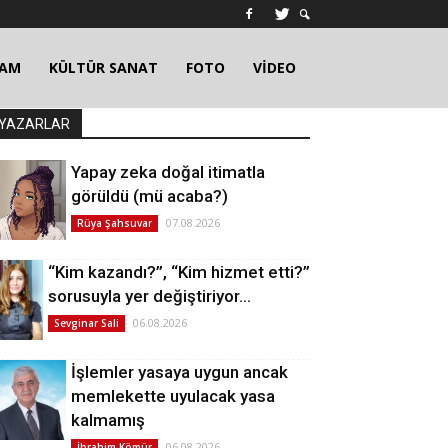
ŞAM
KÜLTÜR SANAT
FOTO
VİDEO
YAZARLAR
Yapay zeka doğal itimatla
görüldü (mü acaba?)
07.08.2026
Rüya Şahsuvar
“Kim kazandı?”, “Kim hizmet etti?”
sorusuyla yer değiştiriyor…
06.08.2026
Sevginar Sali
İşlemler yasaya uygun ancak
memlekette uyulacak yasa
kalmamış
06.08.2026
İbrahim Kömür