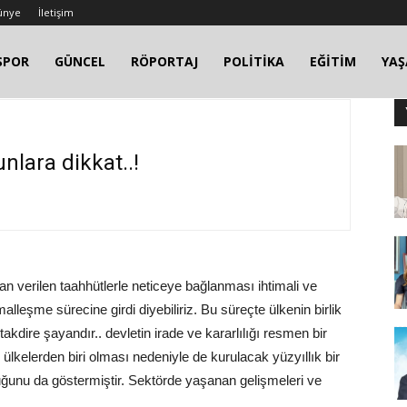
ünye
İletişim
SPOR
GÜNCEL
RÖPORTAJ
POLİTİKA
EĞİTİM
YA
nlara dikkat..!
n verilen taahhütlerle neticeye bağlanması ihtimali ve
alleşme sürecine girdi diyebiliriz. Bu süreçte ülkenin birlik
takdire şayandır.. devletin irade ve kararlılığı resmen bir
 ülkelerden biri olması nedeniyle de kurulacak yüzyıllık bir
ğunu da göstermiştir. Sektörde yaşanan gelişmeleri ve