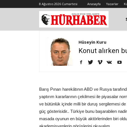
8 Ağustos 2026 Cumartesi
Anasayfa
Yazarlar
K
Hüseyin Kuru
Konut alırken bu
Barış Pınarı harekâtının ABD ve Rusya tarafında
yaptırım kararlarının çekilmesi ile piyasalar norm
ve bütünlük içinde milli bir duruş sergilemesi de 
güç gösterisidir.. Türkiye bunu başarabilen nadir
masada oyunun en büyük aktörlerinden biri oldu
akademisyenlerin görüşlerini okuyalım..