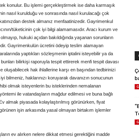
potek konulur. Bu işlemi gerçekleştirmek ise daha karmaşık
in nasıl kurulduğu ve sonrasında nasıl kurulacağı çok
katınızdan destek almanız menfaatinizedir. Gayrimenkul
ının/tüketicinin çok iyi bilgi alamamasıdır. Aracı kurum ve
lı olmayıp, hukuki açıdan bakıldığında yaşanan sorunların
. Gayrimenkulün ücretini ödeyip teslim alamayan
larında yaptıkları sözleşmenin iptalini isteyebilir ya da
 bunları bilirkişi raporuyla tespit ettirerek menfi tespit davası
 oluşabilecek hak ihlallerine karşı en başından tedbirinizi
Ç
b
iyi bilmeniz, haklarınızı koruyarak davanızın sonucunun
hibi olmak isteyenlerin bu isteklerinden nemalanan
G
ğı” yöntemi ile vatandaşların mağdur edilmesi ve buna bağlı
v almak piyasada kolaylaştırılmış görünürken, fiyat
“
 görünen işin arkasında yasal olmayan birtakım işlemler
T
G
rın ev alırken nelere dikkat etmesi gerektiğini madde