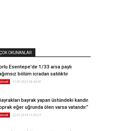
ÇOK OKUNANLAR
orlu Esentepe'de 1/33 arsa paylı
ağımsız bölüm icradan satılıktır
13.09.2023 08:44:00
üncel
Bayrakları bayrak yapan üstündeki kandır.
oprak eğer uğrunda ölen varsa vatandır.”
22.03.2014 11:45:27
üncel