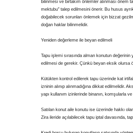
bilinmesi ve birtakım önlemler alınması önem ta
mektubu” talep edilmesini önerir. Bu husus ayrık 
doğabilecek sorunları önlemek için bizzat gezilm
doğan haklar bilinmelidir.
Yeniden değerleme ile beyan edilmeli
Tapu işlemi sırasında alman konutun değerinin
edilmesi de gerekir. Çünkü beyan eksik olursa öd
Kütükten kontrol edilerek tapu üzerinde kat irtif
izninin alınıp alınmadığına dikkat edilmelidir. Ak
yapı kullanım izinlerinde binanın, komşularla ve 
Satılan konut aile konutu ise üzerinde hakkı olan
Zira ileride açılabilecek tapu iptal davasında, tap
Kredi borcu bulunan konutların satışında yönte