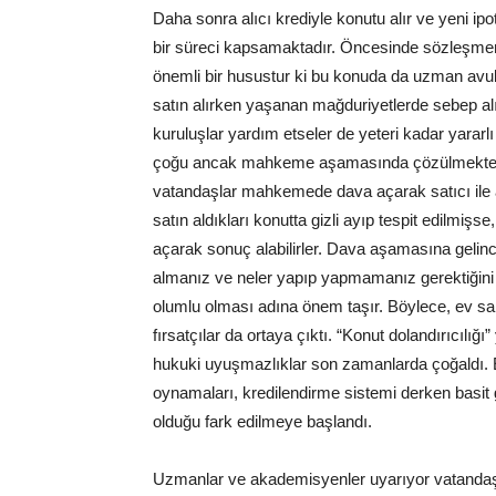
Daha sonra alıcı krediyle konutu alır ve yeni i
bir süreci kapsamaktadır. Öncesinde sözleşmen
önemli bir husustur ki bu konuda da uzman avu
satın alırken yaşanan mağduriyetlerde sebep alıc
kuruluşlar yardım etseler de yeteri kadar yarar
çoğu ancak mahkeme aşamasında çözülmektedir
vatandaşlar mahkemede dava açarak satıcı ile ara
satın aldıkları konutta gizli ayıp tespit edilmişse,
açarak sonuç alabilirler. Dava aşamasına gelince
almanız ve neler yapıp yapmamanız gerektiğini 
olumlu olması adına önem taşır. Böylece, ev sa
fırsatçılar da ortaya çıktı. “Konut dolandırıcılı
hukuki uyuşmazlıklar son zamanlarda çoğaldı. E
oynamaları, kredilendirme sistemi derken basit
olduğu fark edilmeye başlandı.
Uzmanlar ve akademisyenler uyarıyor vatandaşla