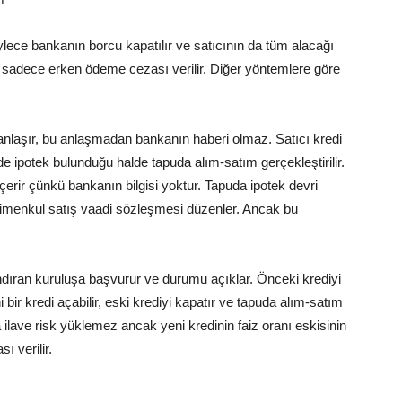
öylece bankanın borcu kapatılır ve satıcının da tüm alacağı
da sadece erken ödeme cezası verilir. Diğer yöntemlere göre
 anlaşır, bu anlaşmadan bankanın haberi olmaz. Satıcı kredi
de ipotek bulunduğu halde tapuda alım-satım gerçekleştirilir.
 içerir çünkü bankanın bilgisi yoktur. Tapuda ipotek devri
yrimenkul satış vaadi sözleşmesi düzenler. Ancak bu
ndıran kuruluşa başvurur ve durumu açıklar. Önceki krediyi
 bir kredi açabilir, eski krediyi kapatır ve tapuda alım-satım
a ilave risk yüklemez ancak yeni kredinin faiz oranı eskisinin
 verilir.