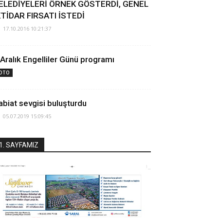
ELEDİYELERİ ÖRNEK GÖSTERDİ, GENEL
KTİDAR FIRSATI İSTEDİ
17.10.2016 10:21:37
 Aralık Engelliler Günü programı
OTO
abiat sevgisi buluşturdu
05.07.2019 15:09:45
1. SAYFAMIZ