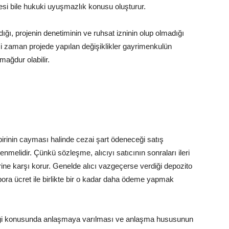
si bile hukuki uyuşmazlık konusu oluşturur.
ı, projenin denetiminin ve ruhsat izninin olup olmadığı
kimi zaman projede yapılan değişiklikler gayrimenkulün
 mağdur olabilir.
birinin cayması halinde cezai şart ödeneceği satış
enmelidir. Çünkü sözleşme, alıcıyı satıcının sonraları ileri
rine karşı korur. Genelde alıcı vazgeçerse verdiği depozito
pora ücret ile birlikte bir o kadar daha ödeme yapmak
eği konusunda anlaşmaya varılması ve anlaşma hususunun