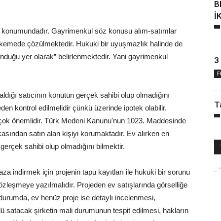
B
İ
ici konumundadır. Gayrimenkul söz konusu alım-satımlar
hkemede çözülmektedir. Hukuki bir uyuşmazlık halinde de
nduğu yer olarak” belirlenmektedir. Yani gayrimenkul
3
F
 aldığı satıcının konutun gerçek sahibi olup olmadığını
T
en kontrol edilmelidir çünkü üzerinde ipotek olabilir.
e çok önemlidir. Türk Medeni Kanunu'nun 1023. Maddesinde
kasından satın alan kişiyi korumaktadır. Ev alırken en
gerçek sahibi olup olmadığını bilmektir.
aza indirmek için projenin tapu kayıtları ile hukuki bir sorunu
özleşmeye yazılmalıdır. Projeden ev satışlarında görselliğe
 durumda, ev henüz proje ise detaylı incelenmesi,
lü satacak şirketin mali durumunun tespit edilmesi, hakların