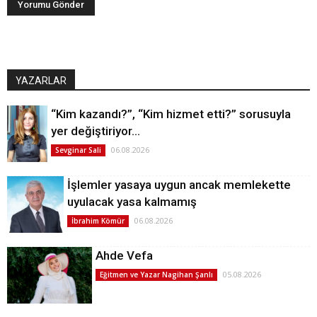
YAZARLAR
“Kim kazandı?”, “Kim hizmet etti?” sorusuyla
yer değiştiriyor…
06.08.2026
Sevginar Sali
İşlemler yasaya uygun ancak memlekette
uyulacak yasa kalmamış
06.08.2026
İbrahim Kömür
Ahde Vefa
05.08.2026
Eğitmen ve Yazar Nagihan Şanlı