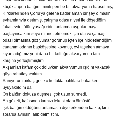
küçük Japon balığını minik pembe bir akvaryuma hapsetmiş,
Kırklareli'nden Çorlu'ya gelene kadar aman bir şey olmasın
evhamlarıyla getirmiş, çalışma odası niyeti ile döşediğim
fakat evde tütün yasağı ciddi anlamda uygulanmaya
başlayınca kim-seye minnet etmemek için ütü ve çamaşır
odası olmasına göz yumar görünüp içten içe hiddetlendiğim
caaanım odanın başköşesine koymuş, evi taşırken atmaya
kıyamadığımız yeni daha bir koltuğu akvaryumun tam
karşına yerleştirmiştim.
Akşamları kafam çok doluyken akvaryumun ışığını yakacak
güya rahatlayacaktım.
Sanıyorum birkaç gece o koltukta balıklara bakarken
uyuyakaldım da!
On balığın dokuza düşmesi çok uzun sürmedi.
En güzeli, kafasında kırmızı lekesi olanı ölmüştü.
Işık balığın öldüğünü anlamasın diye erkenden kalkıp, kim
sorarsa aynısını alıp gelmiştim.