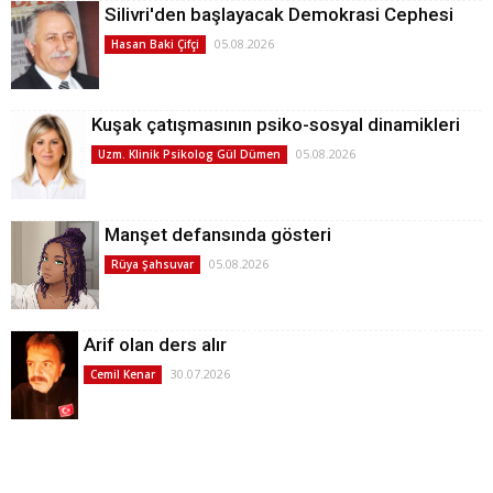
Silivri'den başlayacak Demokrasi Cephesi
05.08.2026
Hasan Baki Çifçi
Kuşak çatışmasının psiko-sosyal dinamikleri
05.08.2026
Uzm. Klinik Psikolog Gül Dümen
Manşet defansında gösteri
05.08.2026
Rüya Şahsuvar
Arif olan ders alır
30.07.2026
Cemil Kenar