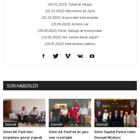
(09.01.2023) Tuhaf bir hikaye
(22.12.2022) Mevsimsiz bir öykü
(25.10.2022) Aramızdaki kahramanlar
(29.09.2022) Acelem var
(28.06.2022) Deniz Kabuğu ile konuşmalar
(14.06.2022) Her zaman böyle miydi?
(24.05.2022) Kahramanın paltosu
SON HABERLER
Güncel
Güncel
Güncel
Silivri AK Parti'den
Silivri AK Parti'de iki yeni
Silivri Saadet Partisi'nden
büyüklere gönül ziyareti
isim rozet taktı
Emniyet Müdürü