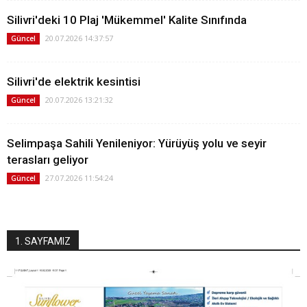
Silivri'deki 10 Plaj 'Mükemmel' Kalite Sınıfında
20.07.2026 14:37:57
Güncel
Silivri'de elektrik kesintisi
20.07.2026 13:21:32
Güncel
Selimpaşa Sahili Yenileniyor: Yürüyüş yolu ve seyir
terasları geliyor
27.07.2026 11:54:24
Güncel
1. SAYFAMIZ