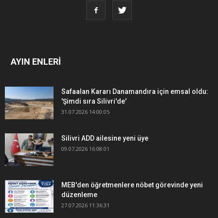
AYIN ENLERİ
Safaalan Kararı Danamandıra için emsal oldu:
'Şimdi sıra Silivri'de'
31.07.2026 14:00:05
Silivri ADD ailesine yeni üye
09.07.2026 16:08:01
MEB'den öğretmenlere nöbet görevinde yeni
düzenleme
27.07.2026 11:36:31