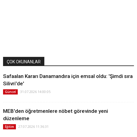
ÇOK OKUNANLAR
Safaalan Kararı Danamandıra için emsal oldu: 'Şimdi sıra
Silivri'de'
31.07.2026 14:00:05
Güncel
MEB'den öğretmenlere nöbet görevinde yeni
düzenleme
27.07.2026 11:36:31
Eğitim