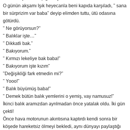
O günün akşamı Işık heyecanla beni kapıda karşıladı, " sana
bir sürprizim var baba" deyip elimden tuttu, ütü odasına
götürdü.
" Ne görüyorsun?"
" Balıklar işte…"
" Dikkatli bak."
" Bakıyorum."
" Kırmızı lekeliye bak baba!"
" Bakıyorum işte kızım"
"Değişikliği fark etmedin mi?"
" Yooo!"
" Balık büyümüş baba!"
" Demek bütün balık yemlerini o yemiş, vay namusuz!"
İkinci balık aramızdan ayrılmadan önce yatalak oldu. İki gün
çekti!
Önce hava motorunun akıntısına kaptırdı kendi sonra bir
köşede hareketsiz ölmeyi bekledi, aynı dünyayı paylaştığı