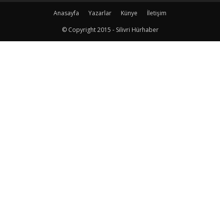
Anasayfa
Yazarlar
Künye
İletişim
© Copyright 2015 - Silivri Hürhaber