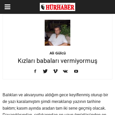
Ali Gülcü
Kızları babaları vermiyormuş
Balıkları ve akvaryumu aldığım gece keyiflenmiş oturup bir
de yazı karalamıştım şimdi meraklanıp yazının tarihine
baktım; kasım ayında aradan tam iki sene geçmiş olacak.
Dayanıklısından, cefakarından en uzun ömürlüsünden on