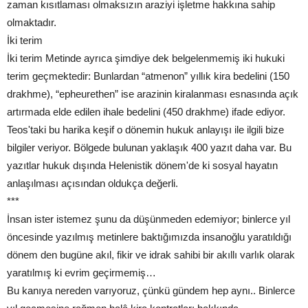
zaman kısıtlaması olmaksızın araziyi işletme hakkına sahip
olmaktadır.
İki terim
İki terim Metinde ayrıca şimdiye dek belgelenmemiş iki hukuki
terim geçmektedir: Bunlardan “atmenon” yıllık kira bedelini (150
drakhme), “epheurethen” ise arazinin kiralanması esnasında açık
artırmada elde edilen ihale bedelini (450 drakhme) ifade ediyor.
Teos'taki bu harika keşif o dönemin hukuk anlayışı ile ilgili bize
bilgiler veriyor. Bölgede bulunan yaklaşık 400 yazıt daha var. Bu
yazıtlar hukuk dışında Helenistik dönem'de ki sosyal hayatın
anlaşılması açısından oldukça değerli.
***
İnsan ister istemez şunu da düşünmeden edemiyor; binlerce yıl
öncesinde yazılmış metinlere baktığımızda insanoğlu yaratıldığı
dönem den bugüne akıl, fikir ve idrak sahibi bir akıllı varlık olarak
yaratılmış ki evrim geçirmemiş…
Bu kanıya nereden varıyoruz, çünkü gündem hep aynı.. Binlerce