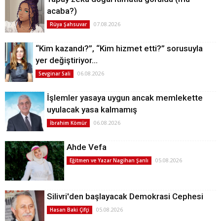
acaba?)
07.08.2026
Rüya Şahsuvar
“Kim kazandı?”, “Kim hizmet etti?” sorusuyla
yer değiştiriyor…
06.08.2026
Sevginar Sali
İşlemler yasaya uygun ancak memlekette
uyulacak yasa kalmamış
06.08.2026
İbrahim Kömür
Ahde Vefa
05.08.2026
Eğitmen ve Yazar Nagihan Şanlı
Silivri'den başlayacak Demokrasi Cephesi
05.08.2026
Hasan Baki Çifçi