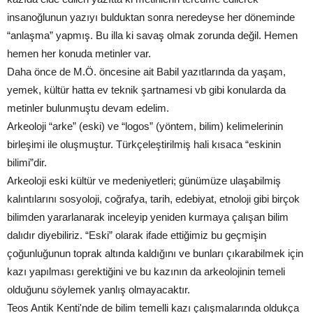
insanoğlunun yazıyı bulduktan sonra neredeyse her döneminde
“anlaşma” yapmış. Bu illa ki savaş olmak zorunda değil. Hemen
hemen her konuda metinler var.
Daha önce de M.Ö. öncesine ait Babil yazıtlarında da yaşam,
yemek, kültür hatta ev teknik şartnamesi vb gibi konularda da
metinler bulunmuştu devam edelim.
Arkeoloji “arke” (eski) ve “logos” (yöntem, bilim) kelimelerinin
birleşimi ile oluşmuştur. Türkçeleştirilmiş hali kısaca “eskinin
bilimi”dir.
Arkeoloji eski kültür ve medeniyetleri; günümüze ulaşabilmiş
kalıntılarını sosyoloji, coğrafya, tarih, edebiyat, etnoloji gibi birçok
bilimden yararlanarak inceleyip yeniden kurmaya çalışan bilim
dalıdır diyebiliriz. “Eski” olarak ifade ettiğimiz bu geçmişin
çoğunluğunun toprak altında kaldığını ve bunları çıkarabilmek için
kazı yapılması gerektiğini ve bu kazının da arkeolojinin temeli
olduğunu söylemek yanlış olmayacaktır.
Teos Antik Kenti'nde de bilim temelli kazı çalışmalarında oldukça