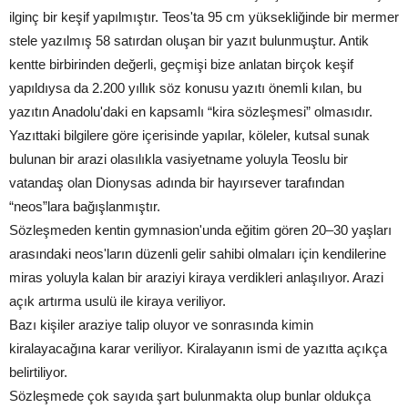
ilginç bir keşif yapılmıştır. Teos'ta 95 cm yüksekliğinde bir mermer
stele yazılmış 58 satırdan oluşan bir yazıt bulunmuştur. Antik
kentte birbirinden değerli, geçmişi bize anlatan birçok keşif
yapıldıysa da 2.200 yıllık söz konusu yazıtı önemli kılan, bu
yazıtın Anadolu'daki en kapsamlı “kira sözleşmesi” olmasıdır.
Yazıttaki bilgilere göre içerisinde yapılar, köleler, kutsal sunak
bulunan bir arazi olasılıkla vasiyetname yoluyla Teoslu bir
vatandaş olan Dionysas adında bir hayırsever tarafından
“neos”lara bağışlanmıştır.
Sözleşmeden kentin gymnasion'unda eğitim gören 20–30 yaşları
arasındaki neos'ların düzenli gelir sahibi olmaları için kendilerine
miras yoluyla kalan bir araziyi kiraya verdikleri anlaşılıyor. Arazi
açık artırma usulü ile kiraya veriliyor.
Bazı kişiler araziye talip oluyor ve sonrasında kimin
kiralayacağına karar veriliyor. Kiralayanın ismi de yazıtta açıkça
belirtiliyor.
Sözleşmede çok sayıda şart bulunmakta olup bunlar oldukça