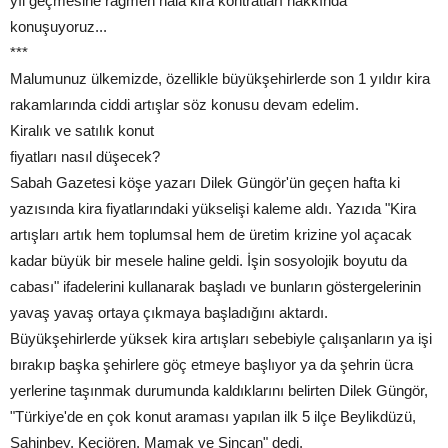
yıl geçmesine rağmen halâ kira kontratları hakkında
konuşuyoruz...
***
Malumunuz ülkemizde, özellikle büyükşehirlerde son 1 yıldır kira
rakamlarında ciddi artışlar söz konusu devam edelim.
Kiralık ve satılık konut
fiyatları nasıl düşecek?
Sabah Gazetesi köşe yazarı Dilek Güngör'ün geçen hafta ki
yazısında kira fiyatlarındaki yükselişi kaleme aldı. Yazıda "Kira
artışları artık hem toplumsal hem de üretim krizine yol açacak
kadar büyük bir mesele haline geldi. İşin sosyolojik boyutu da
cabası" ifadelerini kullanarak başladı ve bunların göstergelerinin
yavaş yavaş ortaya çıkmaya başladığını aktardı.
Büyükşehirlerde yüksek kira artışları sebebiyle çalışanların ya işi
bırakıp başka şehirlere göç etmeye başlıyor ya da şehrin ücra
yerlerine taşınmak durumunda kaldıklarını belirten Dilek Güngör,
"Türkiye'de en çok konut araması yapılan ilk 5 ilçe Beylikdüzü,
Şahinbey, Keçiören, Mamak ve Sincan" dedi.