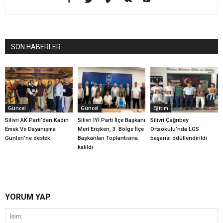
SON HABERLER
Güncel
Güncel
Eğitim
Silivri AK Parti’den Kadın
Silivri İYİ Parti İlçe Başkanı
Silivri Çağrıbey
Emek Ve Dayanışma
Mert Erişken, 3. Bölge İlçe
Ortaokulu’nda LGS
Günleri’ne destek
Başkanları Toplantısına
başarısı ödüllendirildi
katıldı
YORUM YAP