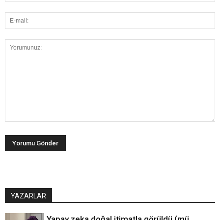
YAZARLAR
Yapay zeka doğal itimatla görüldü (mü