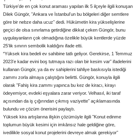
Türkiye'de en çok konut araması yapılan ilk 5 ilçeyle ilgili konuşan
Dilek Güngör, "Ankara ve İstanbul'un bu bölgeleri diğer semtlere
göre bir nebze daha ucuz" dedi. Hükümetin kira yükselişlerine
geçici de olsa sınırlama getirdiğine dikkat çeken Güngör, bunu
uygulayanların çok olmadığına özelikle büyük kentlerde yüzde
25'lik sınırın sembolik kaldığını ifade etti.
“Yüksek kira bedeli ev sahibine tatlı geliyor. Gerekirse, 1 Temmuz
2023'e kadar evini boş tutmaya razı olan bir kesim var" ifadelerini
kullanan Güngör, ya da ev sahiplerini tahliye baskısıyla istediği
zammı zorla almaya çalıştığını belirtti. Güngör, konuyla ilgili
olarak "Fahiş kira zammı yapınca bu kez de kiracı, kirayı
ödeyemiyor, evdeki eşyalara zarar veriyor. Velhasıl, iki taraf
açısından da iş çığırından çıkmış vaziyette" açıklamasında
bulundu ve çözüm önerisini paylaştı.
Yüksek kira artışlarına ilişkin çözümüyle ilgili "Konut edinme
toplumun büyük kesimi için imkânsız hale geldiğine göre,
ivedilikle sosyal konut projelerini devreye almak gerekiyor"