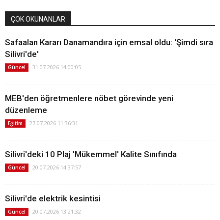
ÇOK OKUNANLAR
Safaalan Kararı Danamandıra için emsal oldu: 'Şimdi sıra
Silivri'de'
31.07.2026 14:00:05
Güncel
MEB'den öğretmenlere nöbet görevinde yeni
düzenleme
27.07.2026 11:36:31
Eğitim
Silivri'deki 10 Plaj 'Mükemmel' Kalite Sınıfında
20.07.2026 14:37:57
Güncel
Silivri'de elektrik kesintisi
20.07.2026 13:21:32
Güncel