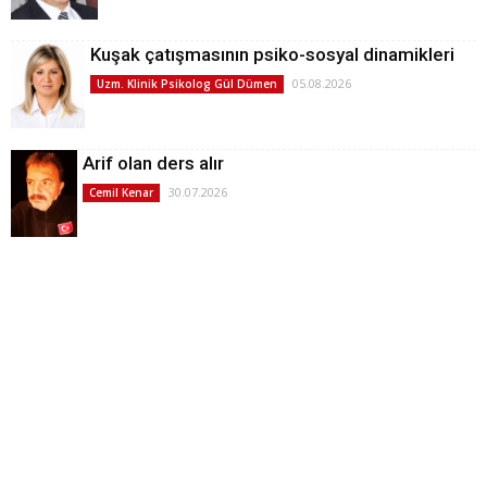
Kuşak çatışmasının psiko-sosyal dinamikleri
05.08.2026
Uzm. Klinik Psikolog Gül Dümen
Arif olan ders alır
30.07.2026
Cemil Kenar