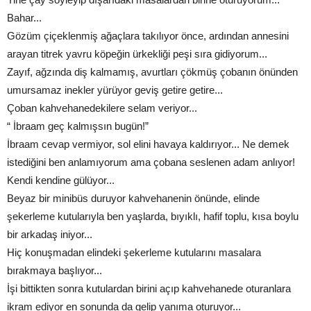
Bahar...
Gözüm çiçeklenmiş ağaçlara takılıyor önce, ardından annesini
arayan titrek yavru köpeğin ürkekliği peşi sıra gidiyorum...
Zayıf, ağzında diş kalmamış, avurtları çökmüş çobanın önünden
umursamaz inekler yürüyor geviş getire getire...
Çoban kahvehanedekilere selam veriyor...
“ İbraam geç kalmışsın bugün!”
İbraam cevap vermiyor, sol elini havaya kaldırıyor... Ne demek
istediğini ben anlamıyorum ama çobana seslenen adam anlıyor!
Kendi kendine gülüyor...
Beyaz bir minibüs duruyor kahvehanenin önünde, elinde
şekerleme kutularıyla ben yaşlarda, bıyıklı, hafif toplu, kısa boylu
bir arkadaş iniyor...
Hiç konuşmadan elindeki şekerleme kutularını masalara
bırakmaya başlıyor...
İşi bittikten sonra kutulardan birini açıp kahvehanede oturanlara
ikram ediyor en sonunda da gelip yanıma oturuyor...