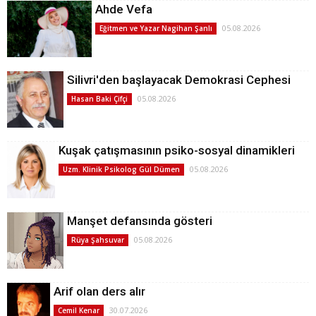
Ahde Vefa
05.08.2026
Eğitmen ve Yazar Nagihan Şanlı
Silivri'den başlayacak Demokrasi Cephesi
05.08.2026
Hasan Baki Çifçi
Kuşak çatışmasının psiko-sosyal dinamikleri
05.08.2026
Uzm. Klinik Psikolog Gül Dümen
Manşet defansında gösteri
05.08.2026
Rüya Şahsuvar
Arif olan ders alır
30.07.2026
Cemil Kenar