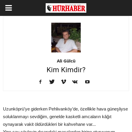
Ali Gülcü
Kim Kimdir?
Uzunköprü’ye giderken Pehlivanköy’de, özellikle hava güneşliyse
soluklanmayı sevdiğim, genelde kasketli amcaların kâğıt
oynayarak vakit öldürdükleri bir kahvehane var...
Yine çay söyleyip dışarıdaki masalardan birine oturuyorum...