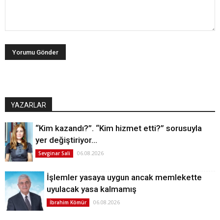
YAZARLAR
“Kim kazandı?”. “Kim hizmet etti?” sorusuyla
yer değiştiriyor…
06.08.2026
Sevginar Sali
İşlemler yasaya uygun ancak memlekette
uyulacak yasa kalmamış
06.08.2026
İbrahim Kömür