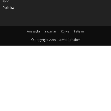
Spor
Politika
Anasayfa
Yazarlar
Künye
İletişim
© Copyright 2015 - Silivri Hürhaber