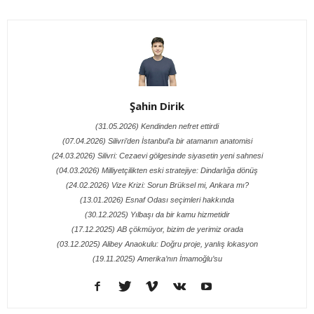
Şahin Dirik
(31.05.2026) Kendinden nefret ettirdi
(07.04.2026) Silivri’den İstanbul’a bir atamanın anatomisi
(24.03.2026) Silivri: Cezaevi gölgesinde siyasetin yeni sahnesi
(04.03.2026) Milliyetçilikten eski stratejiye: Dindarlığa dönüş
(24.02.2026) Vize Krizi: Sorun Brüksel mi, Ankara mı?
(13.01.2026) Esnaf Odası seçimleri hakkında
(30.12.2025) Yılbaşı da bir kamu hizmetidir
(17.12.2025) AB çökmüyor, bizim de yerimiz orada
(03.12.2025) Alibey Anaokulu: Doğru proje, yanlış lokasyon
(19.11.2025) Amerika’nın İmamoğlu’su