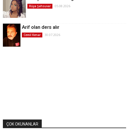
05.08.2026
Rüya Şahsuvar
Arif olan ders alır
30.07.2026
Cemil Kenar
ÇOK OKUNANLAR