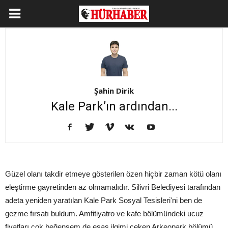
Şahin Dirik
Kale Park’ın ardından...
Güzel olanı takdir etmeye gösterilen özen hiçbir zaman kötü olanı
eleştirme gayretinden az olmamalıdır. Silivri Belediyesi tarafından
adeta yeniden yaratılan Kale Park Sosyal Tesisleri'ni ben de
gezme fırsatı buldum. Amfitiyatro ve kafe bölümündeki ucuz
fiyatları çok beğensem de esas ilgimi çeken Arkeopark bölümü