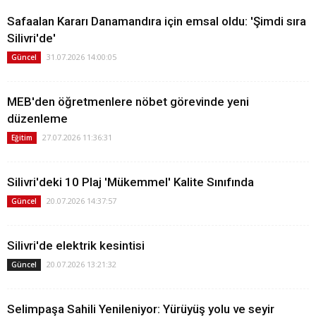
Safaalan Kararı Danamandıra için emsal oldu: 'Şimdi sıra
Silivri'de'
31.07.2026 14:00:05
Güncel
MEB'den öğretmenlere nöbet görevinde yeni
düzenleme
27.07.2026 11:36:31
Eğitim
Silivri'deki 10 Plaj 'Mükemmel' Kalite Sınıfında
20.07.2026 14:37:57
Güncel
Silivri'de elektrik kesintisi
20.07.2026 13:21:32
Güncel
Selimpaşa Sahili Yenileniyor: Yürüyüş yolu ve seyir