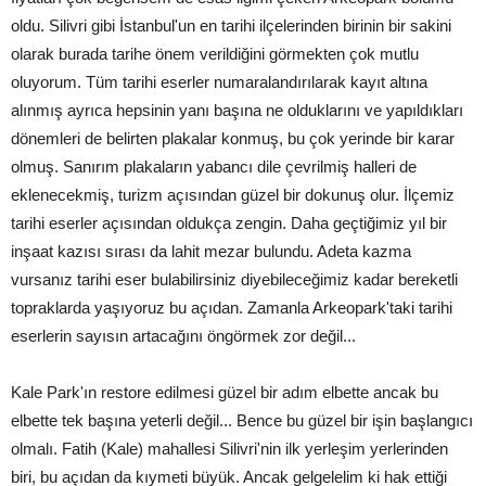
oldu. Silivri gibi İstanbul'un en tarihi ilçelerinden birinin bir sakini
olarak burada tarihe önem verildiğini görmekten çok mutlu
oluyorum. Tüm tarihi eserler numaralandırılarak kayıt altına
alınmış ayrıca hepsinin yanı başına ne olduklarını ve yapıldıkları
dönemleri de belirten plakalar konmuş, bu çok yerinde bir karar
olmuş. Sanırım plakaların yabancı dile çevrilmiş halleri de
eklenecekmiş, turizm açısından güzel bir dokunuş olur. İlçemiz
tarihi eserler açısından oldukça zengin. Daha geçtiğimiz yıl bir
inşaat kazısı sırası da lahit mezar bulundu. Adeta kazma
vursanız tarihi eser bulabilirsiniz diyebileceğimiz kadar bereketli
topraklarda yaşıyoruz bu açıdan. Zamanla Arkeopark'taki tarihi
eserlerin sayısın artacağını öngörmek zor değil...
Kale Park'ın restore edilmesi güzel bir adım elbette ancak bu
elbette tek başına yeterli değil... Bence bu güzel bir işin başlangıcı
olmalı. Fatih (Kale) mahallesi Silivri'nin ilk yerleşim yerlerinden
biri, bu açıdan da kıymeti büyük. Ancak gelgelelim ki hak ettiği