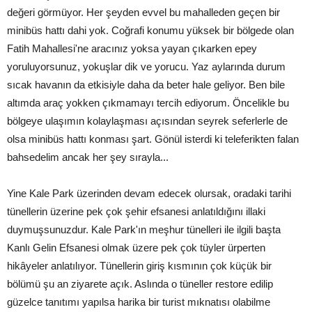
değeri görmüyor. Her şeyden evvel bu mahalleden geçen bir
minibüs hattı dahi yok. Coğrafi konumu yüksek bir bölgede olan
Fatih Mahallesi'ne aracınız yoksa yayan çıkarken epey
yoruluyorsunuz, yokuşlar dik ve yorucu. Yaz aylarında durum
sıcak havanın da etkisiyle daha da beter hale geliyor. Ben bile
altımda araç yokken çıkmamayı tercih ediyorum. Öncelikle bu
bölgeye ulaşımın kolaylaşması açısından seyrek seferlerle de
olsa minibüs hattı konması şart. Gönül isterdi ki teleferikten falan
bahsedelim ancak her şey sırayla...
Yine Kale Park üzerinden devam edecek olursak, oradaki tarihi
tünellerin üzerine pek çok şehir efsanesi anlatıldığını illaki
duymuşsunuzdur. Kale Park'ın meşhur tünelleri ile ilgili başta
Kanlı Gelin Efsanesi olmak üzere pek çok tüyler ürperten
hikâyeler anlatılıyor. Tünellerin giriş kısmının çok küçük bir
bölümü şu an ziyarete açık. Aslında o tüneller restore edilip
güzelce tanıtımı yapılsa harika bir turist mıknatısı olabilme