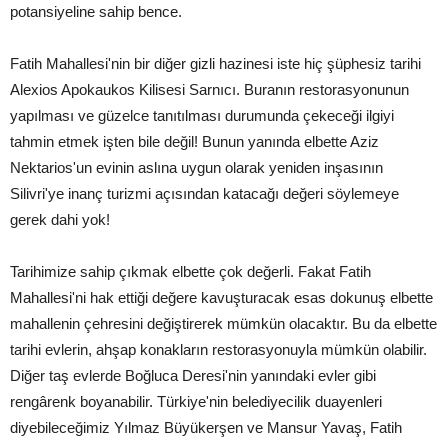
potansiyeline sahip bence.
Fatih Mahallesi'nin bir diğer gizli hazinesi iste hiç şüphesiz tarihi
Alexios Apokaukos Kilisesi Sarnıcı. Buranın restorasyonunun
yapılması ve güzelce tanıtılması durumunda çekeceği ilgiyi
tahmin etmek işten bile değil! Bunun yanında elbette Aziz
Nektarios'un evinin aslına uygun olarak yeniden inşasının
Silivri'ye inanç turizmi açısından katacağı değeri söylemeye
gerek dahi yok!
Tarihimize sahip çıkmak elbette çok değerli. Fakat Fatih
Mahallesi'ni hak ettiği değere kavuşturacak esas dokunuş elbette
mahallenin çehresini değiştirerek mümkün olacaktır. Bu da elbette
tarihi evlerin, ahşap konakların restorasyonuyla mümkün olabilir.
Diğer taş evlerde Boğluca Deresi'nin yanındaki evler gibi
rengârenk boyanabilir. Türkiye'nin belediyecilik duayenleri
diyebileceğimiz Yılmaz Büyükerşen ve Mansur Yavaş, Fatih