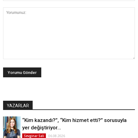
YAZARLAR
“Kim kazandı?”, “Kim hizmet etti?” sorusuyla
yer değiştiriyor…
06.08.2026
Sevginar Sali