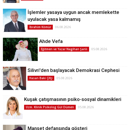
İşlemler yasaya uygun ancak memlekette
uyulacak yasa kalmamış
06.08.2026
İbrahim Kömür
Ahde Vefa
05.08.2026
Eğitmen ve Yazar Nagihan Şanlı
Silivri'den başlayacak Demokrasi Cephesi
05.08.2026
Hasan Baki Çifçi
Kuşak çatışmasının psiko-sosyal dinamikleri
05.08.2026
Uzm. Klinik Psikolog Gül Dümen
Manşet defansında gösteri