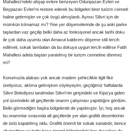
Mahallesi'ndeki ahşap evlere benzeyen Odunpazarı Evleri ve
Beypazarı Evleri'ni restore ederek bu bölgeleri birer turizm cenneti
haline getirmişler ve çok övgü almışlardı. Aynısı Silivri için de
mümkün kılınamaz mı? Yine yer döşemelerinde de şu anki parke
taşlardan vaz geçilip belki daha az fonksiyonel ancak tarihi doku
ile çok daha uyumlu olan Arnavut kaldırımı döşeme stili tercih
edilmeli, sokak lambaları da bu dokuya uygun tercih edilirse Fatih
Mahallesi adeta baştan yaratılmış bir turizm cennetine dönmez
mi?
Konumuzla alakası yok ancak madem şehircilikle ilgili fikir
üretiyoruz, aklıma gelmişken söyleyeyim; geçtiğimiz haftalarda
Silivri Belediyesi tarafından Silivri'nin girişindeki ve Kipa'ya giden
yol üzerindeki alt geçitlerde onarım çalışması yapıldığını gördüm.
Belki görmediğim başka bölgelerde de yapılmıştır. İyi, hoş ancak
bu onarımlar sırasında alt geçitlerde yer alan grafitti desenlerinin
de üstü kapatılmış oldu. Grafitti önemli bir sokak sanatıdır, bence
alt geçitlere ve hatta başa önemli bölgelerdeki boş duvarlara da