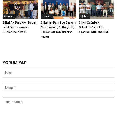
Güncel
Güncel
Eğitim
Silivri AK Parti’den Kadın
Silivri İYİ Parti İlçe Başkanı
Silivri Çağrıbey
Emek Ve Dayanışma
Mert Erişken, 3. Bölge İlçe
Ortaokulu’nda LGS
Günleri’ne destek
Başkanları Toplantısına
başarısı ödüllendirildi
katıldı
YORUM YAP