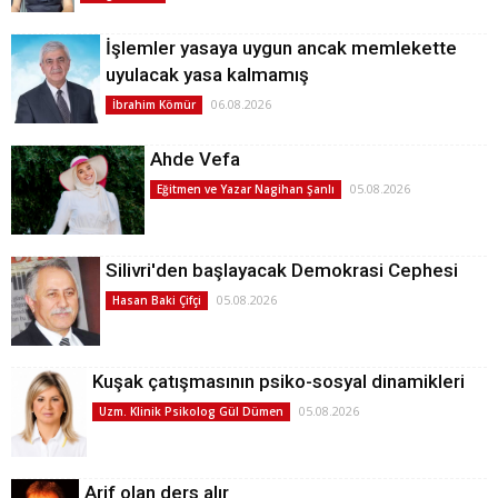
İşlemler yasaya uygun ancak memlekette
uyulacak yasa kalmamış
06.08.2026
İbrahim Kömür
Ahde Vefa
05.08.2026
Eğitmen ve Yazar Nagihan Şanlı
Silivri'den başlayacak Demokrasi Cephesi
05.08.2026
Hasan Baki Çifçi
Kuşak çatışmasının psiko-sosyal dinamikleri
05.08.2026
Uzm. Klinik Psikolog Gül Dümen
Arif olan ders alır