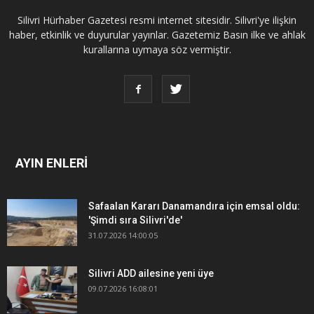
Silivri Hürhaber Gazetesi resmi internet sitesidir. Silivri'ye ilişkin
haber, etkinlik ve duyurular yayınlar. Gazetemiz Basın ilke ve ahlak
kurallarına uymaya söz vermiştir.
AYIN ENLERİ
Safaalan Kararı Danamandıra için emsal oldu:
'Şimdi sıra Silivri'de'
31.07.2026 14:00:05
Silivri ADD ailesine yeni üye
09.07.2026 16:08:01