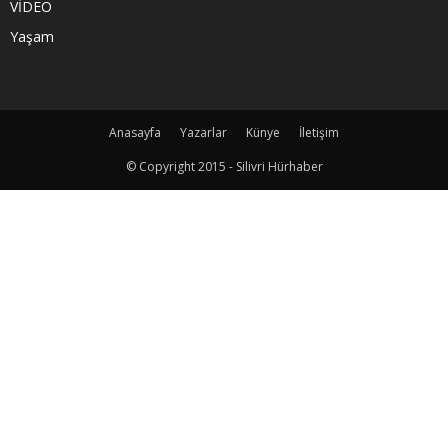
VİDEO
Yaşam
Anasayfa
Yazarlar
Künye
İletişim
© Copyright 2015 - Silivri Hürhaber