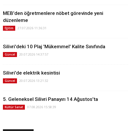
MEB'den öğretmenlere nöbet görevinde yeni
düzenleme
27.07.2026 11:36:31
Eğitim
Silivri'deki 10 Plaj 'Mükemmel' Kalite Sınıfında
20.07.2026 14:37:57
Güncel
Silivri'de elektrik kesintisi
20.07.2026 13:21:32
Güncel
5. Geleneksel Silivri Panayırı 14 Ağustos’ta
07.08.2026 15:58:39
Kültür Sanat