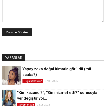
YAZARLAR
Yapay zeka doğal itimatla görüldü (mü
acaba?)
07.08.2026
Rüya Şahsuvar
“Kim kazandı?”, “Kim hizmet etti?” sorusuyla
yer değiştiriyor…
06.08.2026
Sevginar Sali