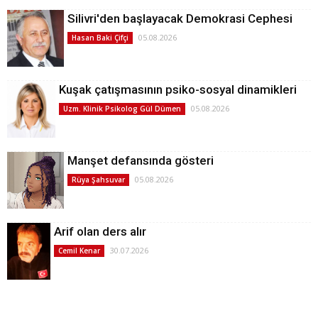
Silivri'den başlayacak Demokrasi Cephesi
05.08.2026
Hasan Baki Çifçi
Kuşak çatışmasının psiko-sosyal dinamikleri
05.08.2026
Uzm. Klinik Psikolog Gül Dümen
Manşet defansında gösteri
05.08.2026
Rüya Şahsuvar
Arif olan ders alır
30.07.2026
Cemil Kenar