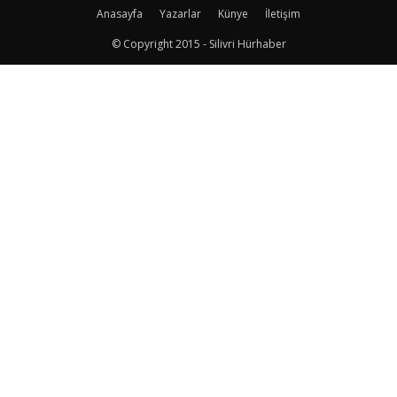
Anasayfa
Yazarlar
Künye
İletişim
© Copyright 2015 - Silivri Hürhaber