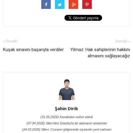
« Önceki
Sonraki »
Kuşak sınavını başarıyla verdiler
Yılmaz: Hak sahiplerinin hakkını
almasını sağlayacağız
Şahin Dirik
(31.05.2026) Kendinden nefret ettirdi
(07.04.2026) Silivri’den İstanbul’a bir atamanın anatomisi
(24.03.2026) Silivri: Cezaevi gölgesinde siyasetin yeni sahnesi