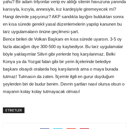
yahu? Bir adam trilyonlar verip ev aldığı sitenin havuzuna yanında
karısıyla, kızıyla, annesiyle, kız kardeşiyle giremeyecek mi?
Hangi devirde yaşıyoruz? AKP sandıkta layığını bulduktan sonra
en kısa sürede gerekli yasal düzenlemelerin yapılıp kanunen bu
tarz uygulamaların önüne geçilmesi şart.
Bence birileri de Volkan Başkanı en kısa sürede uyarsın. 3-5 oy
fazla alacağım diye 300-500 oy kaybediyor. Bu tarz uygulamalar
böyle yaklaşımlar Silivri gibi yerlerde hoş karşılanmaz. Belki
Konya ya da Yozgat falan gibi bir yerin ilçelerinde belediye
başkanı olsaydı oralarda hoş karşılanırdı ama o maya burada
tutmaz! Tutmasın da zaten. İlçemle ilgili en gurur duyduğum
şeylerden biri de budur benim. Devrin şartları nasıl olursa olsun o
mayanın kolay kolay tutmayacak olması!
ETİKETLER