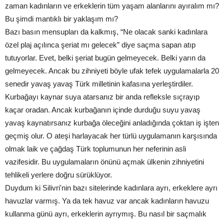
zaman kadınların ve erkeklerin tüm yaşam alanlarını ayıralım mı?
Bu şimdi mantıklı bir yaklaşım mı?
Bazı basın mensupları da kalkmış, “Ne olacak sanki kadınlara
özel plaj açılınca şeriat mı gelecek” diye saçma sapan atıp
tutuyorlar. Evet, belki şeriat bugün gelmeyecek. Belki yarın da
gelmeyecek. Ancak bu zihniyeti böyle ufak tefek uygulamalarla 20
senedir yavaş yavaş Türk milletinin kafasına yerleştirdiler.
Kurbağayı kaynar suya atarsanız bir anda refleksle sıçrayıp
kaçar oradan. Ancak kurbağanın içinde durduğu suyu yavaş
yavaş kaynatırsanız kurbağa öleceğini anladığında çoktan iş işten
geçmiş olur. O ateşi harlayacak her türlü uygulamanın karşısında
olmak laik ve çağdaş Türk toplumunun her neferinin asli
vazifesidir. Bu uygulamaların önünü açmak ülkenin zihniyetini
tehlikeli yerlere doğru sürüklüyor.
Duydum ki Silivri'nin bazı sitelerinde kadınlara ayrı, erkeklere ayrı
havuzlar varmış. Ya da tek havuz var ancak kadınların havuzu
kullanma günü ayrı, erkeklerin ayrıymış. Bu nasıl bir saçmalık