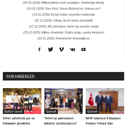
(04.03.2026) Milliyetçilikten eski stratejiye: Dindarlığa dönüş
(24.02.2026) Vize Krizi: Sorun Brüksel mi, Ankara mı?
(13.01.2026) Esnaf Odası seçimleri hakkında
(30.12.2025) Yılbaşı da bir kamu hizmetidir
(17.12.2025) AB çökmüyor, bizim de yerimiz orada
(03.12.2025) Alibey Anaokulu: Doğru proje, yanlış lokasyon
(19.11.2025) Amerika’nın İmamoğlu’su
SON HABERLER
Kültür Sanat
Güncel
Güncel
Silivri sahilinde şiir ve
'Silivri'ye yatırımların
MHP İstanbul İl Başkanı
hikâyeler yüreklere
takibini sürdürüyoruz'
Volkan Yılmaz'dan