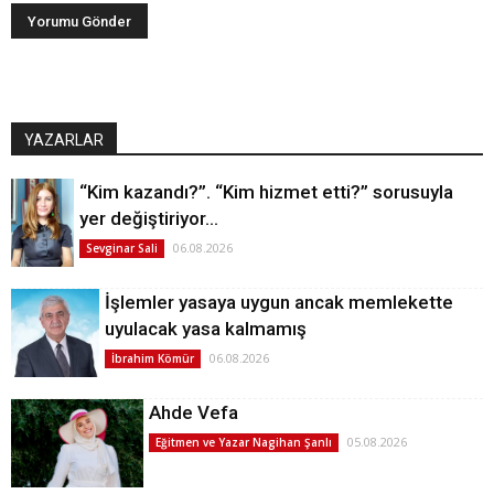
YAZARLAR
“Kim kazandı?”. “Kim hizmet etti?” sorusuyla
yer değiştiriyor…
06.08.2026
Sevginar Sali
İşlemler yasaya uygun ancak memlekette
uyulacak yasa kalmamış
06.08.2026
İbrahim Kömür
Ahde Vefa
05.08.2026
Eğitmen ve Yazar Nagihan Şanlı