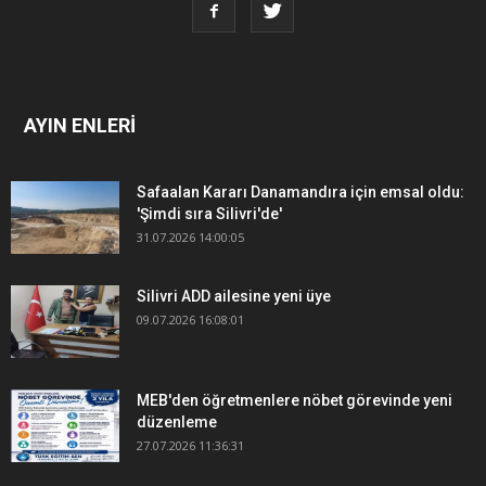
AYIN ENLERİ
Safaalan Kararı Danamandıra için emsal oldu:
'Şimdi sıra Silivri'de'
31.07.2026 14:00:05
Silivri ADD ailesine yeni üye
09.07.2026 16:08:01
MEB'den öğretmenlere nöbet görevinde yeni
düzenleme
27.07.2026 11:36:31