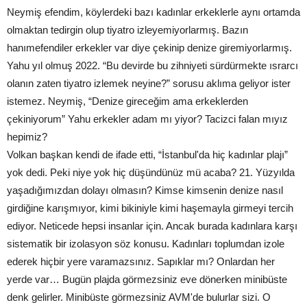
Neymiş efendim, köylerdeki bazı kadınlar erkeklerle aynı ortamda
olmaktan tedirgin olup tiyatro izleyemiyorlarmış. Bazın
hanımefendiler erkekler var diye çekinip denize giremiyorlarmış.
Yahu yıl olmuş 2022. “Bu devirde bu zihniyeti sürdürmekte ısrarcı
olanın zaten tiyatro izlemek neyine?” sorusu aklıma geliyor ister
istemez. Neymiş, “Denize gireceğim ama erkeklerden
çekiniyorum” Yahu erkekler adam mı yiyor? Tacizci falan mıyız
hepimiz?
Volkan başkan kendi de ifade etti, “İstanbul'da hiç kadınlar plajı”
yok dedi. Peki niye yok hiç düşündünüz mü acaba? 21. Yüzyılda
yaşadığımızdan dolayı olmasın? Kimse kimsenin denize nasıl
girdiğine karışmıyor, kimi bikiniyle kimi haşemayla girmeyi tercih
ediyor. Neticede hepsi insanlar için. Ancak burada kadınlara karşı
sistematik bir izolasyon söz konusu. Kadınları toplumdan izole
ederek hiçbir yere varamazsınız. Sapıklar mı? Onlardan her
yerde var… Bugün plajda görmezsiniz eve dönerken minibüste
denk gelirler. Minibüste görmezsiniz AVM'de bulurlar sizi. O