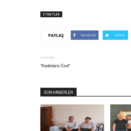
ETİKETLER
PAYLAŞ
Facebook
Twitter
« Önceki
“Kadınlara Özel”
SON HABERLER