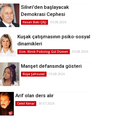
Silivri'den başlayacak
Demokrasi Cephesi
05.08.2026
Hasan Baki Çifçi
Kuşak çatışmasının psiko-sosyal
dinamikleri
05.08.2026
Uzm. Klinik Psikolog Gül Dümen
Manşet defansında gösteri
05.08.2026
Rüya Şahsuvar
Arif olan ders alır
30.07.2026
Cemil Kenar