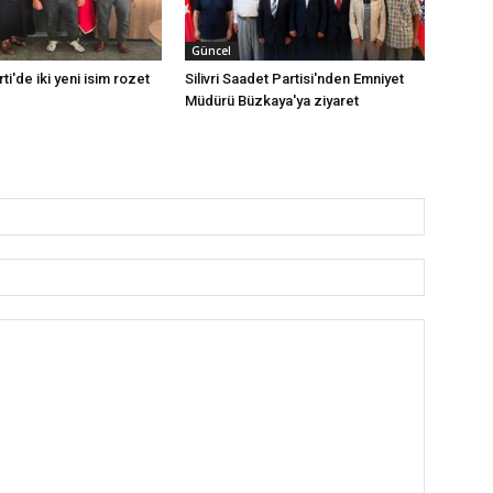
Güncel
rti'de iki yeni isim rozet
Silivri Saadet Partisi'nden Emniyet
Müdürü Büzkaya'ya ziyaret