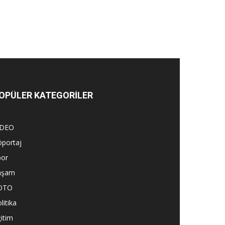
OPÜLER KATEGORİLER
İDEO
öportaj
por
aşam
OTO
litika
itim