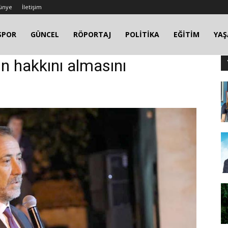
ünye
İletişim
SPOR
GÜNCEL
RÖPORTAJ
POLİTİKA
EĞİTİM
YA
in hakkını almasını