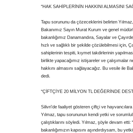
“HAK SAHİPLERİNİN HAKKINI ALMASINI S
Tapu sorununu da çözeceklerini belirten Yılmaz, 
Bakanımız Sayın Murat Kurum ve genel müdürleri
bakanlığımız Danamandıra, Sayalar ve Çayırd
hızlı ve sağlıklı bir şekilde çözülebilmesi için, Ç
sahiplerinin tespiti, kıymet takdirlerinin yapılması
birlikte yapacağımız istişareler ve çalışımalar
hakkını almasını sağlayacağız. Bu vesile ile 
dedi.
“ÇİFTÇİYE 20 MİLYON TL DEĞERİNDE DES
Silivri'de faaliyet gösteren çiftçi ve hayvancıl
Yılmaz, tapu sorununun kendi yetki ve sorum
çalıştıklarını söyledi. Yılmaz, şöyle devam et
bakanlığımızın kapısını aşındırdıysam, bu yetkiyi