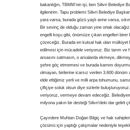
bakanlığın, TBMM'nin işi, ben Silivri Belediye 
ilgilenirim. Tapu problemi Silivri Belediye Başkan
yara varsa, burada gözü yaşlı anne varsa, sıkınt
Bir sevinç de olduğu zaman yine ortak olacağız.
engelli koşu gibi, önümüze çıkan engelleri bire
çözeceğiz. Burada en kutsal hak olan mülkiyet h
edilmesi için mücadele veriyoruz. Biz tarım ve h
arsasını satmasın, o arsalarda ekmeye, dikmeye
şehre göç etmemesi ve burada karnını doyurması i
olmayan, birilerine icarsız verilen 3.600 dönüm 
elde ettiğimiz yerli ve milli arpa tohumunu, saman
çiftçiye soluk olsun diye sizlerle buluşturuyoruz. 
veriyoruz, vermeye devam edeceğiz. Belediyemize
milyona yakın bir desteği Silivri'deki dar gelirli
Çayırdere Muhtarı Doğan Bilgiç ve hak sahipleri
çözümü için yaptığı çalışmalar nedeniyle teşekkür