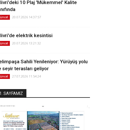
ilivri'deki 10 Plaj 'Mükemmel' Kalite
ınıfında
20.07.2026 14:37:57
üncel
livri'de elektrik kesintisi
20.07.2026 13:21:32
üncel
elimpaşa Sahili Yenileniyor: Yürüyüş yolu
 seyir terasları geliyor
27.07.2026 11:54:24
üncel
1. SAYFAMIZ