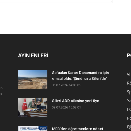
AYIN ENLERİ
P
Safaalan Kararı Danamandıra için
V
emsal oldu: 'Şimdi sıra Silivri'de'
R
31.07.2026 14:00:05
r.
S
a
Y
Silivri ADD ailesine yeni üye
09.07.2026 16:08:01
F
Po
Eğ
MEB'den öğretmenlere nöbet