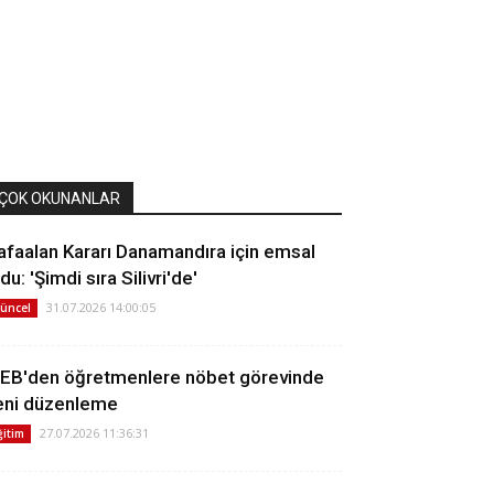
ÇOK OKUNANLAR
afaalan Kararı Danamandıra için emsal
du: 'Şimdi sıra Silivri'de'
31.07.2026 14:00:05
üncel
EB'den öğretmenlere nöbet görevinde
eni düzenleme
27.07.2026 11:36:31
ğitim