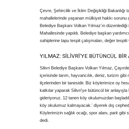
Çevre, Şehircilik ve İklim Değişikliği Bakanlığ
mahallelerinde yaşanan mülkiyet hakkı sorunu çö
Belediye Başkanı Volkan Yılmaz'ın düzenlediği 
Mahallesinde yapıldı. Belediye başkan yardımcıl
sahiplerine tapu tespit çalışmaları, değer tespiti ve
YILMAZ: SİLİVRİ'YE BÜTÜNCÜL Bİ
Silivri Belediye Başkanı Volkan Yılmaz, Çayırde
içerisinde tarım, hayvancılık, deniz, turizm gib
ilçelerinden bir tanesidir. Biz köylerimize oy
katkılar yaparak Silivri'ye bütüncül bir anlayışla
gideriyoruz. 12 tanen köy okulumuzdan başladık
köy okulumuz kalmayacak.' diyerek dış cepheden
Köylerimizin sağlık ocağı, spor alanı, park gibi 
dedi.