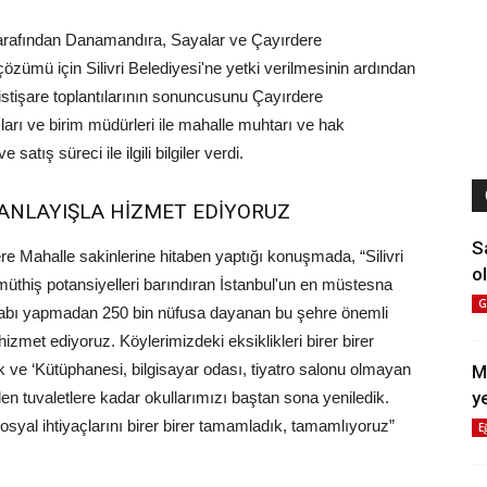
ı tarafından Danamandıra, Sayalar ve Çayırdere
zümü için Silivri Belediyesi'ne yetki verilmesinin ardından
istişare toplantılarının sonuncusunu Çayırdere
arı ve birim müdürleri ile mahalle muhtarı ve hak
 satış süreci ile ilgili bilgiler verdi.
R ANLAYIŞLA HİZMET EDİYORUZ
S
re Mahalle sakinlerine hitaben yaptığı konuşmada, “Silivri
ol
i müthiş potansiyelleri barındıran İstanbul'un en müstesna
G
 hesabı yapmadan 250 bin nüfusa dayanan bu şehre önemli
 hizmet ediyoruz. Köylerimizdeki eksiklikleri birer birer
 ve ‘Kütüphanesi, bilgisayar odası, tiyatro salonu olmayan
M
y
 tuvaletlere kadar okullarımızı baştan sona yeniledik.
sosyal ihtiyaçlarını birer birer tamamladık, tamamlıyoruz”
E