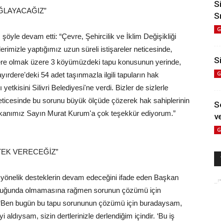
S
AĞLAYACAĞIZ”
S
G
şöyle devam etti: “Çevre, Şehircilik ve İklim Değişikliği
mizle yaptığımız uzun süreli istişareler neticesinde,
Si
ere olmak üzere 3 köyümüzdeki tapu konusunun yerinde,
G
ayırdere'deki 54 adet taşınmazla ilgili tapuların hak
 yetkisini Silivri Belediyesi'ne verdi. Bizler de sizlerle
 neticesinde bu sorunu büyük ölçüde çözerek hak sahiplerinin
S
Bakanımız Sayın Murat Kurum'a çok teşekkür ediyorum.”
ve
G
TEK VERECEĞİZ”
ara yönelik desteklerin devam edeceğini ifade eden Başkan
luluğunda olmamasına rağmen sorunun çözümü için
ti: “Ben bugün bu tapu sorununun çözümü için buradaysam,
 aldıysam, sizin dertlerinizle derlendiğim içindir. ‘Bu iş