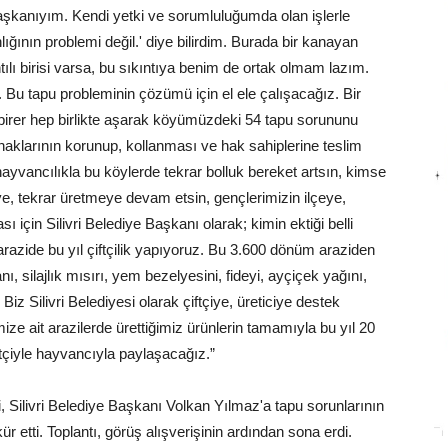
Başkanıyım. Kendi yetki ve sorumluluğumda olan işlerle
lığının problemi değil.' diye bilirdim. Burada bir kanayan
ılı birisi varsa, bu sıkıntıya benim de ortak olmam lazım.
 Bu tapu probleminin çözümü için el ele çalışacağız. Bir
r birer hep birlikte aşarak köyümüzdeki 54 tapu sorununu
aklarının korunup, kollanması ve hak sahiplerine teslim
ayvancılıkla bu köylerde tekrar bolluk bereket artsın, kimse
, tekrar üretmeye devam etsin, gençlerimizin ilçeye,
çin Silivri Belediye Başkanı olarak; kimin ektiği belli
arazide bu yıl çiftçilik yapıyoruz. Bu 3.600 dönüm araziden
ı, silajlık mısırı, yem bezelyesini, fideyi, ayçiçek yağını,
Biz Silivri Belediyesi olarak çiftçiye, üreticiye destek
 ait arazilerde ürettiğimiz ürünlerin tamamıyla bu yıl 20
 çitçiyle hayvancıyla paylaşacağız.”
, Silivri Belediye Başkanı Volkan Yılmaz'a tapu sorunlarının
 etti. Toplantı, görüş alışverişinin ardından sona erdi.