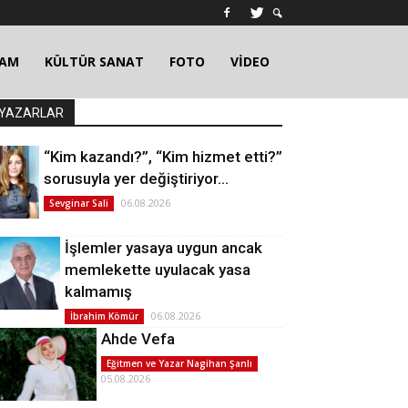
ŞAM
KÜLTÜR SANAT
FOTO
VİDEO
YAZARLAR
“Kim kazandı?”, “Kim hizmet etti?”
sorusuyla yer değiştiriyor…
06.08.2026
Sevginar Sali
İşlemler yasaya uygun ancak
memlekette uyulacak yasa
kalmamış
06.08.2026
İbrahim Kömür
Ahde Vefa
Eğitmen ve Yazar Nagihan Şanlı
05.08.2026