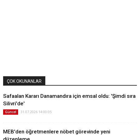
ÇOK OKUNANLAR
Safaalan Kararı Danamandıra için emsal oldu: 'Şimdi sıra
Silivri'de'
31.07.2026 14:00:05
Güncel
MEB'den öğretmenlere nöbet görevinde yeni
düzenleme