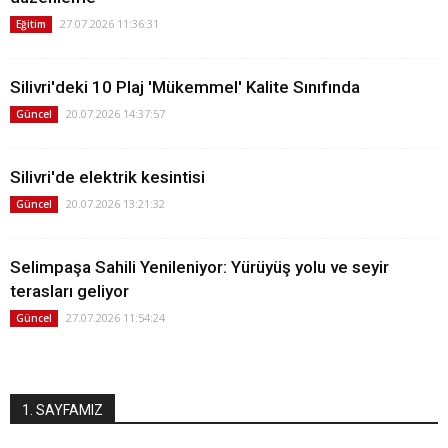
27.07.2026 11:36:31
Eğitim
Silivri'deki 10 Plaj 'Mükemmel' Kalite Sınıfında
20.07.2026 14:37:57
Güncel
Silivri'de elektrik kesintisi
20.07.2026 13:21:32
Güncel
Selimpaşa Sahili Yenileniyor: Yürüyüş yolu ve seyir
terasları geliyor
27.07.2026 11:54:24
Güncel
1. SAYFAMIZ