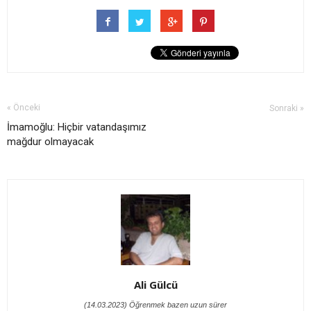
« Önceki
Sonraki »
İmamoğlu: Hiçbir vatandaşımız
mağdur olmayacak
Ali Gülcü
(14.03.2023) Öğrenmek bazen uzun sürer