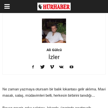
Ali Gülcü
İzler
Ne zaman yazmaya otursam bir balık lokantası gelir aklıma. Mavi
masalı, salaş, müdavimleri belli, herkesin birbirini tanıdığı…
Beyaz peynir, roka salatası, lakerda, üzerinde zeytinyağı