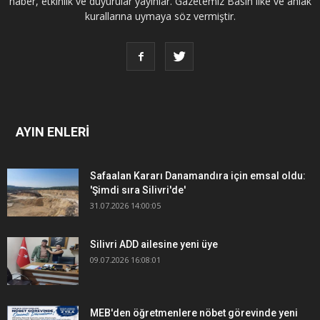
haber, etkinlik ve duyurular yayınlar. Gazetemiz Basın ilke ve ahlak
kurallarına uymaya söz vermiştir.
AYIN ENLERİ
Safaalan Kararı Danamandıra için emsal oldu:
'Şimdi sıra Silivri'de'
31.07.2026 14:00:05
Silivri ADD ailesine yeni üye
09.07.2026 16:08:01
MEB'den öğretmenlere nöbet görevinde yeni