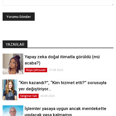
YAZARLAR
Yapay zeka doğal itimatla görüldü (mü
acaba?)
07.08.2026
Rüya Şahsuvar
“Kim kazandı?”, “Kim hizmet etti?” sorusuyla
yer değiştiriyor…
06.08.2026
Sevginar Sali
İşlemler yasaya uygun ancak memlekette
uyulacak yasa kalmamış