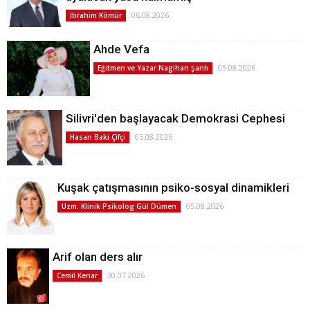
06.08.2026
İbrahim Kömür
Ahde Vefa
05.08.2026
Eğitmen ve Yazar Nagihan Şanlı
Silivri'den başlayacak Demokrasi Cephesi
05.08.2026
Hasan Baki Çifçi
Kuşak çatışmasının psiko-sosyal dinamikleri
05.08.2026
Uzm. Klinik Psikolog Gül Dümen
Arif olan ders alır
30.07.2026
Cemil Kenar