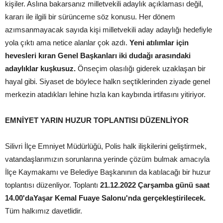
kişiler. Aslına bakarsanız milletvekili adaylık açıklaması değil,
kararı ile ilgili bir sürünceme söz konusu. Her dönem
azımsanmayacak sayıda kişi milletvekili aday adaylığı hedefiyle
yola çıktı ama netice alanlar çok azdı.
Yeni atılımlar için
hevesleri kıran Genel Başkanları iki dudağı arasındaki
adaylıklar kuşkusuz.
Önseçim olasılığı giderek uzaklaşan bir
hayal gibi. Siyaset de böylece halkn seçtiklerinden ziyade genel
merkezin atadıkları lehine hızla kan kaybında irtifasını yitiriyor.
EMNİYET YARIN HUZUR TOPLANTISI DÜZENLİYOR
Silivri İlçe Emniyet Müdürlüğü, Polis halk ilişkilerini geliştirmek,
vatandaşlarımızın sorunlarına yerinde çözüm bulmak amacıyla
İlçe Kaymakamı ve Belediye Başkanının da katılacağı bir huzur
toplantısı düzenliyor. Toplantı
21.12.2022 Çarşamba günü saat
14.00'daYaşar Kemal Fuaye Salonu'nda gerçekleştirilecek.
Tüm halkımız davetlidir.