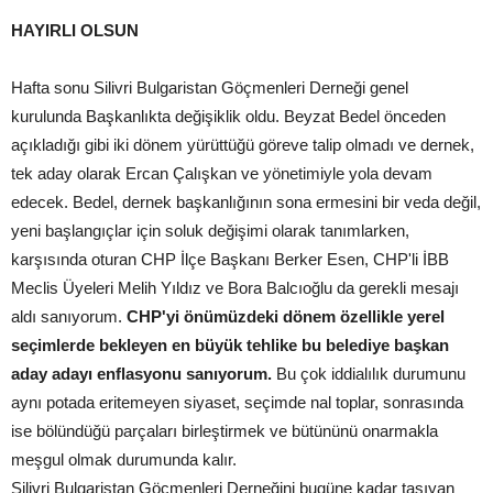
HAYIRLI OLSUN
Hafta sonu Silivri Bulgaristan Göçmenleri Derneği genel
kurulunda Başkanlıkta değişiklik oldu. Beyzat Bedel önceden
açıkladığı gibi iki dönem yürüttüğü göreve talip olmadı ve dernek,
tek aday olarak Ercan Çalışkan ve yönetimiyle yola devam
edecek. Bedel, dernek başkanlığının sona ermesini bir veda değil,
yeni başlangıçlar için soluk değişimi olarak tanımlarken,
karşısında oturan CHP İlçe Başkanı Berker Esen, CHP'li İBB
Meclis Üyeleri Melih Yıldız ve Bora Balcıoğlu da gerekli mesajı
aldı sanıyorum.
CHP'yi önümüzdeki dönem özellikle yerel
seçimlerde bekleyen en büyük tehlike bu belediye başkan
aday adayı enflasyonu sanıyorum.
Bu çok iddialılık durumunu
aynı potada eritemeyen siyaset, seçimde nal toplar, sonrasında
ise bölündüğü parçaları birleştirmek ve bütününü onarmakla
meşgul olmak durumunda kalır.
Silivri Bulgaristan Göçmenleri Derneğini bugüne kadar taşıyan