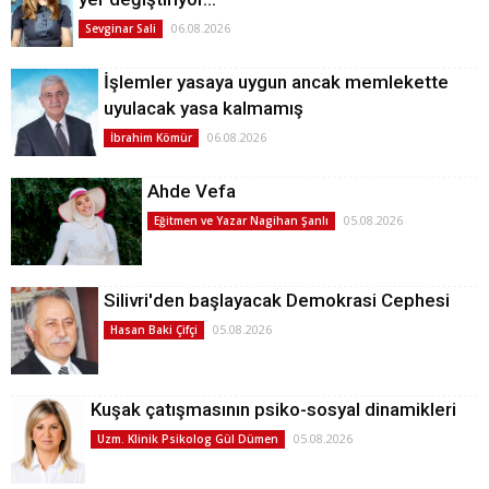
06.08.2026
Sevginar Sali
İşlemler yasaya uygun ancak memlekette
uyulacak yasa kalmamış
06.08.2026
İbrahim Kömür
Ahde Vefa
05.08.2026
Eğitmen ve Yazar Nagihan Şanlı
Silivri'den başlayacak Demokrasi Cephesi
05.08.2026
Hasan Baki Çifçi
Kuşak çatışmasının psiko-sosyal dinamikleri
05.08.2026
Uzm. Klinik Psikolog Gül Dümen