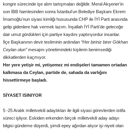
kongre sürecinde işe alım tartışmaları değildir. Meral Akşener'in
son İBB hamlesinden sonra İstanbul'un Belediye Başkanı Ekrem
İmamoğlu'nun siyasi kimliği hususunda CHP ile İYİ Parti arasında
gelip gidenlere hak vermek lazım. İnşallah İYİ Parti'de geleceğe
dair umut gördükleri için partiye kaydını yaptırıyordur insanlar.
İlçe Başkanının devir tesliminin ardından
“Her biriniz birer Gökhan
Ceylan olun”
mesajını yönetimindeki kişilerin benimsediği
dikkatlerden kaçmıyor.
Her yere yetişir mi, yetişemez mi endişeleri tamamen ortadan
kalkmasa da Ceylan, partide de, sahada da varlığını
hissettirmeye başladı.
SİYASET ISINIYOR
5 -25 Aralık milletvekili adaylıkları ile ilgili siyasi görevlerden istifa
süreci işliyor. Eskiden erkenden birçok milletvekili aday adayı
bilgisi gündeme düşerdi, şimdi epey ağırdan alıyor işi niyeti olan