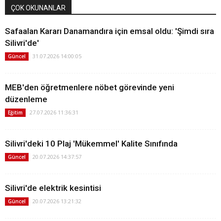
ÇOK OKUNANLAR
Safaalan Kararı Danamandıra için emsal oldu: 'Şimdi sıra
Silivri'de'
31.07.2026 14:00:05
Güncel
MEB'den öğretmenlere nöbet görevinde yeni
düzenleme
27.07.2026 11:36:31
Eğitim
Silivri'deki 10 Plaj 'Mükemmel' Kalite Sınıfında
20.07.2026 14:37:57
Güncel
Silivri'de elektrik kesintisi
20.07.2026 13:21:32
Güncel