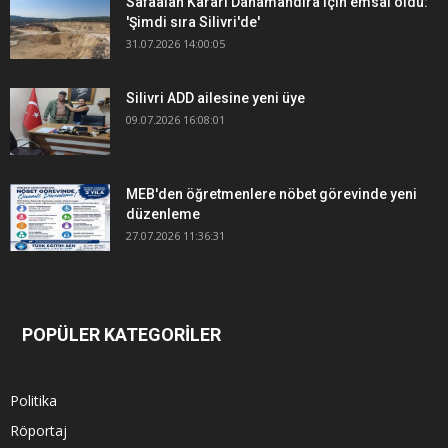
Safaalan Kararı Danamandıra için emsal oldu:
'Şimdi sıra Silivri'de'
31.07.2026 14:00:05
Silivri ADD ailesine yeni üye
09.07.2026 16:08:01
MEB'den öğretmenlere nöbet görevinde yeni
düzenleme
27.07.2026 11:36:31
POPÜLER KATEGORİLER
Politika
Röportaj