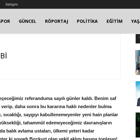
İletişim
SPOR
GÜNCEL
RÖPORTAJ
POLİTİKA
EĞİTİM
YA
İBİ
çeceğimiz referanduma sayılı günler kaldı. Benim saf
 verip, daha sonra bu kararına haklı nedenler bulma
u, sıcaklığı, saygıyı kabullenemeyenler yeni hain planlar
yüksekliği, tahammül edemeyeceğimiz davranışların
da balık avlama ustaları, ülkemi yeteri kadar
r ki soyadı Bozkurt olan vekil aklını başına toplasın!