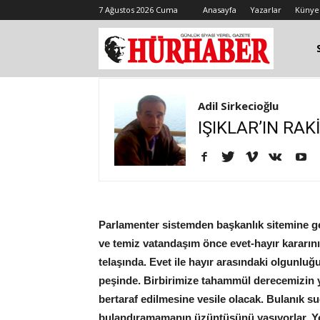
7 Ağustos 2026 Cuma
Anasayfa
Yazarlar
Künye
Adil Sirkecioğlu
IŞIKLAR’IN RAK
Parlamenter sistemden başkanlık sitemine ge
ve temiz vatandaşım önce evet-hayır kararını
telaşında. Evet ile hayır arasındaki olgunluğ
peşinde. Birbirimize tahammül derecemizin 
bertaraf edilmesine vesile olacak. Bulanık su
bulandıramamanın üzüntüsünü yaşıyorlar. Yete