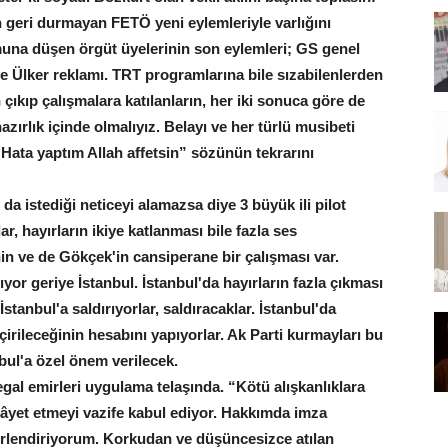
n geri durmayan FETÖ yeni eylemleriyle varlığını
una düşen örgüt üyelerinin son eylemleri; GS genel
ve Ülker reklamı. TRT programlarına bile sızabilenlerden
çıkıp çalışmalara katılanların, her iki sonuca göre de
azırlık içinde olmalıyız. Belayı ve her türlü musibeti
Hata yaptım Allah affetsin” sözünün tekrarını
a istediği neticeyi alamazsa diye 3 büyük ili pilot
ar, hayırların ikiye katlanması bile fazla ses
in ve de Gökçek'in cansiperane bir çalışması var.
ıyor geriye İstanbul. İstanbul'da hayırların fazla çıkması
stanbul'a saldırıyorlar, saldıracaklar. İstanbul'da
çirileceğinin hesabını yapıyorlar. Ak Parti kurmayları bu
nbul'a özel önem verilecek.
legal emirleri uygulama telaşında. “Kötü alışkanlıklara
kâyet etmeyi vazife kabul ediyor. Hakkımda imza
ğerlendiriyorum. Korkudan ve düşüncesizce atılan