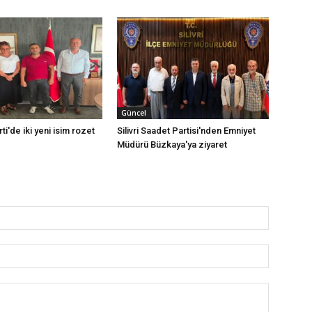
Güncel
rti'de iki yeni isim rozet
Silivri Saadet Partisi'nden Emniyet
Müdürü Büzkaya'ya ziyaret