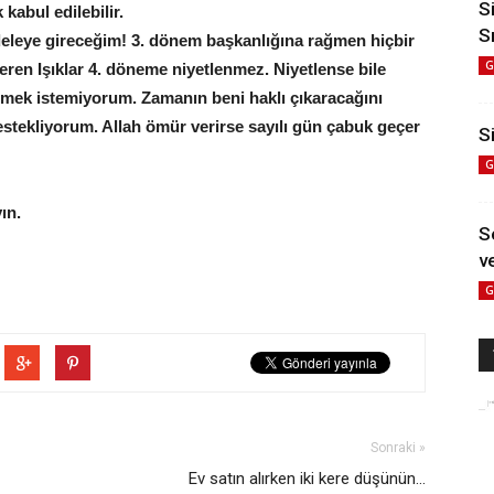
S
kabul edilebilir.
S
adeleye gireceğim! 3. dönem başkanlığına rağmen hiçbir
G
eren Işıklar 4. döneme niyetlenmez. Niyetlense bile
ermek istemiyorum. Zamanın beni haklı çıkaracağını
stekliyorum. Allah ömür verirse sayılı gün çabuk geçer
Si
G
ın.
S
ve
G
Sonraki »
Ev satın alırken iki kere düşünün...