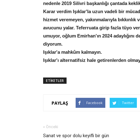
nedenle 2019 Silivri başkanlığı çantada keklik 
Karar verdim Işıklar'la uzun vadeli bir müc
hizmet veremeyen, yakınmalarıyla bıkkınlık v
avucunu yalar. Teferruata girip fazla tüyo v
umuyor, oğlum Emirhan'ın 2024 adaylığını de
diyorum.
Işıklar'a mahkûm kalmayın.
Işıklar'ı alternatifsiz hale getirenlerden olmay
ETİKETLER
PAYLAŞ
Facebook
Twitter
« Önceki
Sanat ve spor dolu keyifli bir gün