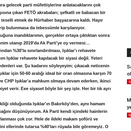
 gelecek parti müfettişlerine anlatacaklarını çok
ısına çıkan FETÖ akrabaları; şefkatli ve babacan bir
ak, teselli etmek de Hürhaber başyazarına kaldı. Hayır
arip bulunmasa da tebessümle karşılanıyor.
lduğuna inandıklarımın, gerçekler ortaya çıktıktan sonra
nim utanıp 2019'da Ak Parti'ye oy vermesi…
fından %30'la sınırlandırılması, Işıklar'ı rehavete
 Işıklar rehavete kapılacak bir siyasi değil. Yeteri
denleri var. Şu kadarını söyleyeyim; çıkacak neticenin
S
ol
ıklar için 50-60 aralığı ideal bir oran olmasına karşın 70
ri ve CHP Işıklar'a mahkum olmaya devam ederken, ikinci
G
et verir. Eee siyaset böyle bir şey işte. Her bir tık ayrı
M
kliği olduğunda Işıklar'ın Bakırköy'den, aynı hamam
y
acağını düşünüyorum. Ak Parti kendi içindeki hainlerin
E
rlanması çok zor. Hele de ildeki makam şoförü ve
ini ellerinde tutarsa %40'ları rüyada bile göremeyiz. O