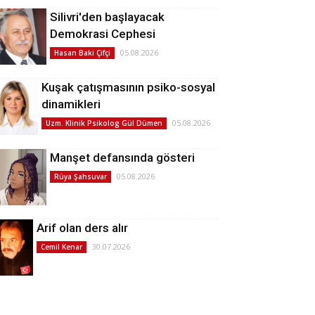
Silivri'den başlayacak
Demokrasi Cephesi
05.08.2026
Hasan Baki Çifçi
Kuşak çatışmasının psiko-sosyal
dinamikleri
05.08.2026
Uzm. Klinik Psikolog Gül Dümen
Manşet defansında gösteri
05.08.2026
Rüya Şahsuvar
Arif olan ders alır
30.07.2026
Cemil Kenar