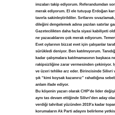
imzaları takip ediyorum. Referandumdan sonra
merak ediyorum. El ele tutuşup Erdoğan karş
tavırla sakinleştirildiler. Sırtlarını sıvazlam
dileğini dengelemek adına yazılan satırlar g
Gazetecilikten daha fazla siyasi kabiliyeti o
ne yazacaklarını çok merak ediyorum. Temen
Evet oylarının bizzat evet için çalışanlar tara
sürükledi deniyor. Ben katılmıyorum. Tanıdığım
kadar çalışmalara katılmamasının başkaca ne
rakipsizliğine zarar vermesinden çekiniyor. Iş
ve üzeri tehlike arz eder. Birincisinde Siliv
şık “kimi koysak kazanırız” rahatlığına sebebiy
anlam ifade ediyor.
Bu köşenin yazarı olarak CHP'de lider değişi
aynı tas devam ettiğinde Silivri'den aday ol
verdiği tahribat yüzünden 2019'a kadar topa
korumaların Ak Parti adayını belirleme yetkis