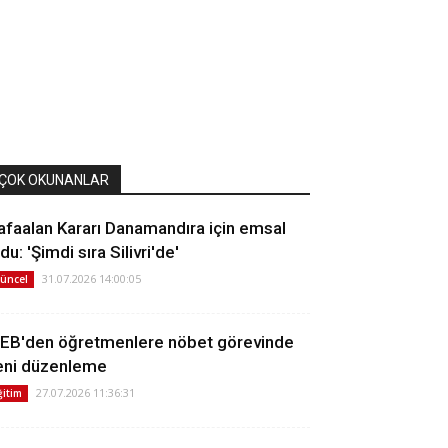
ÇOK OKUNANLAR
afaalan Kararı Danamandıra için emsal
du: 'Şimdi sıra Silivri'de'
31.07.2026 14:00:05
üncel
EB'den öğretmenlere nöbet görevinde
eni düzenleme
27.07.2026 11:36:31
ğitim