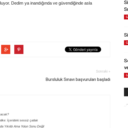
S
oluyor. Dedim ya inandığında ve güvendiğinde asla
S
G
Si
G
S
ve
Sonraki »
G
Bursluluk Sınavı başvuruları başladı
aracak?
hlike: İçerideki sessiz çatlak
ada Yıkıldı Ama Yolun Sonu Değil