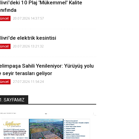
ilivri'deki 10 Plaj 'Mükemmel' Kalite
ınıfında
20.07.2026 14:37:57
üncel
livri'de elektrik kesintisi
20.07.2026 13:21:32
üncel
elimpaşa Sahili Yenileniyor: Yürüyüş yolu
 seyir terasları geliyor
27.07.2026 11:54:24
üncel
1. SAYFAMIZ