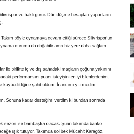
Silivrispor ve haklı gurur. Dün düşme hesapları yapanların
ç.
. Takım böyle oynamaya devam ettiği sürece Silivrispor'un
oynama durumu da doğabilir ama biz yere daha sağlam
 ile birlikte iç ve dış sahadaki maçların çoğuna yakınını
aki performansını puanı isteyişini en iyi bilenlerdenim.
de kaybedildiğine şahit oldum. İnancımı yitirmedim.
ildim. Sonuna kadar desteğimi verdim ki bundan sonrada
ek sezon ise bambaşka olacak. Şuan takımda banko
eceğe ışık tutuyor. Takımda sol bek Mücahit Karagöz,