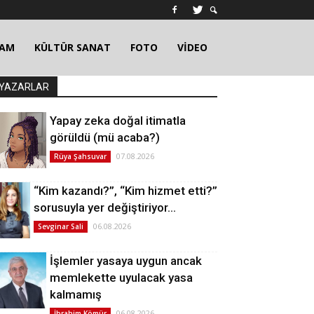
ŞAM
KÜLTÜR SANAT
FOTO
VİDEO
YAZARLAR
Yapay zeka doğal itimatla
görüldü (mü acaba?)
07.08.2026
Rüya Şahsuvar
“Kim kazandı?”, “Kim hizmet etti?”
sorusuyla yer değiştiriyor…
06.08.2026
Sevginar Sali
İşlemler yasaya uygun ancak
memlekette uyulacak yasa
kalmamış
06.08.2026
İbrahim Kömür