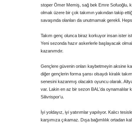
stoper Ömer Memiş, sağ bek Emre Sofuoğlu, ka
olmak üzere bir çok takımın yakından takip etti
savaşında olanları da unutmamak gerekli. Hepsi
Takım genç olunca biraz korkuyor insan ister i
Yeni sezonda hazır askerlerle başlayacak olma
kazanımdır.
Gençlere güvenin onları kaybetmeyin aksine kaz
diğer gençlerin forma şansı olsaydı kiralık takım
senesini kazanmış olacaktı oyuncu olarak. Al
var. Lakin en az bir sezon BAL'da oynamalılar k
Silivrispor'u.
İyi yoldayız, iyi yatırımlar yapılıyor. Kalıcı tes
karşımıza çıkamaz. Dışa bağımlılık ortadan kalka