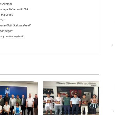
lma Zamanı
 Kalmaya Tahammülü Yok!
lu başlangıç
yor?
ik ruhu öldürüldü maalesef!
ezer geçer!
r yönetim kaybetti!