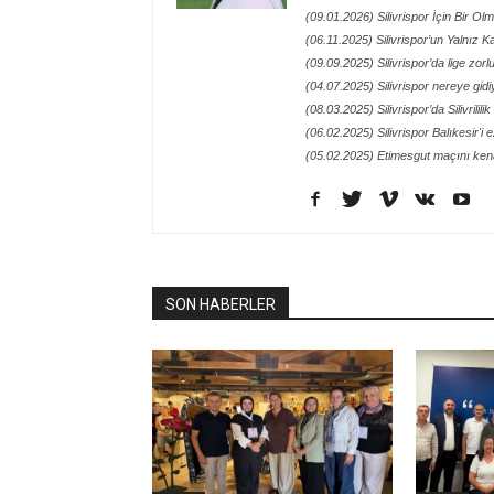
(09.01.2026) Silivrispor İçin Bir O
(06.11.2025) Silivrispor’un Yalnız
(09.09.2025) Silivrispor’da lige zor
(04.07.2025) Silivrispor nereye gidi
(08.03.2025) Silivrispor’da Silivrilil
(06.02.2025) Silivrispor Balıkesir'i 
(05.02.2025) Etimesgut maçını kena
SON HABERLER