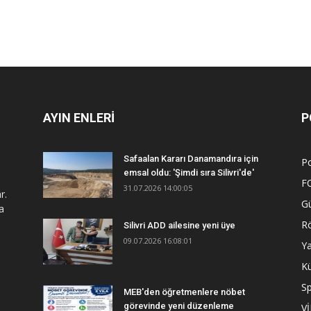
AYIN ENLERİ
P
Safaalan Kararı Danamandıra için
Po
emsal oldu: 'Şimdi sıra Silivri'de'
F
31.07.2026 14:00:05
r.
G
a
R
Silivri ADD ailesine yeni üye
09.07.2026 16:08:01
Y
Kü
S
MEB'den öğretmenlere nöbet
görevinde yeni düzenleme
V