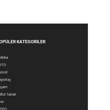
OPÜLER KATEGORİLER
litika
OTO
üncel
öportaj
aşam
ltür Sanat
por
İDEO