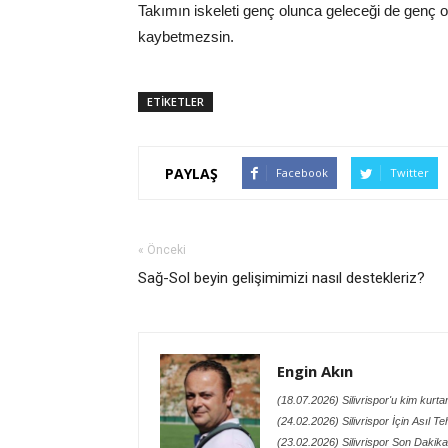
Takımın iskeleti genç olunca geleceği de genç 
kaybetmezsin.
ETİKETLER
PAYLAŞ
Facebook
Twitter
« Önceki
Sağ-Sol beyin gelişimimizi nasıl destekleriz?
Engin Akın
(18.07.2026) Silivrispor'u kim kurt
(24.02.2026) Silivrispor İçin Asıl Te
(23.02.2026) Silivrispor Son Dakik