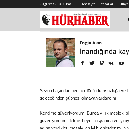
7 Ağustos 2026 Cuma
Anasayfa
Yazarlar
Künye
Engin Akın
İnandığında ka
Sezon başından beri her türlü olumsuzluğa ve kö
geleceğinden şüphesi olmayanlardandım.
Kendime güveniyordum. Bunca yıllık mesleki b
güveniyordum. Teknik heyetin isyanına ve iyi 
adına verdikleri mesaiyi en iyi bilenlerdenim. N