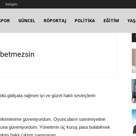
İletişim
SPOR
GÜNCEL
RÖPORTAJ
POLİTİKA
EĞİTİM
YA
ybetmezsin
tü gidişata rağmen iyi ve güzel haklı sevinçlerin
irikimlerime güveniyordum. Oyuncuların samimiyetine
oyuna güveniyordum. Yönetimin üç kuruş para bulabilmek
itekim haklı çıktım sanıyorum.