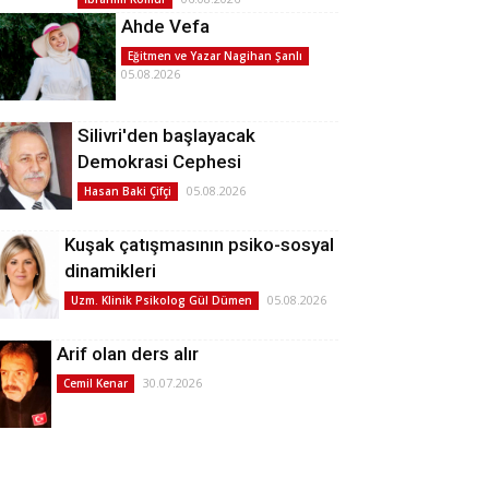
Ahde Vefa
Eğitmen ve Yazar Nagihan Şanlı
05.08.2026
Silivri'den başlayacak
Demokrasi Cephesi
05.08.2026
Hasan Baki Çifçi
Kuşak çatışmasının psiko-sosyal
dinamikleri
05.08.2026
Uzm. Klinik Psikolog Gül Dümen
Arif olan ders alır
30.07.2026
Cemil Kenar