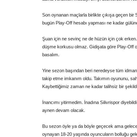
Son oynanan maçlarla birlikte çıkışa geçen bir 
bugün Play-Off hesabı yapması ne kadar gülün
Şuan için ne sevinç ne de hüzün için çok erken
düşme korkusu olmaz. Gidişata göre Play-Off 
basalım.
Yine sezon başından beri neredeyse tüm idmanlar
takip etme imkanım oldu. Takımın oyununu, sahad
Kaybettiğimiz zaman ne kadar talihsiz bir şekil
İnancımı yitirmedim. İnadına Silivrispor diyeb
aynen devam olacak.
Bu sezon öyle ya da böyle geçecek ama gelec
oynayan 18-20 yaşında oyuncuların bolluğu gel