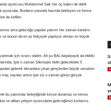
nat oyuncusu Muhammet Sait, her üç kaleci de dahil
ği oyuncular. Bunların yanında hazırda bekleyen ve forma
ne de kefilim.
stemez ama geleceğe yapılan yatırım her zaman kandırır.
k ve bunun da en az bütçeyle yapılıyor olması en büyük
anmak için ısrarcı olalım. Ah şu BAL başlasaydı da eldeki
S
ol
larında. İşte o zaman Silivrispor belki gelecekteki 5
tyapıdan gelerek idmanlara çıkan gençlerden büyük umudum
G
i maç sayıları artsın işte siz o zaman görün gerçek
M
y
islerle bu yatırımlar birleştiğinde kimse duramaz ve kimse
E
r ve alttan yetişen oyuncularla geleceğimizi kurtarırız.