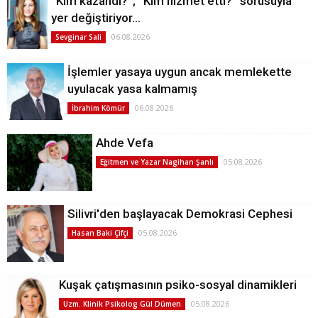
“Kim kazandı?”, “Kim hizmet etti?” sorusuyla
yer değiştiriyor…
06.08.2026
Sevginar Sali
İşlemler yasaya uygun ancak memlekette
uyulacak yasa kalmamış
06.08.2026
İbrahim Kömür
Ahde Vefa
05.08.2026
Eğitmen ve Yazar Nagihan Şanlı
Silivri'den başlayacak Demokrasi Cephesi
05.08.2026
Hasan Baki Çifçi
Kuşak çatışmasının psiko-sosyal dinamikleri
05.08.2026
Uzm. Klinik Psikolog Gül Dümen