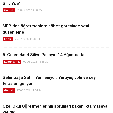
Silivri'de'
31.07.2026 14:00:05
Güncel
MEB'den öğretmenlere nöbet görevinde yeni
düzenleme
27.07.2026 11:36:31
Eğitim
5. Geleneksel Silivri Panayırı 14 Ağustos’ta
07.08.2026 15:58:39
Kültür Sanat
Selimpaşa Sahili Yenileniyor: Yürüyüş yolu ve seyir
terasları geliyor
27.07.2026 11:54:24
Güncel
Özel Okul Öğretmenlerinin sorunları bakanlıkta masaya
yatırıldı