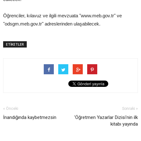
Öğrenciler, kılavuz ve ilgili mevzuata "www.meb.gov.tr" ve
"odsgm.meb.gov.tr" adreslerinden ulaşabilecek.
ETİKETLER
« Önceki
Sonraki »
İnandığında kaybetmezsin
'Öğretmen Yazarlar Dizisi'nin ilk
kitabı yayında