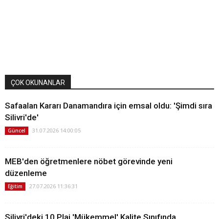
ÇOK OKUNANLAR
Safaalan Kararı Danamandıra için emsal oldu: 'Şimdi sıra
Silivri'de'
31.07.2026 14:00:05
Güncel
MEB'den öğretmenlere nöbet görevinde yeni
düzenleme
27.07.2026 11:36:31
Eğitim
Silivri'deki 10 Plaj 'Mükemmel' Kalite Sınıfında