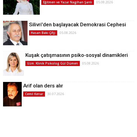
05.08.2026
Eğitmen ve Yazar Nagihan Şanlı
Silivri'den başlayacak Demokrasi Cephesi
05.08.2026
Hasan Baki Çifçi
Kuşak çatışmasının psiko-sosyal dinamikleri
05.08.2026
Uzm. Klinik Psikolog Gül Dümen
Arif olan ders alır
30.07.2026
Cemil Kenar