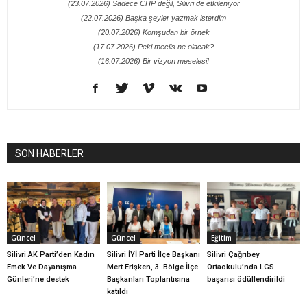
(23.07.2026) Sadece CHP değil, Silivri de etkileniyor
(22.07.2026) Başka şeyler yazmak isterdim
(20.07.2026) Komşudan bir örnek
(17.07.2026) Peki meclis ne olacak?
(16.07.2026) Bir vizyon meselesi!
SON HABERLER
Güncel
Güncel
Eğitim
Silivri AK Parti’den Kadın
Silivri İYİ Parti İlçe Başkanı
Silivri Çağrıbey
Emek Ve Dayanışma
Mert Erişken, 3. Bölge İlçe
Ortaokulu’nda LGS
Günleri’ne destek
Başkanları Toplantısına
başarısı ödüllendirildi
katıldı