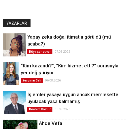
YAZARLAR
Yapay zeka doğal itimatla görüldü (mü
acaba?)
07.08.2026
Rüya Şahsuvar
“Kim kazandı?”, “Kim hizmet etti?” sorusuyla
yer değiştiriyor…
06.08.2026
Sevginar Sali
İşlemler yasaya uygun ancak memlekette
uyulacak yasa kalmamış
06.08.2026
İbrahim Kömür
Ahde Vefa