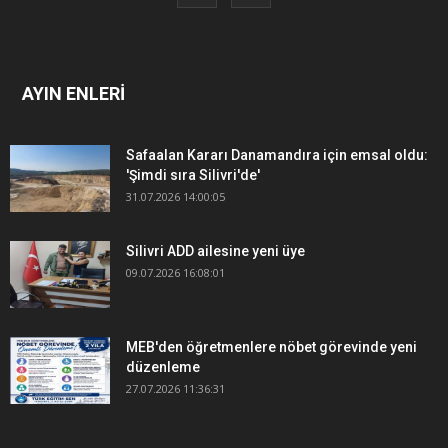
AYIN ENLERİ
Safaalan Kararı Danamandıra için emsal oldu:
'Şimdi sıra Silivri'de'
31.07.2026 14:00:05
Silivri ADD ailesine yeni üye
09.07.2026 16:08:01
MEB'den öğretmenlere nöbet görevinde yeni
düzenleme
27.07.2026 11:36:31