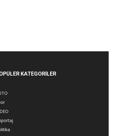
OPÜLER KATEGORİLER
OTO
por
İDEO
öportaj
litika