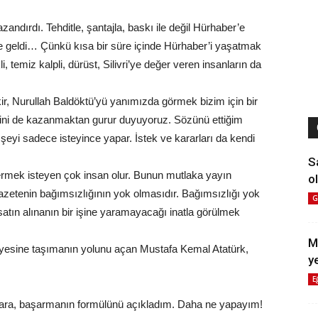
zandırdı. Tehditle, şantajla, baskı ile değil Hürhaber’e
ikle geldi… Çünkü kısa bir süre içinde Hürhaber’i yaşatmak
, temiz kalpli, dürüst, Silivri’ye değer veren insanların da
r, Nurullah Baldöktü’yü yanımızda görmek bizim için bir
eğini de kazanmaktan gurur duyuyoruz. Sözünü ettiğim
 şeyi sadece isteyince yapar. İstek ve kararları da kendi
S
vermek isteyen çok insan olur. Bunun mutlaka yayın
ol
r gazetenin bağımsızlığının yok olmasıdır. Bağımsızlığı yok
G
atın alınanın bir işine yaramayacağı inatla görülmek
M
iyesine taşımanın yolunu açan Mustafa Kemal Atatürk,
y
E
anlara, başarmanın formülünü açıkladım. Daha ne yapayım!