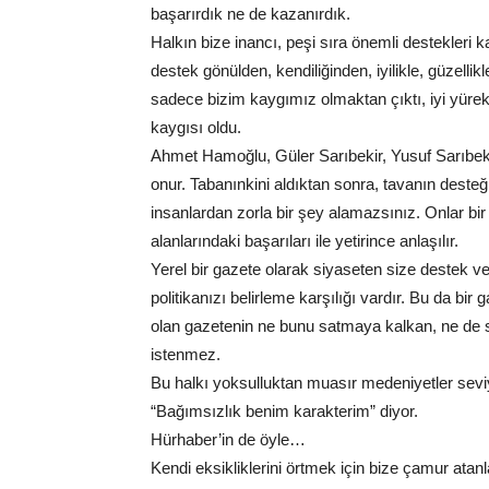
başarırdık ne de kazanırdık.
Halkın bize inancı, peşi sıra önemli destekleri ka
destek gönülden, kendiliğinden, iyilikle, güzell
sadece bizim kaygımız olmaktan çıktı, iyi yürekli
kaygısı oldu.
Ahmet Hamoğlu, Güler Sarıbekir, Yusuf Sarıbeki
onur. Tabanınkini aldıktan sonra, tavanın dest
insanlardan zorla bir şey alamazsınız. Onlar bir
alanlarındaki başarıları ile yetirince anlaşılır.
Yerel bir gazete olarak siyaseten size destek 
politikanızı belirleme karşılığı vardır. Bu da bi
olan gazetenin ne bunu satmaya kalkan, ne de s
istenmez.
Bu halkı yoksulluktan muasır medeniyetler sev
“Bağımsızlık benim karakterim” diyor.
Hürhaber’in de öyle…
Kendi eksikliklerini örtmek için bize çamur at