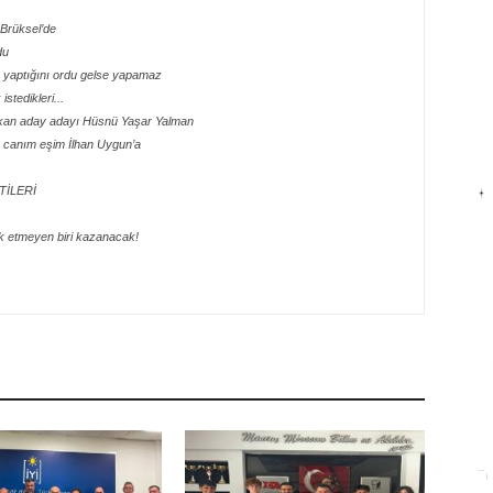
e Brüksel’de
du
e yaptığını ordu gelse yapamaz
stedikleri...
şkan aday adayı Hüsnü Yaşar Yalman
 canım eşim İlhan Uygun’a
TİLERİ
k etmeyen biri kazanacak!