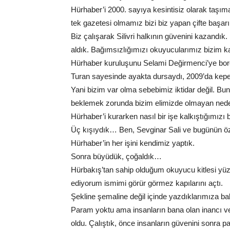
Hürhaber’i 2000. sayıya kesintisiz olarak taşıma
tek gazetesi olmamız bizi biz yapan çifte başarı
Biz çalışarak Silivri halkının güvenini kazandı
aldık. Bağımsızlığımızı okuyucularımız bizim 
Hürhaber kuruluşunu Selami Değirmenci’ye borçl
Turan sayesinde ayakta dursaydı, 2009’da kepen
Yani bizim var olma sebebimiz iktidar değil. Bun
beklemek zorunda bizim elimizde olmayan ned
Hürhaber’i kurarken nasıl bir işe kalkıştığımızı 
Üç kışıydık… Ben, Sevginar Sali ve bugünün 
Hürhaber’in her işini kendimiz yaptık.
Sonra büyüdük, çoğaldık…
Hürbakış’tan sahip olduğum okuyucu kitlesi y
ediyorum ismimi görür görmez kapılarını açtı.
Şekline şemaline değil içinde yazdıklarımıza baktı
Param yoktu ama insanların bana olan inancı v
oldu. Çalıştık, önce insanların güvenini sonra 