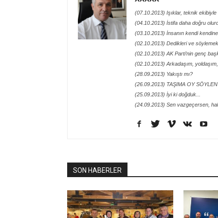
(07.10.2013) Işıklar, teknik ekibiyl
(04.10.2013) İstifa daha doğru olur
(03.10.2013) İnsanın kendi kendin
(02.10.2013) Dedikleri ve söylemek i
(02.10.2013) AK Parti’nin genç ba
(02.10.2013) Arkadaşım, yoldaşım,
(28.09.2013) Yakıştı mı?
(26.09.2013) TAŞIMA OY SÖYLEN
(25.09.2013) İyi ki doğduk...
(24.09.2013) Sen vazgeçersen, ha
SON HABERLER