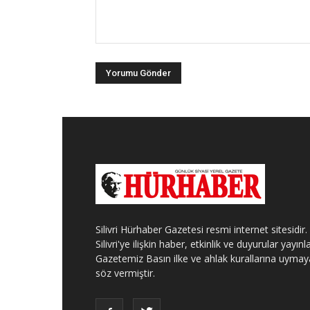
Silivri Hürhaber Gazetesi resmi internet sitesidir.
Silivri'ye ilişkin haber, etkinlik ve duyurular yayınla
Gazetemiz Basın ilke ve ahlak kurallarına uymay
söz vermiştir.