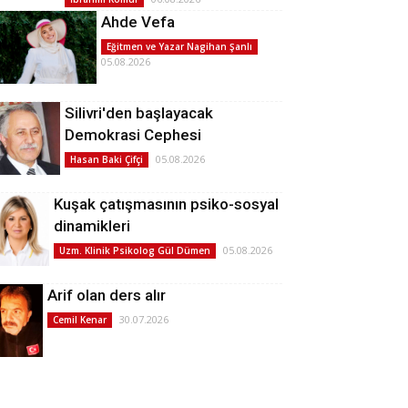
Ahde Vefa
Eğitmen ve Yazar Nagihan Şanlı
05.08.2026
Silivri'den başlayacak
Demokrasi Cephesi
05.08.2026
Hasan Baki Çifçi
Kuşak çatışmasının psiko-sosyal
dinamikleri
05.08.2026
Uzm. Klinik Psikolog Gül Dümen
Arif olan ders alır
30.07.2026
Cemil Kenar