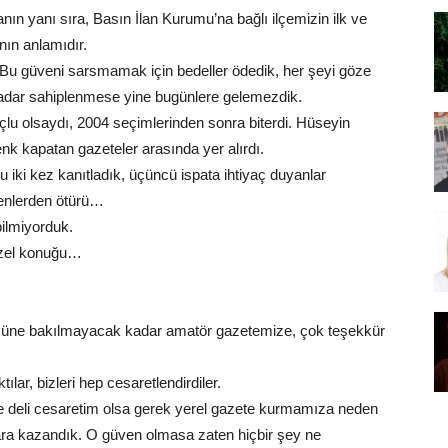
nın yanı sıra, Basın İlan Kurumu’na bağlı ilçemizin ilk ve
nın anlamıdır.
k. Bu güveni sarsmamak için bedeller ödedik, her şeyi göze
kadar sahiplenmese yine bugünlere gelemezdik.
u olsaydı, 2004 seçimlerinden sonra biterdi. Hüseyin
k kapatan gazeteler arasında yer alırdı.
u iki kez kanıtladık, üçüncü ispata ihtiyaç duyanlar
enlerden ötürü…
bilmiyorduk.
özel konuğu…
üzüne bakılmayacak kadar amatör gazetemize, çok teşekkür
lar, bizleri hep cesaretlendirdiler.
e deli cesaretim olsa gerek yerel gazete kurmamıza neden
para kazandık. O güven olmasa zaten hiçbir şey ne