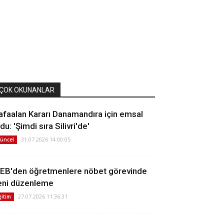
ÇOK OKUNANLAR
afaalan Kararı Danamandıra için emsal
du: 'Şimdi sıra Silivri'de'
31.07.2026 14:00:05
üncel
EB'den öğretmenlere nöbet görevinde
eni düzenleme
27.07.2026 11:36:31
ğitim