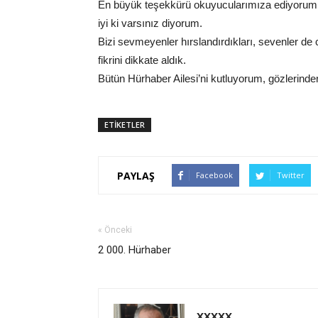
En büyük teşekkürü okuyucularımıza ediyorum, so
iyi ki varsınız diyorum.
Bizi sevmeyenler hırslandırdıkları, sevenler de c
fikrini dikkate aldık.
Bütün Hürhaber Ailesi’ni kutluyorum, gözlerind
ETİKETLER
PAYLAŞ
Facebook
Twitter
« Önceki
2 000. Hürhaber
XXXXX