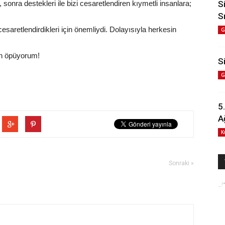
nra destekleri ile bizi cesaretlendiren kıymetli insanlara;
S
S
esaretlendirdikleri için önemliydi. Dolayısıyla herkesin
G
en öpüyorum!
Si
G
5
A
K
Sonraki »