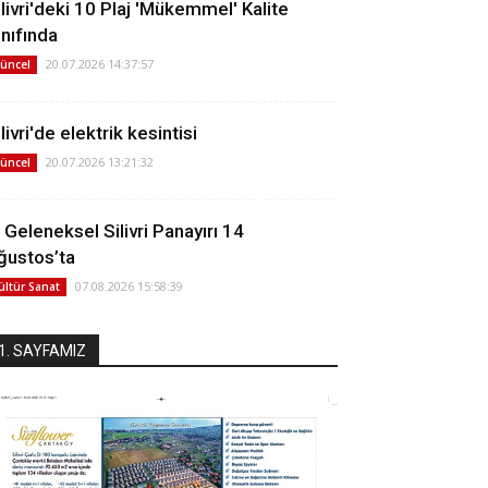
ilivri'deki 10 Plaj 'Mükemmel' Kalite
ınıfında
20.07.2026 14:37:57
üncel
livri'de elektrik kesintisi
20.07.2026 13:21:32
üncel
. Geleneksel Silivri Panayırı 14
ğustos’ta
07.08.2026 15:58:39
ültür Sanat
1. SAYFAMIZ