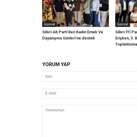
Güncel
Güncel
Silivri AK Parti’den Kadın Emek Ve
Silivri İYİ P
Dayanışma Günleri’ne destek
Erişken, 3. 
Toplantısına 
YORUM YAP