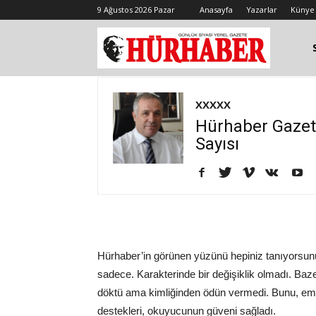
9 Ağustos 2026 Pazar
Anasayfa
Yazarlar
Künye
XXXXX
Hürhaber Gazet
Sayısı
Hürhaber’in görünen yüzünü hepiniz tanıyorsunuz.
sadece. Karakterinde bir değişiklik olmadı. Bazen
döktü ama kimliğinden ödün vermedi. Bunu, emek
destekleri, okuyucunun güveni sağladı.