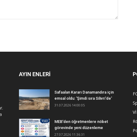
AYIN ENLERİ
P
Safaalan Kararı Danamandıra için
F
emsal oldu: 'Şimdi sıra Silivri'de'
S
31.07.2026 14:00:05
r.
V
a
R
MEB'den öğretmenlere nöbet
görevinde yeni düzenleme
Po
27.07.2026 11:36:31