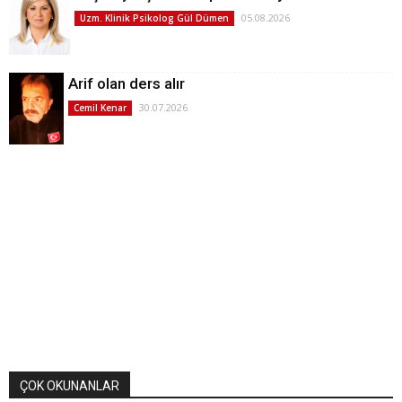
05.08.2026
Uzm. Klinik Psikolog Gül Dümen
Arif olan ders alır
30.07.2026
Cemil Kenar
ÇOK OKUNANLAR