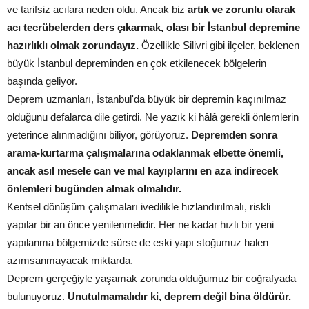
ve tarifsiz acılara neden oldu. Ancak biz
artık ve zorunlu olarak
acı tecrübelerden ders çıkarmak, olası bir İstanbul depremine
hazırlıklı olmak zorundayız.
Özellikle Silivri gibi ilçeler, beklenen
büyük İstanbul depreminden en çok etkilenecek bölgelerin
başında geliyor.
Deprem uzmanları, İstanbul'da büyük bir depremin kaçınılmaz
olduğunu defalarca dile getirdi. Ne yazık ki hâlâ gerekli önlemlerin
yeterince alınmadığını biliyor, görüyoruz.
Depremden sonra
arama-kurtarma çalışmalarına odaklanmak elbette önemli,
ancak asıl mesele can ve mal kayıplarını en aza indirecek
önlemleri bugünden almak olmalıdır.
Kentsel dönüşüm çalışmaları ivedilikle hızlandırılmalı, riskli
yapılar bir an önce yenilenmelidir. Her ne kadar hızlı bir yeni
yapılanma bölgemizde sürse de eski yapı stoğumuz halen
azımsanmayacak miktarda.
Deprem gerçeğiyle yaşamak zorunda olduğumuz bir coğrafyada
bulunuyoruz.
Unutulmamalıdır ki, deprem değil bina öldürür.