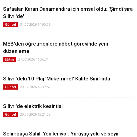
Safaalan Kararı Danamandıra için emsal oldu: 'Şimdi sıra
Silivri'de'
31.07.2026 14:00:05
Güncel
MEB'den öğretmenlere nöbet görevinde yeni
düzenleme
27.07.2026 11:36:31
Eğitim
Silivri'deki 10 Plaj 'Mükemmel' Kalite Sınıfında
20.07.2026 14:37:57
Güncel
Silivri'de elektrik kesintisi
20.07.2026 13:21:32
Güncel
Selimpaşa Sahili Yenileniyor: Yürüyüş yolu ve seyir