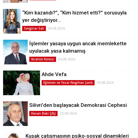
“Kim kazandı?”, “Kim hizmet etti?” sorusuyla
yer değiştiriyor…
06.08.2026
Sevginar Sali
İşlemler yasaya uygun ancak memlekette
uyulacak yasa kalmamış
06.08.2026
İbrahim Kömür
Ahde Vefa
05.08.2026
Eğitmen ve Yazar Nagihan Şanlı
Silivri'den başlayacak Demokrasi Cephesi
05.08.2026
Hasan Baki Çifçi
Kuşak çatışmasının psiko-sosyal dinamikleri