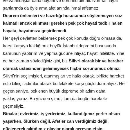
ve vatandaşlar daha duyarlı ve sorumlu olmalı. Normal hayat
şartlarında da öyle ama afet anında ihmal affetmez.
Deprem önlemleri ve hazırlığı hususunda söylenmeyen söz
kalmadı ancak alınması gereken pek çok hayati tedbir halen
hayata, hayatımıza geçirilemedi.
Her şeyi devletten beklemek pek çok konuda doğru olmasa da,
karşı karşıya kaldığımız büyük İstanbul depremi hususunda
kamunun yaptırım ve yapma gücüne ihtiyaç hayati nitelikte. Yine
de her zaman söylediğiniz gibi, biz
Silivri olarak bir ve beraber
olursak üstesinden gelemeyecek hiçbir sorunumuz olmaz.
Silivri'nin seçilmişleri, atanmışları ve halkı olarak, birlikte hareket
edip bilinçli adımlar atarak bu felakete karşı güçlü durmalıyız. Her
geçen saniye, beklenen büyük depreme bir adım daha
yaklaşıyoruz. Bu yüzden şimdi, tam da bugün harekete
geçmeliyiz.
Binalar; evlerimiz, iş yerlerimiz, kullandığımız yerler olsun
yaşarken, ölürken değil. Afetler can verdiğimiz değil,
güçlenerek çıktığımız olaylar olarak cereyan etsin.