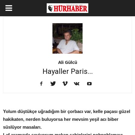
Ali Gülcü
Hayaller Paris...
Yolum düştükçe uğradığım bir çorbacı var, kelle paçası güzel
hakikaten, nerden buluyorsa her mevsim yeşil acı biber
süslüyor masaları.
Laf aramızda seviyorum mekan sahiplerini pohpohlamayı,