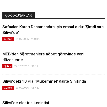
ÇOK OKUNANLAR
Safaalan Kararı Danamandıra için emsal oldu: 'Şimdi sıra
Silivri'de'
31.07.2026 14:00:05
Güncel
MEB'den öğretmenlere nöbet görevinde yeni
düzenleme
27.07.2026 11:36:31
Eğitim
Silivri'deki 10 Plaj 'Mükemmel' Kalite Sınıfında
20.07.2026 14:37:57
Güncel
Silivri'de elektrik kesintisi