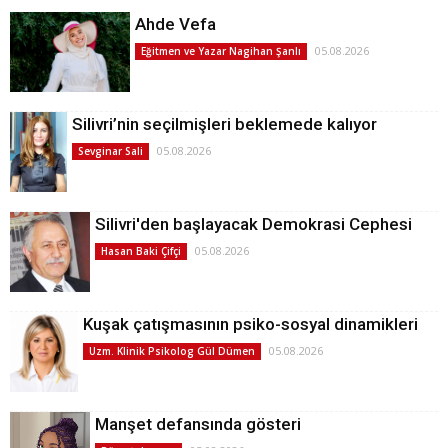
Ahde Vefa
05.08.2026
Eğitmen ve Yazar Nagihan Şanlı
Silivri’nin seçilmişleri beklemede kalıyor
05.08.2026
Sevginar Sali
Silivri'den başlayacak Demokrasi Cephesi
05.08.2026
Hasan Baki Çifçi
Kuşak çatışmasının psiko-sosyal dinamikleri
05.08.2026
Uzm. Klinik Psikolog Gül Dümen
Manşet defansında gösteri