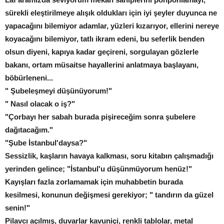
sürekli eleştirilmeye alışık oldukları için iyi şeyler duyunca ne
yapacağını bilemiyor adamlar, yüzleri kızarıyor, ellerini nereye
koyacağını bilemiyor, tatlı ikram edeni, bu seferlik benden
olsun diyeni, kapıya kadar geçireni, sorgulayan gözlerle
bakanı, ortam müsaitse hayallerini anlatmaya başlayanı,
böbürleneni...
" Şubeleşmeyi düşünüyorum!"
" Nasıl olacak o iş?"
"Çorbayı her sabah burada pişireceğim sonra şubelere
dağıtacağım."
"Şube İstanbul'daysa?"
Sessizlik, kaşların havaya kalkması, soru kitabın çalışmadığı
yerinden gelince; "İstanbul'u düşünmüyorum henüz!"
Kayışları fazla zorlamamak için muhabbetin burada
kesilmesi, konunun değişmesi gerekiyor; " tandırın da güzel
senin!"
Pilavcı açılmış, duvarlar kavuniçi, renkli tablolar, metal