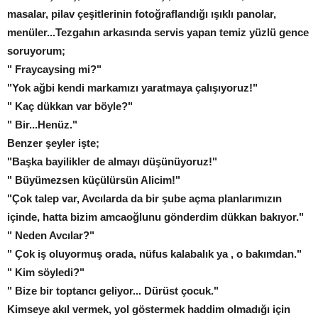
masalar, pilav çeşitlerinin fotoğraflandığı ışıklı panolar,
menüler...Tezgahın arkasında servis yapan temiz yüzlü gence
soruyorum;
" Fraycaysing mi?"
"Yok ağbi kendi markamızı yaratmaya çalışıyoruz!"
" Kaç dükkan var böyle?"
" Bir...Henüz."
Benzer şeyler işte;
"Başka bayilikler de almayı düşünüyoruz!"
" Büyümezsen küçülürsün Alicim!"
"Çok talep var, Avcılarda da bir şube açma planlarımızın
içinde, hatta bizim amcaoğlunu gönderdim dükkan bakıyor."
" Neden Avcılar?"
" Çok iş oluyormuş orada, nüfus kalabalık ya , o bakımdan."
" Kim söyledi?"
" Bize bir toptancı geliyor... Dürüst çocuk."
Kimseye akıl vermek, yol göstermek haddim olmadığı için