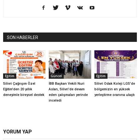
SON HABERLER
Eğitim
Güncel
Eğitim
Silivri Çağrışım Özel
İBB Başkan Vekili Nuri
Silivri Odak Koleji LGS'de
Eğitim'den 20 yıllık
Aslan, Silivri’de devam
bölgemizin en yüksek
deneyimle bireysel destek
eden çalışmaları yerinde
yerleştirme oranına ulaştı
inceledi
YORUM YAP