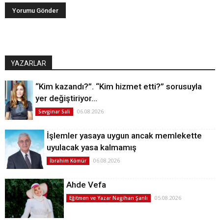
YAZARLAR
“Kim kazandı?”. “Kim hizmet etti?” sorusuyla
yer değiştiriyor…
06.08.2026
Sevginar Sali
İşlemler yasaya uygun ancak memlekette
uyulacak yasa kalmamış
06.08.2026
İbrahim Kömür
Ahde Vefa
05.08.2026
Eğitmen ve Yazar Nagihan Şanlı