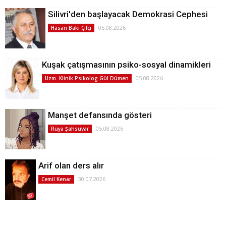
Silivri'den başlayacak Demokrasi Cephesi
05.08.2026
Hasan Baki Çifçi
Kuşak çatışmasının psiko-sosyal dinamikleri
05.08.2026
Uzm. Klinik Psikolog Gül Dümen
Manşet defansında gösteri
05.08.2026
Rüya Şahsuvar
Arif olan ders alır
30.07.2026
Cemil Kenar