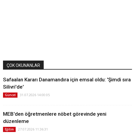
ÇOK OKUNANLAR
Safaalan Kararı Danamandıra için emsal oldu: 'Şimdi sıra
Silivri'de'
31.07.2026 14:00:05
Güncel
MEB'den öğretmenlere nöbet görevinde yeni
düzenleme
27.07.2026 11:36:31
Eğitim