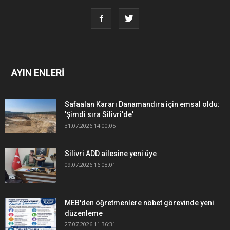
AYIN ENLERİ
Safaalan Kararı Danamandıra için emsal oldu:
'Şimdi sıra Silivri'de'
31.07.2026 14:00:05
Silivri ADD ailesine yeni üye
09.07.2026 16:08:01
MEB'den öğretmenlere nöbet görevinde yeni
düzenleme
27.07.2026 11:36:31