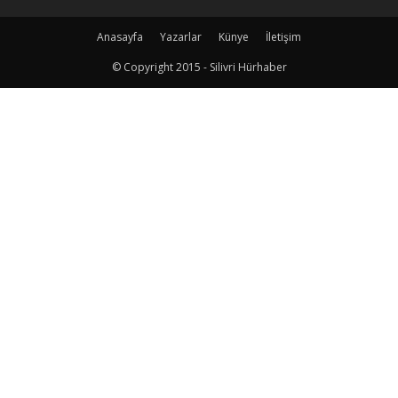
Anasayfa
Yazarlar
Künye
İletişim
© Copyright 2015 - Silivri Hürhaber