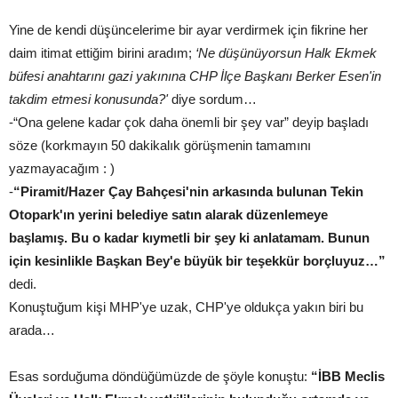
Yine de kendi düşüncelerime bir ayar verdirmek için fikrine her
daim itimat ettiğim birini aradım;
‘Ne düşünüyorsun Halk Ekmek
büfesi anahtarını gazi yakınına CHP İlçe Başkanı Berker Esen'in
takdim etmesi konusunda?'
diye sordum…
-“Ona gelene kadar çok daha önemli bir şey var” deyip başladı
söze (korkmayın 50 dakikalık görüşmenin tamamını
yazmayacağım : )
-
“Piramit/Hazer Çay Bahçesi'nin arkasında bulunan Tekin
Otopark'ın yerini belediye satın alarak düzenlemeye
başlamış. Bu o kadar kıymetli bir şey ki anlatamam. Bunun
için kesinlikle Başkan Bey'e büyük bir teşekkür borçluyuz…”
dedi.
Konuştuğum kişi MHP'ye uzak, CHP'ye oldukça yakın biri bu
arada…
Esas sorduğuma döndüğümüzde de şöyle konuştu:
“İBB Meclis