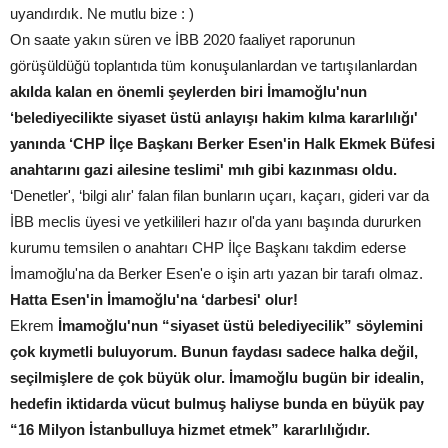
uyandırdık. Ne mutlu bize : )
On saate yakın süren ve İBB 2020 faaliyet raporunun
görüşüldüğü toplantıda tüm konuşulanlardan ve tartışılanlardan
akılda kalan en önemli şeylerden biri İmamoğlu'nun
‘belediyecilikte siyaset üstü anlayışı hakim kılma kararlılığı'
yanında ‘CHP İlçe Başkanı Berker Esen'in Halk Ekmek Büfesi
anahtarını gazi ailesine teslimi' mıh gibi kazınması oldu.
‘Denetler', ‘bilgi alır' falan filan bunların uçarı, kaçarı, gideri var da
İBB meclis üyesi ve yetkilileri hazır ol'da yanı başında dururken
kurumu temsilen o anahtarı CHP İlçe Başkanı takdim ederse
İmamoğlu'na da Berker Esen'e o işin artı yazan bir tarafı olmaz.
Hatta Esen'in İmamoğlu'na ‘darbesi' olur!
Ekrem
İmamoğlu'nun “siyaset üstü belediyecilik” söylemini
çok kıymetli buluyorum.
Bunun faydası sadece halka değil,
seçilmişlere de çok büyük olur.
İmamoğlu bugün bir idealin,
hedefin iktidarda vücut bulmuş haliyse bunda en büyük pay
“16 Milyon İstanbulluya hizmet etmek” kararlılığıdır.