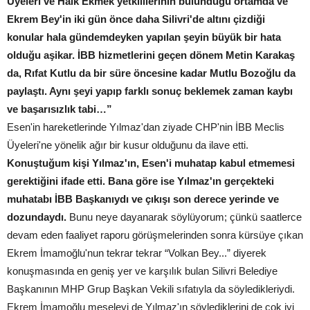
Üyeleri ve Halk Ekmek yetkililerinin bulunduğu ortamda ve
Ekrem Bey'in iki gün önce daha Silivri'de altını çizdiği
konular hala gündemdeyken yapılan şeyin büyük bir hata
olduğu aşikar. İBB hizmetlerini geçen dönem Metin Karakaş
da, Rıfat Kutlu da bir süre öncesine kadar Mutlu Bozoğlu da
paylaştı. Aynı şeyi yapıp farklı sonuç beklemek zaman kaybı
ve başarısızlık tabi…”
Esen'in hareketlerinde Yılmaz'dan ziyade CHP'nin İBB Meclis
Üyeleri'ne yönelik ağır bir kusur olduğunu da ilave etti.
Konuştuğum kişi Yılmaz'ın, Esen'i muhatap kabul etmemesi
gerektiğini ifade etti. Bana göre ise Yılmaz'ın gerçekteki
muhatabı İBB Başkanıydı ve çıkışı son derece yerinde ve
dozundaydı.
Bunu neye dayanarak söylüyorum; çünkü saatlerce
devam eden faaliyet raporu görüşmelerinden sonra kürsüye çıkan
Ekrem İmamoğlu'nun tekrar tekrar “Volkan Bey...” diyerek
konuşmasında en geniş yer ve karşılık bulan Silivri Belediye
Başkanının MHP Grup Başkan Vekili sıfatıyla da söyledikleriydi.
Ekrem İmamoğlu meseleyi de Yılmaz'ın söylediklerini de çok iyi