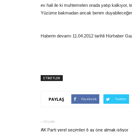
ev hali ile ki muhtemelen orada yatıp kalkıyor, tel
Yüzüme bakmadan ancak benim duyabileceğim b
Haberin devamı 11.04.2012 tarihli Hürhaber G
ETİKETLER
PAYLAŞ
Facebook
Twitter
« Önceki
AK Parti yerel seçimleri 6 ay öne almak istiyor