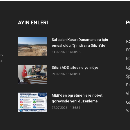
AYIN ENLERİ
P
Safaalan Kararı Danamandıra için
R
emsal oldu: 'Şimdi sıra Silivri'de'
F
31.07.2026 14:00:05
r.
Kü
a
Eğ
Silivri ADD ailesine yeni üye
09.07.2026 16:08:01
S
Po
V
MEB'den öğretmenlere nöbet
görevinde yeni düzenleme
G
27.07.2026 11:36:31
Y