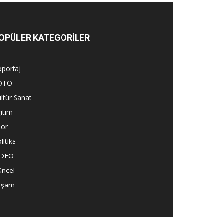
OPÜLER KATEGORİLER
öportaj
OTO
ltür Sanat
itim
por
litika
İDEO
üncel
aşam