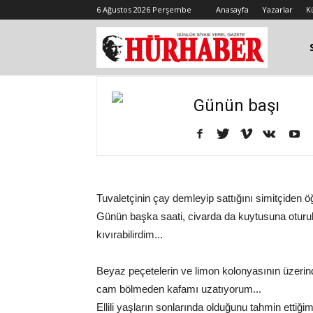
6 Ağustos 2026 Perşembe
Anasayfa
Yazarlar
K
Günün başı
Tuvaletçinin çay demleyip sattığını simitçiden ö
Günün başka saati, civarda da kuytusuna oturula
kıvırabilirdim...
Beyaz peçetelerin ve limon kolonyasının üzerinden
cam bölmeden kafamı uzatıyorum...
Ellili yaşların sonlarında olduğunu tahmin ettiğim