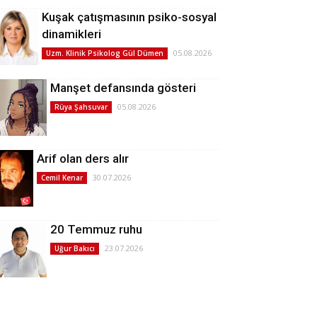
Kuşak çatışmasının psiko-sosyal
dinamikleri
05.08.2026
Uzm. Klinik Psikolog Gül Dümen
Manşet defansında gösteri
05.08.2026
Rüya Şahsuvar
Arif olan ders alır
30.07.2026
Cemil Kenar
20 Temmuz ruhu
23.07.2026
Uğur Bakıcı