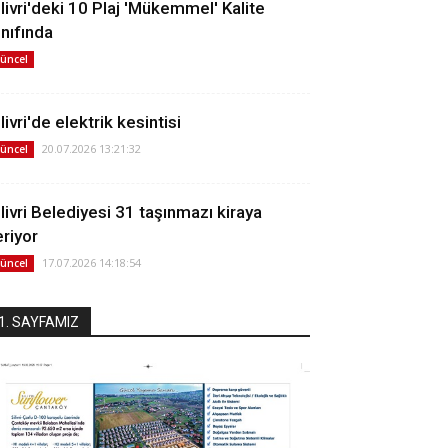
ilivri'deki 10 Plaj 'Mükemmel' Kalite
ınıfında
üncel
livri'de elektrik kesintisi
20.07.2026 13:21:32
üncel
ilivri Belediyesi 31 taşınmazı kiraya
eriyor
17.07.2026 14:18:54
üncel
1. SAYFAMIZ