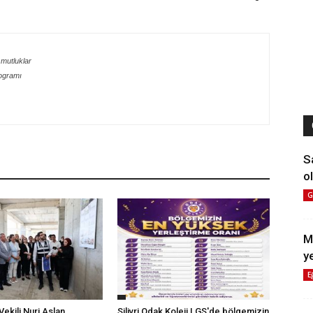
 mutluklar
ogramı
S
ol
G
M
y
E
ekili Nuri Aslan,
Silivri Odak Koleji LGS'de bölgemizin