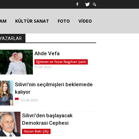
ŞAM
KÜLTÜR SANAT
FOTO
VİDEO
YAZARLAR
Ahde Vefa
Eğitmen ve Yazar Nagihan Şanlı
05.08.2026
Silivri’nin seçilmişleri beklemede
kalıyor
05.08.2026
Silivri'den başlayacak
Demokrasi Cephesi
Hasan Baki Çifçi