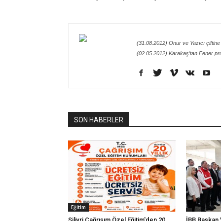
(31.08.2012) Onur ve Yazıcı çiftine
(02.05.2012) Karakaş’tan Fener pr
SON HABERLER
Eğitim
Silivri Çağrışım Özel Eğitim'den 20
İBB Başkan V