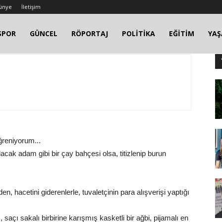
ünye
İletişim
SPOR
GÜNCEL
RÖPORTAJ
POLİTİKA
EĞİTİM
YA
ğreniyorum...
cak adam gibi bir çay bahçesi olsa, titizlenip burun
, hacetini giderenlerle, tuvaletçinin para alışverişi yaptığı
, saçı sakalı birbirine karışmış kasketli bir ağbi, pijamalı en