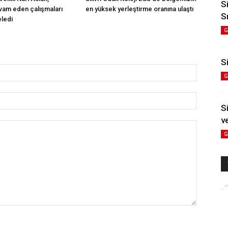
S
evam eden çalışmaları
en yüksek yerleştirme oranına ulaştı
S
eledi
G
Si
G
S
v
G