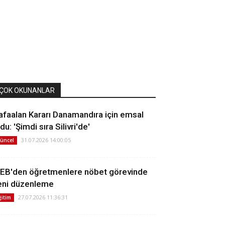
ÇOK OKUNANLAR
afaalan Kararı Danamandıra için emsal
du: 'Şimdi sıra Silivri'de'
31.07.2026 14:00:05
üncel
EB'den öğretmenlere nöbet görevinde
eni düzenleme
27.07.2026 11:36:31
ğitim