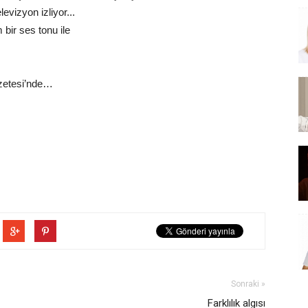
evizyon izliyor...
ir ses tonu ile
azetesi’nde…
Sonraki »
Farklılık algısı