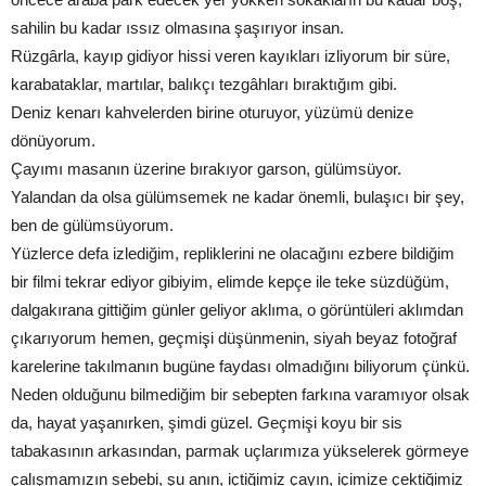
sahilin bu kadar ıssız olmasına şaşırıyor insan.
Rüzgârla, kayıp gidiyor hissi veren kayıkları izliyorum bir süre,
karabataklar, martılar, balıkçı tezgâhları bıraktığım gibi.
Deniz kenarı kahvelerden birine oturuyor, yüzümü denize
dönüyorum.
Çayımı masanın üzerine bırakıyor garson, gülümsüyor.
Yalandan da olsa gülümsemek ne kadar önemli, bulaşıcı bir şey,
ben de gülümsüyorum.
Yüzlerce defa izlediğim, repliklerini ne olacağını ezbere bildiğim
bir filmi tekrar ediyor gibiyim, elimde kepçe ile teke süzdüğüm,
dalgakırana gittiğim günler geliyor aklıma, o görüntüleri aklımdan
çıkarıyorum hemen, geçmişi düşünmenin, siyah beyaz fotoğraf
karelerine takılmanın bugüne faydası olmadığını biliyorum çünkü.
Neden olduğunu bilmediğim bir sebepten farkına varamıyor olsak
da, hayat yaşanırken, şimdi güzel. Geçmişi koyu bir sis
tabakasının arkasından, parmak uçlarımıza yükselerek görmeye
çalışmamızın sebebi, şu anın, içtiğimiz çayın, içimize çektiğimiz