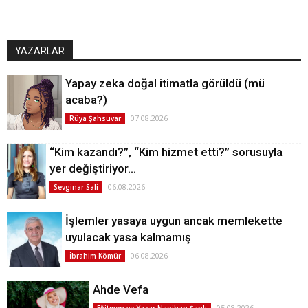
YAZARLAR
Yapay zeka doğal itimatla görüldü (mü
acaba?)
07.08.2026
Rüya Şahsuvar
“Kim kazandı?”, “Kim hizmet etti?” sorusuyla
yer değiştiriyor…
06.08.2026
Sevginar Sali
İşlemler yasaya uygun ancak memlekette
uyulacak yasa kalmamış
06.08.2026
İbrahim Kömür
Ahde Vefa
05.08.2026
Eğitmen ve Yazar Nagihan Şanlı