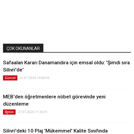
ÇOK OKUNANLAR
Safaalan Kararı Danamandıra için emsal oldu: 'Şimdi sıra
Silivri'de'
31.07.2026 14:00:05
Güncel
MEB'den öğretmenlere nöbet görevinde yeni
düzenleme
27.07.2026 11:36:31
Eğitim
Silivri'deki 10 Plaj 'Mükemmel' Kalite Sınıfında