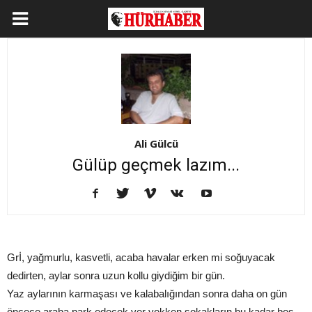
Ali Gülcü
Gülüp geçmek lazım...
Grİ, yağmurlu, kasvetli, acaba havalar erken mi soğuyacak
dedirten, aylar sonra uzun kollu giydiğim bir gün.
Yaz aylarının karmaşası ve kalabalığından sonra daha on gün
öncece araba park edecek yer yokken sokakların bu kadar boş,