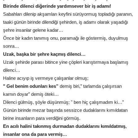
Birinde dilenci diğerinde yardımsever bir iş adamı!
Sabahları dilenip akşamları keyfini sürüyormuş topladığı paranın,
taaki günün birinde dilendiği şehirden, iş adamı olarak yaşadığı
şehre insanlar gelene kadar…
Önce bir kadın tanımış onu, paramağı ile göstermiş, duyulmuş
sonra…
Uzak, başka bir şehre kaçmış dilenci…
Uzak şehirde parası bitince yine çöpleri karıştırmaya başlamış
dilenci…
Haline acıyıp iş vermeye çalışanlar olmuş;
" Gel benim odunları kes”
demiş biri,” tarlamda çalışırsan
karnın doyar” demiş öteki…
Dilenci gülmüş, şöyle düşünmüş; " ben hiç çalışmadım ki…”
Günün birinde mezar başında sessizce dudaklarını kımıldatan
birine insanların para verdiğini görmüş.
En acılı halini takınmış durmadan dudaklarını kımıldatmış,
insanlar ona da para vermiş…