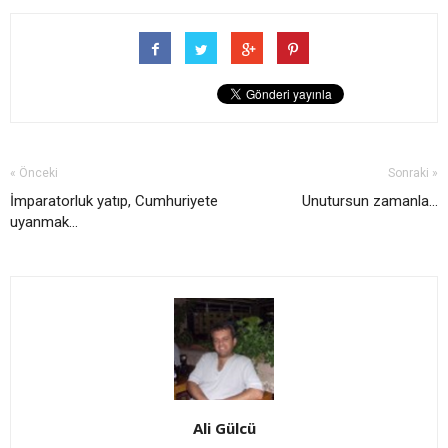
« Önceki
Sonraki »
İmparatorluk yatıp, Cumhuriyete
Unutursun zamanla...
uyanmak...
Ali Gülcü