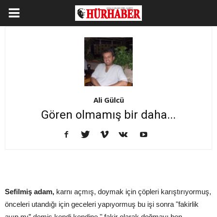
Ali Gülcü
Gören olmamış bir daha...
Sefilmiş adam,
karnı açmış, doymak için çöpleri karıştırıyormuş,
önceleri utandığı için geceleri yapıyormuş bu işi sonra "fakirlik
ayıp mı” demiş kendi kendine " fakir olarak doğmayı ben