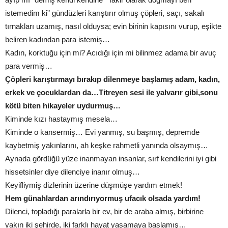
istemedim ki” gündüzleri karıştırır olmuş çöpleri, saçı, sakalı
tırnakları uzamış, nasıl olduysa; evin birinin kapısını vurup, eşikte
beliren kadından para istemiş…
Kadın, korktuğu için mi? Acıdığı için mi bilinmez adama bir avuç
para vermiş…
Çöpleri karıştırmayı bırakıp dilenmeye başlamış adam, kadın,
erkek ve çocuklardan da…Titreyen sesi ile yalvarır gibi,sonu
kötü biten hikayeler uydurmuş…
Kiminde kızı hastaymış mesela…
Kiminde o kansermiş… Evi yanmış, su başmış, depremde
kaybetmiş yakınlarını, ah keşke rahmetli yanında olsaymış…
Aynada gördüğü yüze inanmayan insanlar, sırf kendilerini iyi gibi
hissetsinler diye dilenciye inanır olmuş…
Keyifliymiş dizlerinin üzerine düşmüşe yardım etmek!
Hem günahlardan arındırıyormuş ufacık olsada yardım!
Dilenci, topladığı paralarla bir ev, bir de araba almış, birbirine
yakın iki şehirde, iki farklı hayat yaşamaya başlamış…