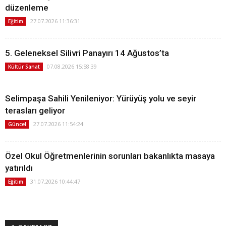
düzenleme
27.07.2026 11:36:31
Eğitim
5. Geleneksel Silivri Panayırı 14 Ağustos’ta
07.08.2026 15:58:39
Kültür Sanat
Selimpaşa Sahili Yenileniyor: Yürüyüş yolu ve seyir
terasları geliyor
27.07.2026 11:54:24
Güncel
Özel Okul Öğretmenlerinin sorunları bakanlıkta masaya
yatırıldı
31.07.2026 10:44:47
Eğitim