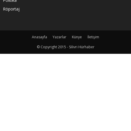
Politika
Röportaj
Anasayfa
Yazarlar
Künye
İletişim
© Copyright 2015 - Silivri Hürhaber