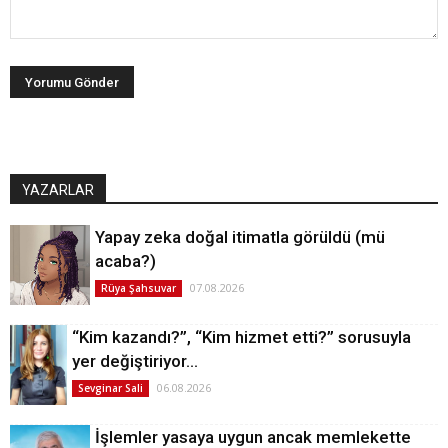
YAZARLAR
Yapay zeka doğal itimatla görüldü (mü
acaba?)
07.08.2026
Rüya Şahsuvar
“Kim kazandı?”, “Kim hizmet etti?” sorusuyla
yer değiştiriyor…
06.08.2026
Sevginar Sali
İşlemler yasaya uygun ancak memlekette