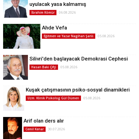
uyulacak yasa kalmamış
06.08.2026
İbrahim Kömür
Ahde Vefa
05.08.2026
Eğitmen ve Yazar Nagihan Şanlı
Silivri'den başlayacak Demokrasi Cephesi
05.08.2026
Hasan Baki Çifçi
Kuşak çatışmasının psiko-sosyal dinamikleri
05.08.2026
Uzm. Klinik Psikolog Gül Dümen
Arif olan ders alır
30.07.2026
Cemil Kenar