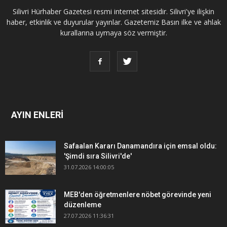
Silivri Hürhaber Gazetesi resmi internet sitesidir. Silivri'ye ilişkin
haber, etkinlik ve duyurular yayınlar. Gazetemiz Basın ilke ve ahlak
kurallarına uymaya söz vermiştir.
AYIN ENLERİ
Safaalan Kararı Danamandıra için emsal oldu:
'Şimdi sıra Silivri'de'
31.07.2026 14:00:05
MEB'den öğretmenlere nöbet görevinde yeni
düzenleme
27.07.2026 11:36:31